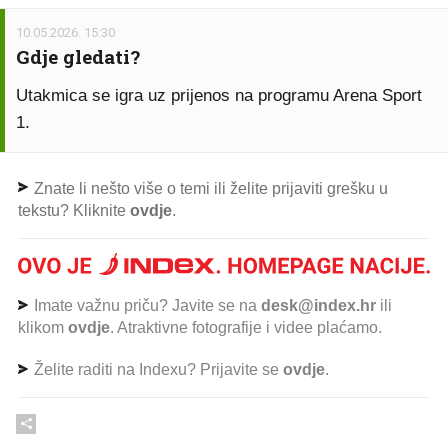
10.05.2026. 15:30
Gdje gledati?
Utakmica se igra uz prijenos na programu Arena Sport
1.
Znate li nešto više o temi ili želite prijaviti grešku u
tekstu? Kliknite
ovdje
.
Imate važnu priču? Javite se na
desk@index.hr
ili
klikom
ovdje
. Atraktivne fotografije i videe plaćamo.
Želite raditi na Indexu? Prijavite se
ovdje
.