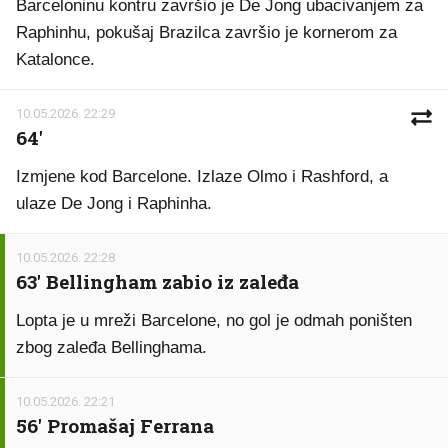
Barceloninu kontru završio je De Jong ubacivanjem za
Raphinhu, pokušaj Brazilca završio je kornerom za
Katalonce.
10.05.2026. 22:29
64'
Izmjene kod Barcelone. Izlaze Olmo i Rashford, a
ulaze De Jong i Raphinha.
10.05.2026. 22:28
63' Bellingham zabio iz zaleđa
Lopta je u mreži Barcelone, no gol je odmah poništen
zbog zaleđa Bellinghama.
10.05.2026. 22:21
56' Promašaj Ferrana