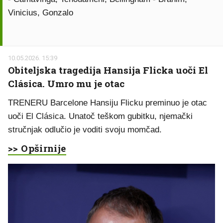
Vinicius, Gonzalo
10.05.2026. 15:39
Obiteljska tragedija Hansija Flicka uoči El
Clásica. Umro mu je otac
TRENERU Barcelone Hansiju Flicku preminuo je otac
uoči El Clásica. Unatoč teškom gubitku, njemački
stručnjak odlučio je voditi svoju momčad.
>> Opširnije