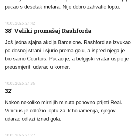
pucao s desetak metara. Nije dobro zahvatio loptu.
10.05.2026. 21:42
38' Veliki promašaj Rashforda
Još jedna sjajna akcija Barcelone. Rashford se izvukao
po desnoj strani i sjurio prema golu, a ispred njega je
bio samo Courtois. Pucao je, a belgijski vratar uspio je
preusmjeriti udarac u korner.
10.05.2026. 21:36
32'
Nakon nekoliko mirnijih minuta ponovno prijeti Real.
Vinicius je odložio loptu za Tchouamenija, njegov
udarac odlazi iznad gola.
10.05.2026. 21:27