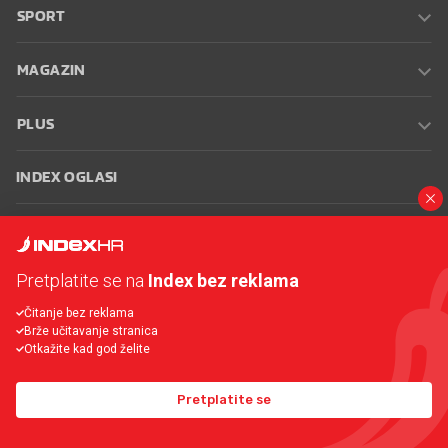
SPORT
MAGAZIN
PLUS
INDEX OGLASI
INDEX RECEPTI
Pretplatite se na
Index bez reklama
INFO
Čitanje bez reklama
Brže učitavanje stranica
Oglašavanje
Zaposli se na Indexu
Kontakt
Impressum
Uvjeti
Otkažite kad god želite
korištenja
Postavke kolačića
Pretplatite se
© 2026 Index