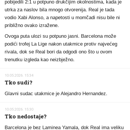
pobijedili 2:1 u potpuno drukčijim okolnostima, kada je
utrka za naslov bila mnogo otvorenija. Real je tada
vodio Xabi Alonso, a napetosti u momčadi nisu bile ni
približno ovako izražene.
Ovoga puta ulozi su potpuno jasni. Barcelona može
podići trofej La Lige nakon utakmice protiv najvećeg
rivala, dok se Real bori da odgodi ono što u ovom
trenutku izgleda kao neizbježno.
10.05.2026. 15:34
Tko sudi?
Glavni sudac utakmice je Alejandro Hernandez.
10.05.2026. 15:30
Tko nedostaje?
Barcelona je bez Laminea Yamala, dok Real ima veliku