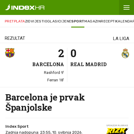
2
-
0
PRETPLATA
ZID
VIJESTI
OGLASI
CIJENE
SPORT
MAGAZIN
RECEPTI
KALENDA
REZULTAT
LA LIGA
2
0
BARCELONA
REAL MADRID
Rashford 9'
Ferran 18'
Barcelona je prvak
Španjolske
Index Sport
SPONZOR RUBRIKE
Zadnja nadopuna: 23:55, 10. svibnja 2026.