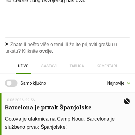
Barcelone zbog osvojenog naslova.
Znate li nešto više o temi ili želite prijaviti grešku u
tekstu? Kliknite
ovdje
.
UŽIVO
SASTAVI
TABLICA
KOMENTARI
Samo ključno
10.05.2026. 22:56
Barcelona je prvak Španjolske
Gotova je utakmica na Camp Nouu, Barcelona je
službeno prvak Španjolske!