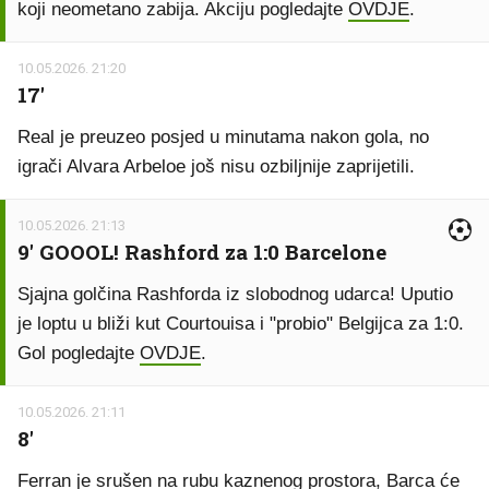
koji neometano zabija. Akciju pogledajte
OVDJE
.
10.05.2026. 21:20
17'
Real je preuzeo posjed u minutama nakon gola, no
igrači Alvara Arbeloe još nisu ozbiljnije zaprijetili.
10.05.2026. 21:13
9' GOOOL! Rashford za 1:0 Barcelone
Sjajna golčina Rashforda iz slobodnog udarca! Uputio
je loptu u bliži kut Courtouisa i "probio" Belgijca za 1:0.
Gol pogledajte
OVDJE
.
10.05.2026. 21:11
8'
Ferran je srušen na rubu kaznenog prostora, Barca će