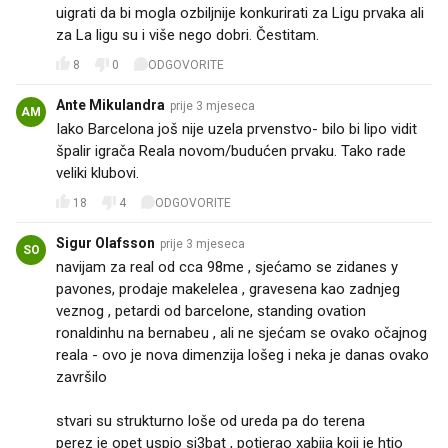
uigrati da bi mogla ozbiljnije konkurirati za Ligu prvaka ali
za La ligu su i više nego dobri. Čestitam.
8
0
ODGOVORITE
Ante Mikulandra
prije 3 mjeseca
AM
Iako Barcelona još nije uzela prvenstvo- bilo bi lipo vidit
špalir igrača Reala novom/budućen prvaku. Tako rade
veliki klubovi.
18
4
ODGOVORITE
Sigur Olafsson
prije 3 mjeseca
SO
navijam za real od cca 98me , sjećamo se zidanes y
pavones, prodaje makelelea , gravesena kao zadnjeg
veznog , petardi od barcelone, standing ovation
ronaldinhu na bernabeu , ali ne sjećam se ovako očajnog
reala - ovo je nova dimenzija lošeg i neka je danas ovako
završilo
stvari su strukturno loše od ureda pa do terena
perez je opet uspio sj3bat , potjerao xabija koji je htio