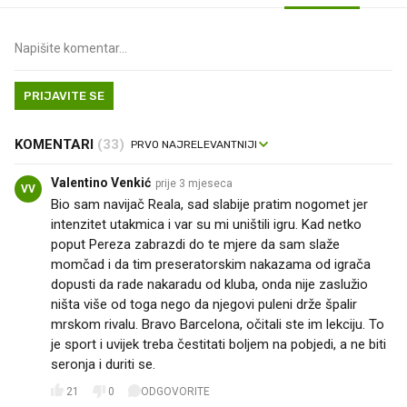
PRIJAVITE SE
KOMENTARI
(33)
Valentino Venkić
prije 3 mjeseca
VV
Bio sam navijač Reala, sad slabije pratim nogomet jer
intenzitet utakmica i var su mi uništili igru. Kad netko
poput Pereza zabrazdi do te mjere da sam slaže
momčad i da tim preseratorskim nakazama od igrača
dopusti da rade nakaradu od kluba, onda nije zaslužio
ništa više od toga nego da njegovi puleni drže špalir
mrskom rivalu. Bravo Barcelona, očitali ste im lekciju. To
je sport i uvijek treba čestitati boljem na pobjedi, a ne biti
seronja i duriti se.
21
0
ODGOVORITE