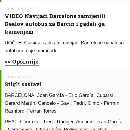
10.05.2026. 20:52
VIDEO Navijači Barcelone zamijenili
Realov autobus za Barcin i gađali ga
kamenjem
UOČI El Clásica, radikalni navijači Barcelone napali su
autobuse obje momčadi.
>> Opširnije
10.05.2026. 19:53
Stigli sastavi
BARCELONA: Joan García - Eric García, Cubarsí,
Gerard Martín, Cancelo - Gavi, Pedri, Olmo - Fermín,
Rashford, Ferran Torres
REAL: Courtois - Trent, Rüdiger, Asencio, Fran García
- Camavinga, Tchouaméni, Bellingham - Brahim,