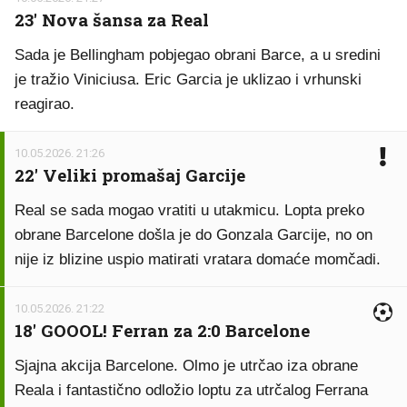
23' Nova šansa za Real
Sada je Bellingham pobjegao obrani Barce, a u sredini
je tražio Viniciusa. Eric Garcia je uklizao i vrhunski
reagirao.
10.05.2026. 21:26
22' Veliki promašaj Garcije
Real se sada mogao vratiti u utakmicu. Lopta preko
obrane Barcelone došla je do Gonzala Garcije, no on
nije iz blizine uspio matirati vratara domaće momčadi.
10.05.2026. 21:22
18' GOOOL! Ferran za 2:0 Barcelone
Sjajna akcija Barcelone. Olmo je utrčao iza obrane
Reala i fantastično odložio loptu za utrčalog Ferrana