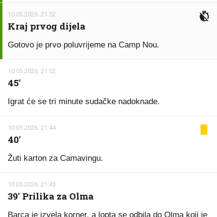
10.05.2026. 21:52
Kraj prvog dijela
Gotovo je prvo poluvrijeme na Camp Nou.
10.05.2026. 21:52
45'
Igrat će se tri minute sudačke nadoknade.
10.05.2026. 21:44
40'
Žuti karton za Camavingu.
10.05.2026. 21:43
39' Prilika za Olma
Barca je izvela korner, a lopta se odbila do Olma koji je