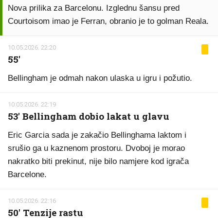
Nova prilika za Barcelonu. Izglednu šansu pred
Courtoisom imao je Ferran, obranio je to golman Reala.
10.05.2026. 22:20
55'
Bellingham je odmah nakon ulaska u igru i požutio.
10.05.2026. 22:19
53' Bellingham dobio lakat u glavu
Eric Garcia sada je zakačio Bellinghama laktom i
srušio ga u kaznenom prostoru. Dvoboj je morao
nakratko biti prekinut, nije bilo namjere kod igrača
Barcelone.
10.05.2026. 22:16
50' Tenzije rastu