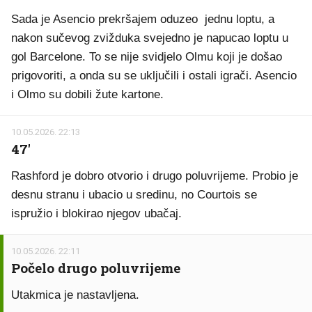
Sada je Asencio prekršajem oduzeo jednu loptu, a
nakon sučevog zvižduka svejedno je napucao loptu u
gol Barcelone. To se nije svidjelo Olmu koji je došao
prigovoriti, a onda su se uključili i ostali igrači. Asencio
i Olmo su dobili žute kartone.
10.05.2026. 22:13
47'
Rashford je dobro otvorio i drugo poluvrijeme. Probio je
desnu stranu i ubacio u sredinu, no Courtois se
ispružio i blokirao njegov ubačaj.
10.05.2026. 22:11
Počelo drugo poluvrijeme
Utakmica je nastavljena.