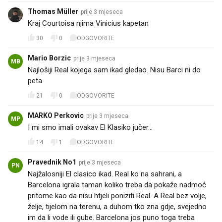
Thomas Müller
prije 3 mjeseca
Kraj Courtoisa njima Vinicius kapetan🤦‍♂️
30
0
ODGOVORITE
Mario Borzic
prije 3 mjeseca
MB
Najlošiji Real kojega sam ikad gledao. Nisu Barci ni do
peta.
21
0
ODGOVORITE
MARKO Perkovic
prije 3 mjeseca
MP
I mi smo imali ovakav El Klasiko jučer...
14
1
ODGOVORITE
Pravednik No1
prije 3 mjeseca
PN
Najžalosniji El clasico ikad. Real ko na sahrani, a
Barcelona igrala taman koliko treba da pokaže nadmoć
pritome kao da nisu htjeli poniziti Real. A Real bez volje,
želje, tijelom na terenu, a duhom tko zna gdje, svejedno
im da li vode ili gube. Barcelona jos puno toga treba