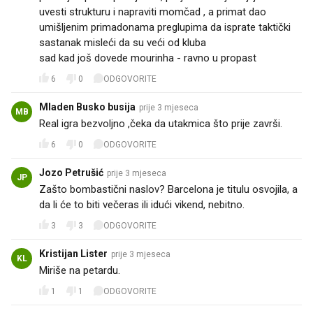
uvesti strukturu i napraviti momčad , a primat dao
umišljenim primadonama preglupima da isprate taktički
sastanak misleći da su veći od kluba
sad kad još dovede mourinha - ravno u propast
6
0
ODGOVORITE
Mladen Busko busija
prije 3 mjeseca
MB
Real igra bezvoljno ,čeka da utakmica što prije završi.
6
0
ODGOVORITE
Jozo Petrušić
prije 3 mjeseca
JP
Zašto bombastični naslov? Barcelona je titulu osvojila, a
da li će to biti večeras ili idući vikend, nebitno.
3
3
ODGOVORITE
Kristijan Lister
prije 3 mjeseca
KL
Miriše na petardu.
1
1
ODGOVORITE