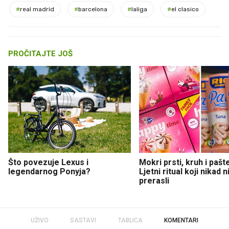
#
real madrid
#
barcelona
#
laliga
#
el clasico
PROČITAJTE JOŠ
Što povezuje Lexus i
Mokri prsti, kruh i pašt
legendarnog Ponyja?
Ljetni ritual koji nikad 
prerasli
UŽIVO
SASTAVI
TABLICA
KOMENTARI