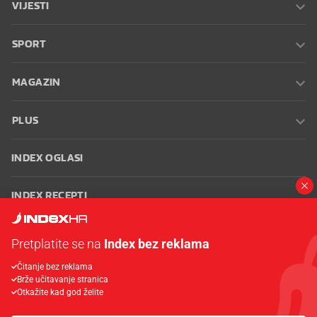
VIJESTI
SPORT
MAGAZIN
PLUS
INDEX OGLASI
INDEX RECEPTI
INFO
Pretplatite se na
Index bez reklama
Čitanje bez reklama
Oglašavanje
Zaposli se na Indexu
Kontakt
Impressum
Uvjeti
Brže učitavanje stranica
korištenja
Postavke kolačića
Otkažite kad god želite