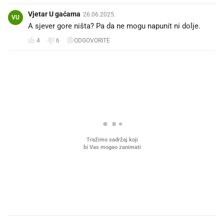
Vjetar U gaćama
26.06.2025.
VU
A sjever gore ništa? Pa da ne mogu napunit ni dolje.
4
6
ODGOVORITE
PROČITAJTE JOŠ
Što povezuje Lexus i
Mokri prsti, kruh i paštet
legendarnog Ponyja?
ritual koji nikad nismo p