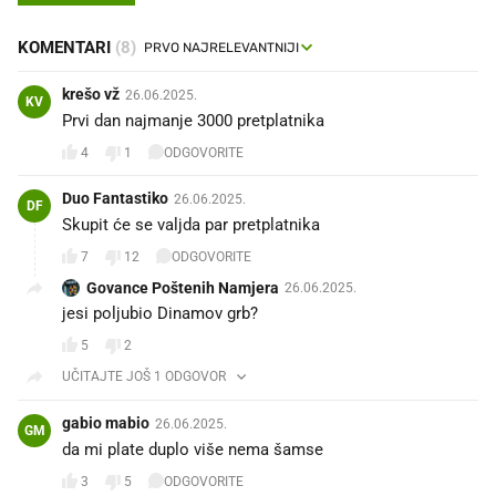
KOMENTARI
(8)
krešo vž
26.06.2025.
KV
Prvi dan najmanje 3000 pretplatnika
4
1
ODGOVORITE
Duo Fantastiko
26.06.2025.
DF
Skupit će se valjda par pretplatnika
7
12
ODGOVORITE
Govance Poštenih Namjera
26.06.2025.
jesi poljubio Dinamov grb?
5
2
UČITAJTE JOŠ 1 ODGOVOR
gabio mabio
26.06.2025.
GM
da mi plate duplo više nema šamse
3
5
ODGOVORITE