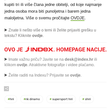
kupiti tri ili više člana jedne obitelji, od koje najmanje
jedna osoba mora biti punoljetna i barem jedna
maloljetna. Više o svemu pročitajte
OVDJE
.
Znate li nešto više o temi ili želite prijaviti grešku u
tekstu? Kliknite
ovdje
.
Imate važnu priču? Javite se na
desk@index.hr
ili
klikom
ovdje
. Atraktivne fotografije i videe plaćamo.
Želite raditi na Indexu? Prijavite se
ovdje
.
#
hnl
#
nk dinamo
#
supersport hnl
#
shnl