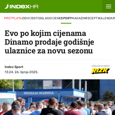
PRETPLATA
ZID
VIJESTI
OGLASI
CIJENE
SPORT
MAGAZIN
RECEPTI
KALENDA
Evo po kojim cijenama
Dinamo prodaje godišnje
ulaznice za novu sezonu
Index Sport
SPONZOR RUBRIKE
13:24, 26. lipnja 2025.