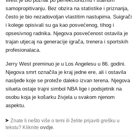
West je bio poznat po perfekcionizmu i stalnom
samopropitivanju. Bez obzira na statistike i priznanja,
često je bio nezadovoljan vlastitim nastupima. Suigrači
i kolege opisivali su ga kao posvećenog, tihog i
opsesivnog radnika. Njegova posvećenost ostavila je
trajan utjecaj na generacije igrača, trenera i sportskih
profesionalaca.
Jerry West preminuo je u Los Angelesu u 86. godini.
Njegova smrt označila je kraj jedne ere, ali i ostavila
nasljeđe koje se proteže daleko izvan terena. Njegova
silueta ostaje trajni simbol NBA lige i podsjetnik na
osobu koja je košarku živjela u svakom njenom
aspektu.
Znate li nešto više o temi ili želite prijaviti grešku u
tekstu? Kliknite
ovdje
.