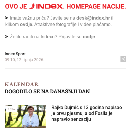
Imate važnu priču? Javite se na
desk@index.hr
ili
klikom
ovdje
. Atraktivne fotografije i videe plaćamo.
Želite raditi na Indexu? Prijavite se
ovdje
.
Index Sport
09:10, 12. lipnja 2026.
KALENDAR
DOGODILO SE NA DANAŠNJI DAN
Rajko Dujmić s 13 godina napisao
1954
je prvu pjesmu, a od Fosila je
napravio senzaciju