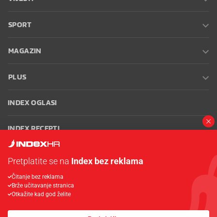
SPORT
MAGAZIN
PLUS
INDEX OGLASI
INDEX RECEPTI
INFO
Pretplatite se na
Index bez reklama
Čitanje bez reklama
Oglašavanje
Zaposli se na Indexu
Kontakt
Impressum
Uvjeti
Brže učitavanje stranica
korištenja
Postavke kolačića
Otkažite kad god želite