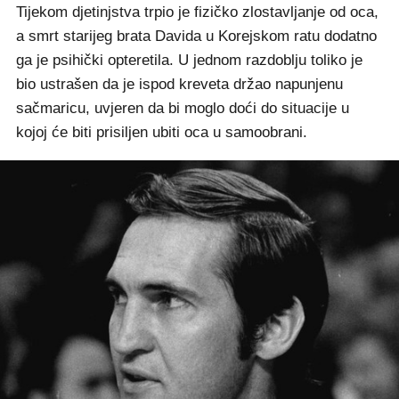
Tijekom djetinjstva trpio je fizičko zlostavljanje od oca,
a smrt starijeg brata Davida u Korejskom ratu dodatno
ga je psihički opteretila. U jednom razdoblju toliko je
bio ustrašen da je ispod kreveta držao napunjenu
sačmaricu, uvjeren da bi moglo doći do situacije u
kojoj će biti prisiljen ubiti oca u samoobrani.