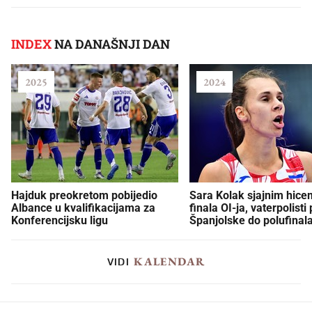
INDEX
NA DANAŠNJI DAN
2025
2024
Hajduk preokretom pobijedio
Sara Kolak sjajnim hice
Albance u kvalifikacijama za
finala OI-ja, vaterpolisti
Konferencijsku ligu
Španjolske do polufinal
KALENDAR
VIDI