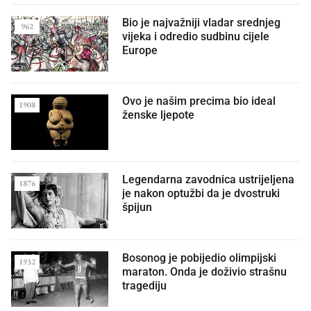
Bio je najvažniji vladar srednjeg
962
vijeka i odredio sudbinu cijele
Europe
Ovo je našim precima bio ideal
1908
ženske ljepote
Legendarna zavodnica ustrijeljena
1876
je nakon optužbi da je dvostruki
špijun
Bosonog je pobijedio olimpijski
1932
maraton. Onda je doživio strašnu
tragediju