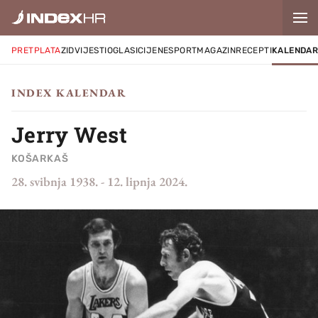
PRETPLATA
ZID
VIJESTI
OGLASI
CIJENE
SPORT
MAGAZIN
RECEPTI
KALENDA
INDEX KALENDAR
Jerry West
KOŠARKAŠ
28. svibnja 1938.
-
12. lipnja 2024.