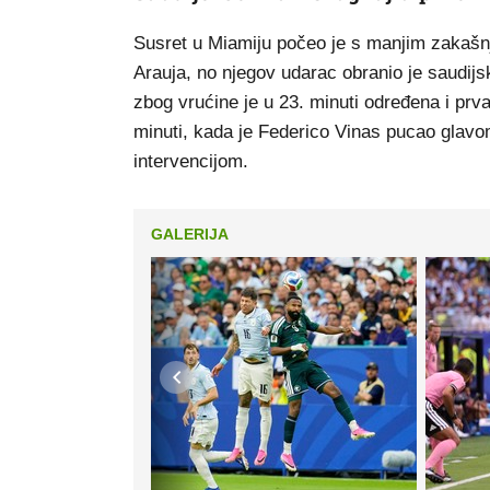
Susret u Miamiju počeo je s manjim zakašnje
Arauja, no njegov udarac obranio je saudijski
zbog vrućine je u 23. minuti određena i prv
minuti, kada je Federico Vinas pucao gla
intervencijom.
GALERIJA