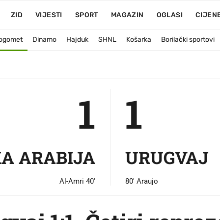
1
-
1
URU
ZID
VIJESTI
SPORT
MAGAZIN
OGLASI
CIJEN
ogomet
Dinamo
Hajduk
SHNL
Košarka
Borilački sportovi
1
1
A ARABIJA
URUGVAJ
Al-Amri 40'
80' Araujo