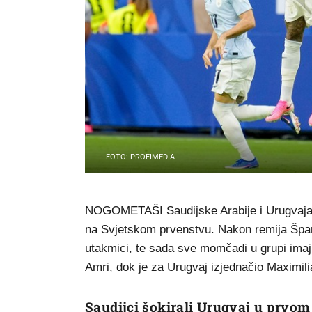
FOTO: PROFIMEDIA
NOGOMETAŠI Saudijske Arabije i Urugvaja r
na Svjetskom prvenstvu. Nakon remija Španjo
utakmici, te sada sve momčadi u grupi imaj
Amri, dok je za Urugvaj izjednačio Maximili
Saudijci šokirali Urugvaj u prvo