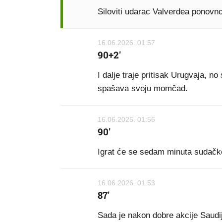
Siloviti udarac Valverdea ponovno
16.06.2026. 01:57
90+2'
I dalje traje pritisak Urugvaja, no
spašava svoju momčad.
16.06.2026. 01:56
90'
Igrat će se sedam minuta sudač
16.06.2026. 01:53
87'
Sada je nakon dobre akcije Saudi