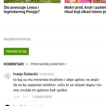
Što povezuje Lexus i
Mokri prsti, kruh i paštet
legendarnog Ponyja?
ritual koji nikad nismo p
PRIJAVITE SE
KOMENTARI
(4)
Franjo Žnidaršić
15.06.2025.
to kaj su mu trenerske kvalitete i ideje upitne, ne znači
da ne bu uspješan selektor. volio bi se talijani dignu i ko
zna, možda im gattuso baš sjedne
3
1
ODGOVORITE