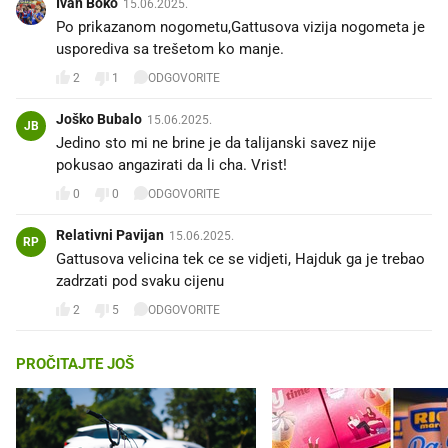
Ivan Boko
15.06.2025.
Po prikazanom nogometu,Gattusova vizija nogometa je
usporediva sa trešetom ko manje.
2
1
ODGOVORITE
Joško Bubalo
15.06.2025.
JB
Jedino sto mi ne brine je da talijanski savez nije
pokusao angazirati da li cha. Vrist! 🤪
0
0
ODGOVORITE
Relativni Pavijan
15.06.2025.
RP
Gattusova velicina tek ce se vidjeti, Hajduk ga je trebao
zadrzati pod svaku cijenu
2
5
ODGOVORITE
PROČITAJTE JOŠ