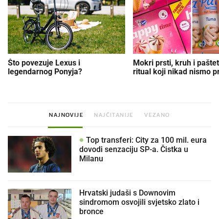
Što povezuje Lexus i
Mokri prsti, kruh i paštet
legendarnog Ponyja?
ritual koji nikad nismo p
NAJNOVIJE
NAJČITANIJE
VEZANO
Top transferi: City za 100 mil. eura
dovodi senzaciju SP-a. Čistka u
Milanu
Hrvatski judaši s Downovim
sindromom osvojili svjetsko zlato i
bronce