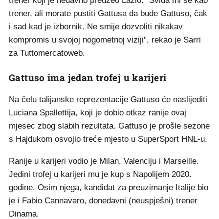
trener koji je nedavno preuzeo Lazio. "Sviđa mi se kao
trener, ali morate pustiti Gattusa da bude Gattuso, čak
i sad kad je izbornik. Ne smije dozvoliti nikakav
kompromis u svojoj nogometnoj viziji", rekao je Sarri
za Tuttomercatoweb.
Gattuso ima jedan trofej u karijeri
Na čelu talijanske reprezentacije Gattuso će naslijediti
Luciana Spallettija, koji je dobio otkaz ranije ovaj
mjesec zbog slabih rezultata. Gattuso je prošle sezone
s Hajdukom osvojio treće mjesto u SuperSport HNL-u.
Ranije u karijeri vodio je Milan, Valenciju i Marseille.
Jedini trofej u karijeri mu je kup s Napolijem 2020.
godine. Osim njega, kandidat za preuzimanje Italije bio
je i Fabio Cannavaro, donedavni (neuspješni) trener
Dinama.