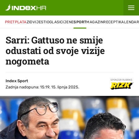
PRETPLATA
ZID
VIJESTI
OGLASI
CIJENE
SPORT
MAGAZIN
RECEPTI
KALENDA
Sarri: Gattuso ne smije
odustati od svoje vizije
nogometa
Index Sport
SPONZOR RUBRIKE
Zadnja nadopuna: 15:19, 15. lipnja 2025.