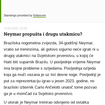
Standings provided by
Sofascore
16.06.2026. 22:38
Neymar propušta i drugu utakmicu?
Brazilska nogometna zvijezda, 34-godišnji Neymar,
vratio se treninzima, ali gotovo sigurno neće igrati ni u
drugoj utakmici na Svjetskom prvenstvu, u kojoj će
Haiti biti suparnik Brazilu. U posljednje vrijeme Neymar
ima brojne probleme s ozljedama. Posljednja ozljeda
koja ga muči vezana je uz list desne noge. Posljednji je
put za reprezentaciju igrao u jesen 2023. godine, no
brazilski izbornik Carlo Ančelotti unatoč tome pozvao
ga je u momčad za Svjetsko prvenstvo.
U utorak je Neymar trenirao odvojeno od ostatka