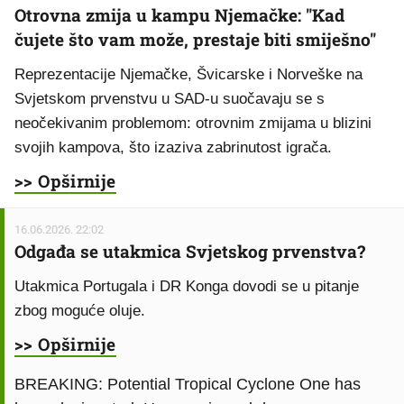
Otrovna zmija u kampu Njemačke: "Kad
čujete što vam može, prestaje biti smiješno"
Reprezentacije Njemačke, Švicarske i Norveške na
Svjetskom prvenstvu u SAD-u suočavaju se s
neočekivanim problemom: otrovnim zmijama u blizini
svojih kampova, što izaziva zabrinutost igrača.
>> Opširnije
16.06.2026. 22:02
Odgađa se utakmica Svjetskog prvenstva?
Utakmica Portugala i DR Konga dovodi se u pitanje
zbog moguće oluje.
>> Opširnije
BREAKING: Potential Tropical Cyclone One has