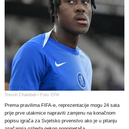
Trevoh Chalobah / Foto: EPA
Prema pravilima FIFA-e, reprezentacije mogu 24 sata
prije prve utakmice napraviti zamjenu na konačnom
popisu igrača za Svjetsko prvenstvo ako je u pitanju
značajnija ozljeda nekog nogometaša.