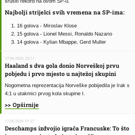
srušiti rekord na ovom SP-u.
Najbolji strijelci svih vremena na SP-ima:
16 golova - Miroslav Klose
15 golova - Lionel Messi, Ronaldo Nazario
14 golova - Kylian Mbappe, Gerd Muller
17.06.2026. 02:11
Haaland s dva gola donio Norveškoj prvu
pobjedu i prvo mjesto u najtežoj skupini
Nogometna reprezentacija Norveške pobijedila je Irak s
4:1 u utakmici prvog kola skupine I.
>> Opširnije
17.06.2026. 01:27
Deschamps izdvojio igrača Francuske: To što