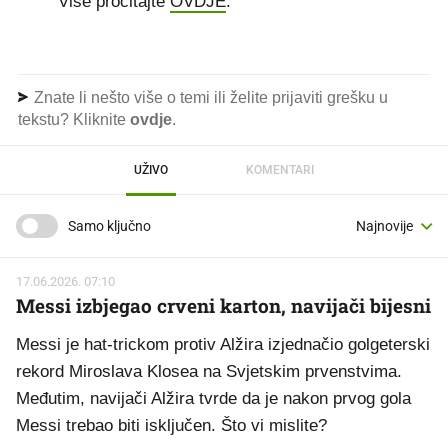
Više pročitajte
OVDJE
.
Znate li nešto više o temi ili želite prijaviti grešku u
tekstu? Kliknite
ovdje
.
UŽIVO
KOMENTARI
Samo ključno
17.06.2026. 07:10
Messi izbjegao crveni karton, navijači bijesni
Messi je hat-trickom protiv Alžira izjednačio golgeterski
rekord Miroslava Klosea na Svjetskim prvenstvima.
Međutim, navijači Alžira tvrde da je nakon prvog gola
Messi trebao biti isključen. Što vi mislite?