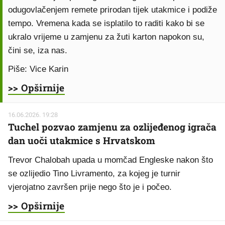
odugovlačenjem remete prirodan tijek utakmice i podiže
tempo. Vremena kada se isplatilo to raditi kako bi se
ukralo vrijeme u zamjenu za žuti karton napokon su,
čini se, iza nas.
Piše: Vice Karin
>> Opširnije
16.06.2026. 19:28
Tuchel pozvao zamjenu za ozlijeđenog igrača
dan uoči utakmice s Hrvatskom
Trevor Chalobah upada u momčad Engleske nakon što
se ozlijedio Tino Livramento, za kojeg je turnir
vjerojatno završen prije nego što je i počeo.
>> Opširnije