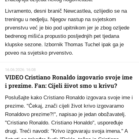
Livramento, desni branič Newcastlea, ozlijedio se na
treningu u nedjelju. Njegov nastup na svjetskom
prvenstvu već je bio pod upitnikom jer je zbog ozljede
bedrenog mišića propustio posljednjih pet tjedana
klupske sezone. Izbornik Thomas Tuchel ipak ga je
poveo na svjetsko prvenstvo.
16.06.2026. 16:08
VIDEO Cristiano Ronaldo izgovario svoje ime
i prezime. Fan: Cijeli život smo u krivu?
Poslušajte kako Cristiano Ronaldo izgovara svoje ime i
prezime. "Čekaj, znači cijeli život krivo izgovaramo
Ronaldovo prezime?!", napisao je jedan obožavatelj.
"Cristiano Ronaldo. Cristiano Honaldo", uspoređuje
drugi. Treći navodi: "Krivo izgovaraju svoja imena." A