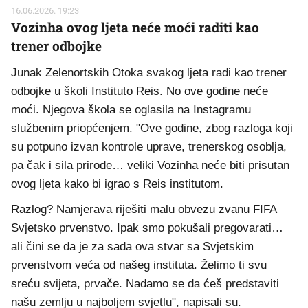
16.06.2026. 19:23
Vozinha ovog ljeta neće moći raditi kao
trener odbojke
Junak Zelenortskih Otoka svakog ljeta radi kao trener
odbojke u školi Instituto Reis. No ove godine neće
moći. Njegova škola se oglasila na Instagramu
službenim priopćenjem. "Ove godine, zbog razloga koji
su potpuno izvan kontrole uprave, trenerskog osoblja,
pa čak i sila prirode… veliki Vozinha neće biti prisutan
ovog ljeta kako bi igrao s Reis institutom.
Razlog? Namjerava riješiti malu obvezu zvanu FIFA
Svjetsko prvenstvo. Ipak smo pokušali pregovarati…
ali čini se da je za sada ova stvar sa Svjetskim
prvenstvom veća od našeg instituta. Želimo ti svu
sreću svijeta, prvače. Nadamo se da ćeš predstaviti
našu zemlju u najboljem svjetlu", napisali su.