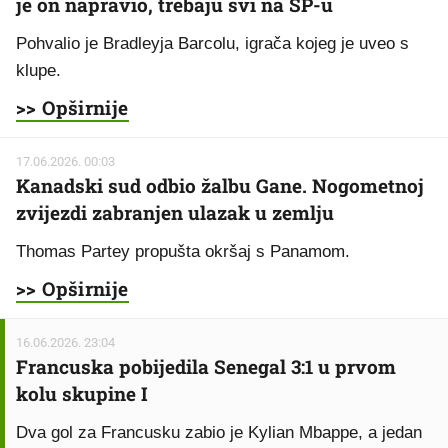
je on napravio, trebaju svi na SP-u
Pohvalio je Bradleyja Barcolu, igrača kojeg je uveo s
klupe.
>> Opširnije
17.06.2026. 00:03
Kanadski sud odbio žalbu Gane. Nogometnoj
zvijezdi zabranjen ulazak u zemlju
Thomas Partey propušta okršaj s Panamom.
>> Opširnije
16.06.2026. 23:04
Francuska pobijedila Senegal 3:1 u prvom
kolu skupine I
Dva gol za Francusku zabio je Kylian Mbappe, a jedan