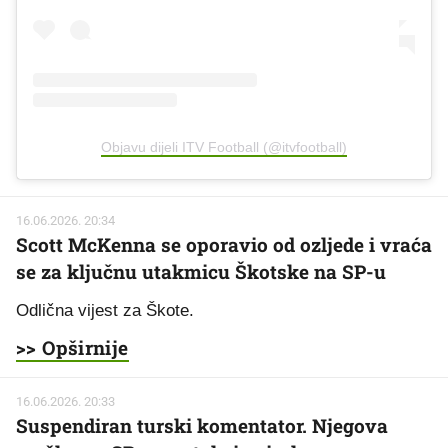
Objavu dijeli ITV Football (@itvfootball)
16.06.2026. 20:34
Scott McKenna se oporavio od ozljede i vraća
se za ključnu utakmicu Škotske na SP-u
Odlična vijest za Škote.
>> Opširnije
16.06.2026. 20:33
Suspendiran turski komentator. Njegova