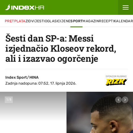
PRETPLATA
ZID
VIJESTI
OGLASI
CIJENE
SPORT
MAGAZIN
RECEPTI
KALENDA
Šesti dan SP-a: Messi
izjednačio Kloseov rekord,
ali i izazvao ogorčenje
Index Sport/HINA
SPONZOR RUBRIKE
Zadnja nadopuna: 07:52, 17. lipnja 2026.
1
/
8