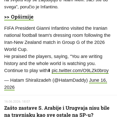
svega", poručio je Infantino.
>> Opširnije
FIFA President Gianni Infantino visited the Iranian
national football team's dressing room following the
Iran-New Zealand match in Group G of the 2026
World Cup.
He praised the players, saying, "You are writing
history and the whole world is watching you.
Continue to play with⬇️
pic.twitter.com/O9LZk0broy
— Hatam Shiralizadeh (@HatamDaddy)
June 16,
2026
16.06.2026. 18:07
Zašto zastave S. Arabije i Urugvaja nisu bile
na travnjaku kao sve ostale na SP-u?