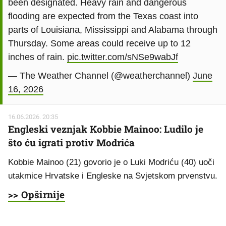
been designated. Heavy rain and dangerous
flooding are expected from the Texas coast into
parts of Louisiana, Mississippi and Alabama through
Thursday. Some areas could receive up to 12
inches of rain.
pic.twitter.com/sNSe9wabJf
— The Weather Channel (@weatherchannel)
June
16, 2026
16.06.2026. 20:35
Engleski veznjak Kobbie Mainoo: Ludilo je
što ću igrati protiv Modrića
Kobbie Mainoo (21) govorio je o Luki Modriću (40) uoči
utakmice Hrvatske i Engleske na Svjetskom prvenstvu.
>> Opširnije