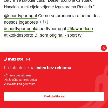
četvrti se također čudi: "Dakle, točno je Cristiano
Honaldo, a mi cijelo vrijeme izgovaramo Ronaldo."
@sporttvportugal
Como se pronuncia o nome dos
nossos jogadores 🇵🇹
#sporttvportugal
#sporttvportugal
#fifaworldcup
#tiktokdesporto
♬ som original - sport tv
>> Opširnije
Pretplatite se na
Index bez reklama
Čitanje bez reklama
16.06.2026. 15:22
Brže učitavanje stranica
Bilić Englezima: Pritisak je uvijek na vama,
Otkažite kad god želite
arogancija vam ne pomaže
Pretplatite se
Slaven Bilić analizira rivalstvo s Engleskom uoči SP-a.