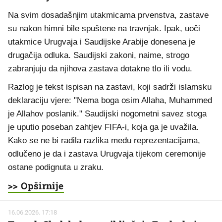
Na svim dosadašnjim utakmicama prvenstva, zastave
su nakon himni bile spuštene na travnjak. Ipak, uoči
utakmice Urugvaja i Saudijske Arabije donesena je
drugačija odluka. Saudijski zakoni, naime, strogo
zabranjuju da njihova zastava dotakne tlo ili vodu.
Razlog je tekst ispisan na zastavi, koji sadrži islamsku
deklaraciju vjere: "Nema boga osim Allaha, Muhammed
je Allahov poslanik." Saudijski nogometni savez stoga
je uputio poseban zahtjev FIFA-i, koja ga je uvažila.
Kako se ne bi radila razlika među reprezentacijama,
odlučeno je da i zastava Urugvaja tijekom ceremonije
ostane podignuta u zraku.
>> Opširnije
16.06.2026. 17:18