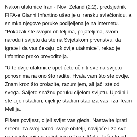
Nakon utakmice Iran - Novi Zeland (2:2), predsjednik
FIFA-e Gianni Infantino ušao je u iransku svlačionicu, a
snimka njegove poruke podijeljena je na internetu.
"Pokazali ste svojim obiteljima, prijateljima, svom
narodu i svijetu da ste na Svjetskom prvenstvu, da
igrate i da vas čekaju još dvije utakmice", rekao je
Infantino preko prevoditelja.
"U te dvije utakmice opet ćete učiniti sve na svijetu
ponosnima na ono što radite. Hvala vam što ste ovdje.
Znam kroz što prolazite, razumijem, ali jači ste od
svega. Šaljete snažnu poruku cijelom svijetu. Ujedinili
ste cijeli stadion, cijeli je stadion stao iza vas, iza Team
Mellija.
Pišete povijest, cijeli svijet vas gleda. Nastavite igrati
srcem, za svoj narod, svoje obitelji, navijače i za sve
na svijetu koji se zaljubljuju u Team Melli. Jači ste od