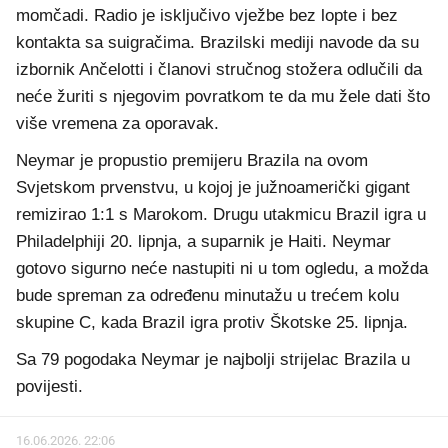
momčadi. Radio je isključivo vježbe bez lopte i bez
kontakta sa suigračima. Brazilski mediji navode da su
izbornik Ančelotti i članovi stručnog stožera odlučili da
neće žuriti s njegovim povratkom te da mu žele dati što
više vremena za oporavak.
Neymar je propustio premijeru Brazila na ovom
Svjetskom prvenstvu, u kojoj je južnoamerički gigant
remizirao 1:1 s Marokom. Drugu utakmicu Brazil igra u
Philadelphiji 20. lipnja, a suparnik je Haiti. Neymar
gotovo sigurno neće nastupiti ni u tom ogledu, a možda
bude spreman za određenu minutažu u trećem kolu
skupine C, kada Brazil igra protiv Škotske 25. lipnja.
Sa 79 pogodaka Neymar je najbolji strijelac Brazila u
povijesti.
16.06.2026. 22:06