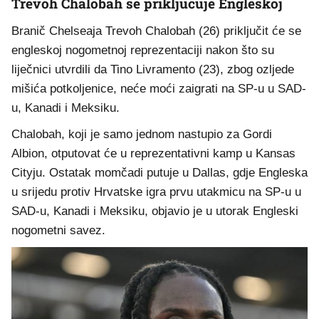
Trevoh Chalobah se priključuje Engleskoj
Branič Chelseaja Trevoh Chalobah (26) priključit će se
engleskoj nogometnoj reprezentaciji nakon što su
liječnici utvrdili da Tino Livramento (23), zbog ozljede
mišića potkoljenice, neće moći zaigrati na SP-u u SAD-
u, Kanadi i Meksiku.
Chalobah, koji je samo jednom nastupio za Gordi
Albion, otputovat će u reprezentativni kamp u Kansas
Cityju. Ostatak momčadi putuje u Dallas, gdje Engleska
u srijedu protiv Hrvatske igra prvu utakmicu na SP-u u
SAD-u, Kanadi i Meksiku, objavio je u utorak Engleski
nogometni savez.