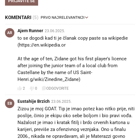
PRIJAVITE SE
KOMENTARI
(5)
Ajem Runner
23.06.2025.
AR
to se dogodi kad ti je članak copy paste sa wikipedie
(https://en.wikipedia.or
At the age of ten, Zidane got his first player's licence
after joining the junior team of a local club from
Castellane by the name of US Saint-
Henri.g/wiki/Zinedine_Zidane)
2
0
ODGOVORITE
Eustahije Brzich
23.06.2025.
EB
Zizou je moj GOAT. Tip je imao potez kao nitko prije, niti
poslije, činio je ekipu oko sebe boljom i bio pravi vođa.
Nažalost je imao i kratak fitilj i brdo crvenih kartona u
karijeri, previše za ofenzivnog veznjaka. Ono u finalu
2006., nikada ne opravdavam, ali je Materazzi govno