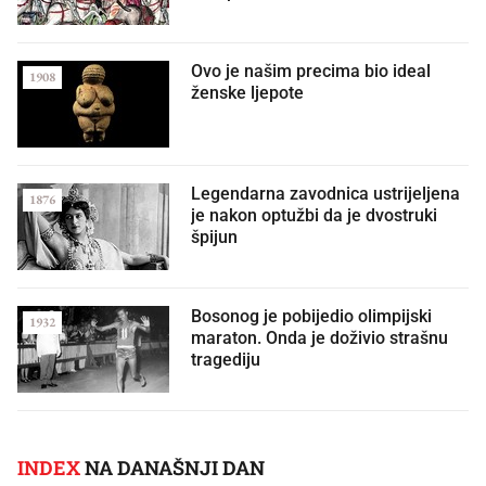
Ovo je našim precima bio ideal
1908
ženske ljepote
Legendarna zavodnica ustrijeljena
1876
je nakon optužbi da je dvostruki
špijun
Bosonog je pobijedio olimpijski
1932
maraton. Onda je doživio strašnu
tragediju
INDEX
NA DANAŠNJI DAN