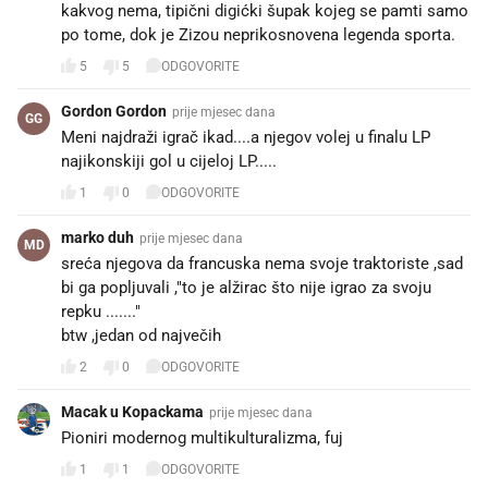
kakvog nema, tipični digićki šupak kojeg se pamti samo
po tome, dok je Zizou neprikosnovena legenda sporta.
5
5
ODGOVORITE
Gordon Gordon
prije mjesec dana
GG
Meni najdraži igrač ikad....a njegov volej u finalu LP
najikonskiji gol u cijeloj LP.....
1
0
ODGOVORITE
marko duh
prije mjesec dana
MD
sreća njegova da francuska nema svoje traktoriste ,sad
bi ga popljuvali ,"to je alžirac što nije igrao za svoju
repku ......."
btw ,jedan od največih
2
0
ODGOVORITE
Macak u Kopackama
prije mjesec dana
Pioniri modernog multikulturalizma, fuj
1
1
ODGOVORITE