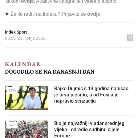
klikom
ovdje
. Atraktivne fotografije i videe plaćamo.
Želite raditi na Indexu? Prijavite se
ovdje
.
Index Sport
08:59, 23. lipnja 2026.
KALENDAR
DOGODILO SE NA DANAŠNJI DAN
Rajko Dujmić s 13 godina napisao
1954
je prvu pjesmu, a od Fosila je
napravio senzaciju
Bio je najvažniji vladar srednjeg
962
vijeka i odredio sudbinu cijele
Europe