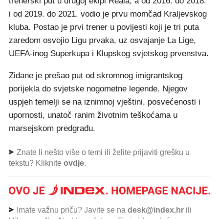
trenerski put u drugoj ekipi Reala, a od 2016. do 2018.
i od 2019. do 2021. vodio je prvu momčad Kraljevskog
kluba. Postao je prvi trener u povijesti koji je tri puta
zaredom osvojio Ligu prvaka, uz osvajanje La Lige,
UEFA-inog Superkupa i Klupskog svjetskog prvenstva.
Zidane je prešao put od skromnog imigrantskog
porijekla do svjetske nogometne legende. Njegov
uspjeh temelji se na iznimnoj vještini, posvećenosti i
upornosti, unatoč ranim životnim teškoćama u
marsejskom predgrađu.
Znate li nešto više o temi ili želite prijaviti grešku u
tekstu? Kliknite
ovdje
.
Imate važnu priču? Javite se na
desk@index.hr
ili