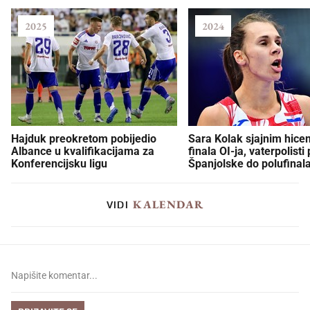
2025
2024
Hajduk preokretom pobijedio
Sara Kolak sjajnim hice
Albance u kvalifikacijama za
finala OI-ja, vaterpolisti
Konferencijsku ligu
Španjolske do polufinal
KALENDAR
VIDI