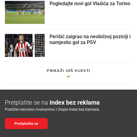
Pogledajte novi gol Vlašića za Torino
Perišić zaigrao na neobičnoj poziciji i
namjestio gol za PSV
PRIKAŽI JOŠ VIJESTI
Pretplatite se na
Index bez reklama
Podržite neovisno novinarstvo i čitajte Index bez bannera.
Pretplatite se