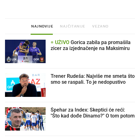
NAJNOVIJE
NAJČITANIJE
VEZANO
UŽIVO
Gorica zabila pa promašila
zicer za izjednačenje na Maksimiru
2
:
1
LOK
GOR
UŽIVO
Trener Rudeša: Najviše me smeta što
smo se raspali. To je nedopustivo
Špehar za Index: Skeptici će reći:
"Što kad dođe Dinamo?" O tom potom