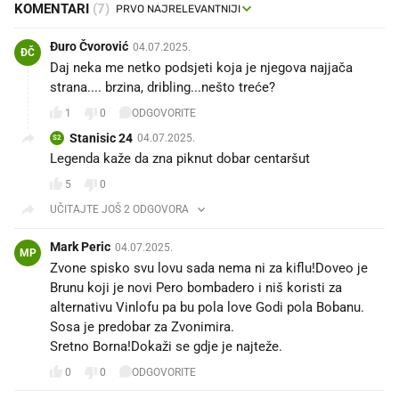
KOMENTARI
(7)
Đuro Čvorović
04.07.2025.
ĐČ
Daj neka me netko podsjeti koja je njegova najjača
strana.... brzina, dribling...nešto treće?
1
0
ODGOVORITE
Stanisic 24
04.07.2025.
S2
Legenda kaže da zna piknut dobar centaršut
5
0
UČITAJTE JOŠ 2 ODGOVORA
Mark Peric
04.07.2025.
MP
Zvone spisko svu lovu sada nema ni za kiflu!Doveo je
Brunu koji je novi Pero bombadero i niš koristi za
alternativu Vinlofu pa bu pola love Godi pola Bobanu.
Sosa je predobar za Zvonimira.
Sretno Borna!Dokaži se gdje je najteže.
0
0
ODGOVORITE