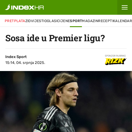
PRETPLATA
ZID
VIJESTI
OGLASI
CIJENE
SPORT
MAGAZIN
RECEPTI
KALENDA
Sosa ide u Premier ligu?
Index Sport
SPONZOR RUBRIKE
15:14, 04. srpnja 2025.