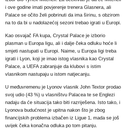
i ove godine imati povjerenje trenera Glasnera, ali
Palace se očito želi pobrinuti da ima širinu, s obzirom
na to da bi u nadolazećoj sezoni trebao igrati u Europi.
Kao osvajač FA kupa, Crystal Palace je izborio
plasman u Europa ligu, ali i dalje čeka odluku hoće li
smjeti nastupati u Europi. Naime, u Europa ligi treba
igrati i Lyon, koji je imao istog vlasnika kao Crystal
Palace, a UEFA zabranjuje da klubovi s istim
vlasnikom nastupaju u istom natjecanju.
U međuvremenu je Lyonov vlasnik John Textor prodao
svoj udio (43 %) u vlasništvu Palacea te se Englezi
nadaju da će situacija tako biti razriješena. Isto tako, i
Lyonova budućnost je upitna nakon što je zbog
financijskih problema izbačen iz Ligue 1, mada se još
uvijek čeka konačna odluka po tom pitanju.