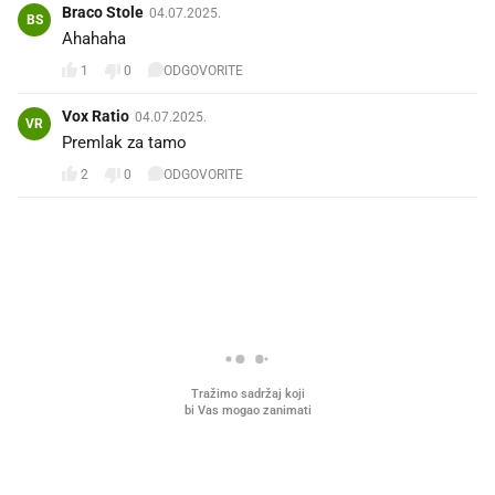
Braco Stole
04.07.2025.
BS
Ahahaha
1
0
ODGOVORITE
Vox Ratio
04.07.2025.
VR
Premlak za tamo
2
0
ODGOVORITE
PROČITAJTE JOŠ
Što povezuje Lexus i
Mokri prsti, kruh i paštet
legendarnog Ponyja?
ritual koji nikad nismo p