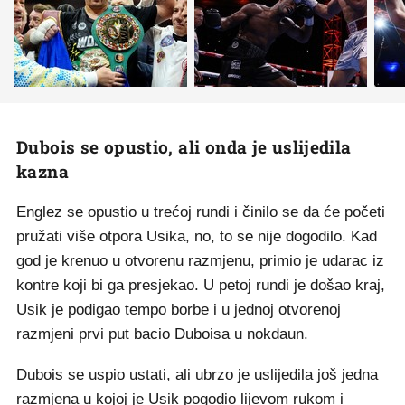
Dubois se opustio, ali onda je uslijedila
kazna
Englez se opustio u trećoj rundi i činilo se da će početi
pružati više otpora Usika, no, to se nije dogodilo. Kad
god je krenuo u otvorenu razmjenu, primio je udarac iz
kontre koji bi ga presjekao. U petoj rundi je došao kraj,
Usik je podigao tempo borbe i u jednoj otvorenoj
razmjeni prvi put bacio Duboisa u nokdaun.
Dubois se uspio ustati, ali ubrzo je uslijedila još jedna
razmjena u kojoj je Usik pogodio lijevom rukom i