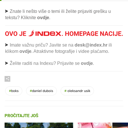
Znate li nešto više o temi ili želite prijaviti grešku u
tekstu? Kliknite
ovdje
.
Imate važnu priču? Javite se na
desk@index.hr
ili
klikom
ovdje
. Atraktivne fotografije i videe plaćamo.
Želite raditi na Indexu? Prijavite se
ovdje
.
#
boks
#
daniel dubois
#
oleksandr usik
PROČITAJTE JOŠ