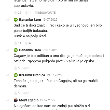
legenda i stvarno ne vidim tko bi mu se danas
suprostavio.
28
1
ODGOVORITE
Bananko Sero
19.07.2025.
BS
Sad će ti doći znalci i reći kako je u Tysonovoj eri bilo
puno boljih boksača.
Usyk = najbolji ikad.
14
6
Bananko Sero
19.07.2025.
BS
Čagaev je bio odličan a ono što ga je mučilo je bolest i
ozljede. Njegova pobjeda protiv Valueva je epska.
5
0
Kresimir Bradica
19.07.2025.
KB
Tehnički je bio jak i Ruslan Čagajev, ali su ga mučili
demoni.
5
0
Moyt Egadjo
19.07.2025.
Ne sjećam se kad sam se zadnji put složio s 4