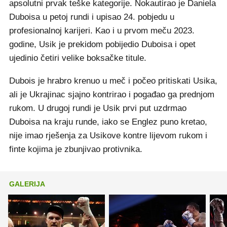
apsolutni prvak teške kategorije. Nokautirao je Daniela
Duboisa u petoj rundi i upisao 24. pobjedu u
profesionalnoj karijeri. Kao i u prvom meču 2023.
godine, Usik je prekidom pobijedio Duboisa i opet
ujedinio četiri velike boksačke titule.
Dubois je hrabro krenuo u meč i počeo pritiskati Usika,
ali je Ukrajinac sjajno kontrirao i pogađao ga prednjom
rukom. U drugoj rundi je Usik prvi put uzdrmao
Duboisa na kraju runde, iako se Englez puno kretao,
nije imao rješenja za Usikove kontre lijevom rukom i
finte kojima je zbunjivao protivnika.
GALERIJA