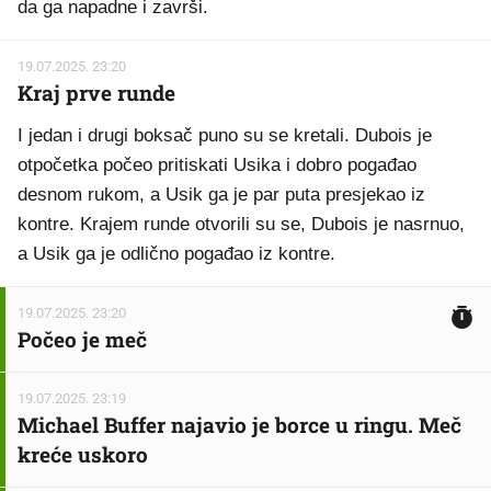
da ga napadne i završi.
19.07.2025. 23:20
Kraj prve runde
I jedan i drugi boksač puno su se kretali. Dubois je
otpočetka počeo pritiskati Usika i dobro pogađao
desnom rukom, a Usik ga je par puta presjekao iz
kontre. Krajem runde otvorili su se, Dubois je nasrnuo,
a Usik ga je odlično pogađao iz kontre.
19.07.2025. 23:20
Počeo je meč
19.07.2025. 23:19
Michael Buffer najavio je borce u ringu. Meč
kreće uskoro