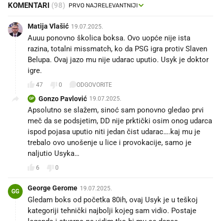
KOMENTARI
(98)
Matija Vlašić
19.07.2025.
Auuu ponovno školica boksa. Ovo uopće nije ista
razina, totalni missmatch, ko da PSG igra protiv Slaven
Belupa. Ovaj jazo mu nije udarac uputio. Usyk je doktor
igre.
47
0
ODGOVORITE
Gonzo Pavlović
19.07.2025.
GP
Apsolutno se slažem, sinoć sam ponovno gledao prvi
meč da se podsjetim, DD nije prktički osim onog udarca
ispod pojasa uputio niti jedan čist udarac….kaj mu je
trebalo ovo unošenje u lice i provokacije, samo je
naljutio Usyka…
6
0
George Gerome
19.07.2025.
GG
Gledam boks od početka 80ih, ovaj Usyk je u teškoj
kategoriji tehnički najbolji kojeg sam vidio. Postaje