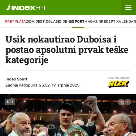
PRETPLATA
ZID
VIJESTI
OGLASI
CIJENE
SPORT
MAGAZIN
RECEPTI
KALENDA
Usik nokautirao Duboisa i
postao apsolutni prvak teške
kategorije
Index Sport
SPONZOR RUBRIKE
Zadnja nadopuna: 23:52, 19. srpnja 2025.
1
/
11