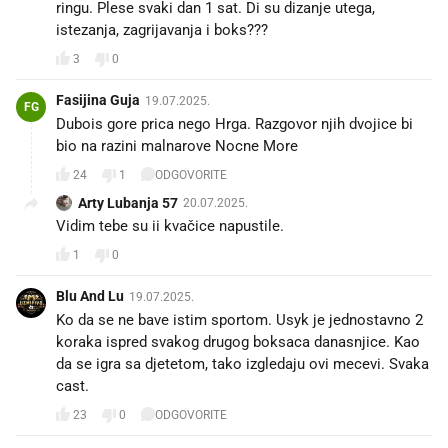
ringu. Plese svaki dan 1 sat. Di su dizanje utega,
istezanja, zagrijavanja i boks???
3
0
Fasijina Guja
19.07.2025.
FG
Dubois gore prica nego Hrga. Razgovor njih dvojice bi
bio na razini malnarove Nocne More
24
1
ODGOVORITE
Arty Lubanja 57
20.07.2025.
Vidim tebe su ii kvačice napustile.
1
0
Blu And Lu
19.07.2025.
Ko da se ne bave istim sportom. Usyk je jednostavno 2
koraka ispred svakog drugog boksaca danasnjice. Kao
da se igra sa djetetom, tako izgledaju ovi mecevi. Svaka
cast.
23
0
ODGOVORITE