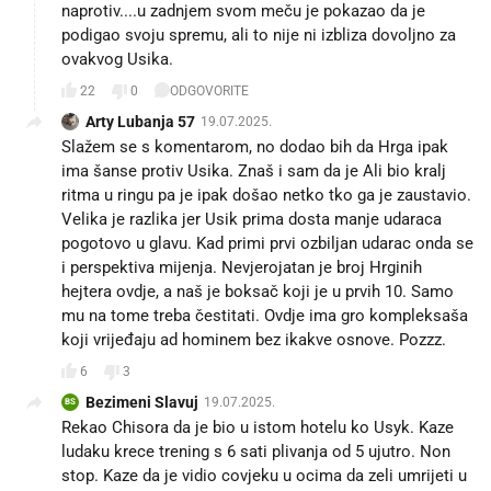
naprotiv....u zadnjem svom meču je pokazao da je
podigao svoju spremu, ali to nije ni izbliza dovoljno za
ovakvog Usika.
22
0
ODGOVORITE
Arty Lubanja 57
19.07.2025.
Slažem se s komentarom, no dodao bih da Hrga ipak
ima šanse protiv Usika. Znaš i sam da je Ali bio kralj
ritma u ringu pa je ipak došao netko tko ga je zaustavio.
Velika je razlika jer Usik prima dosta manje udaraca
pogotovo u glavu. Kad primi prvi ozbiljan udarac onda se
i perspektiva mijenja. Nevjerojatan je broj Hrginih
hejtera ovdje, a naš je boksač koji je u prvih 10. Samo
mu na tome treba čestitati. Ovdje ima gro kompleksaša
koji vrijeđaju ad hominem bez ikakve osnove. Pozzz.
6
3
Bezimeni Slavuj
19.07.2025.
BS
Rekao Chisora da je bio u istom hotelu ko Usyk. Kaze
ludaku krece trening s 6 sati plivanja od 5 ujutro. Non
stop. Kaze da je vidio covjeku u ocima da zeli umrijeti u