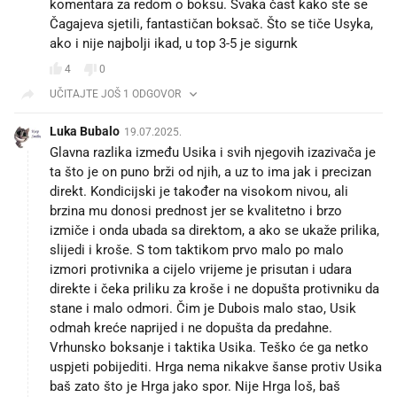
komentara za redom o boksu. Svaka čast kako ste se
Čagajeva sjetili, fantastičan boksač. Što se tiče Usyka,
ako i nije najbolji ikad, u top 3-5 je sigurnk
4
0
UČITAJTE JOŠ 1 ODGOVOR
Luka Bubalo
19.07.2025.
Glavna razlika između Usika i svih njegovih izazivača je
ta što je on puno brži od njih, a uz to ima jak i precizan
direkt. Kondicijski je također na visokom nivou, ali
brzina mu donosi prednost jer se kvalitetno i brzo
izmiče i onda ubada sa direktom, a ako se ukaže prilika,
slijedi i kroše. S tom taktikom prvo malo po malo
izmori protivnika a cijelo vrijeme je prisutan i udara
direkte i čeka priliku za kroše i ne dopušta protivniku da
stane i malo odmori. Čim je Dubois malo stao, Usik
odmah kreće naprijed i ne dopušta da predahne.
Vrhunsko boksanje i taktika Usika. Teško će ga netko
uspjeti pobijediti. Hrga nema nikakve šanse protiv Usika
baš zato što je Hrga jako spor. Nije Hrga loš, baš