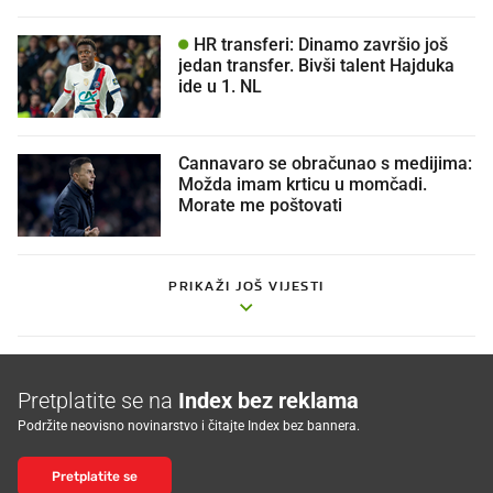
HR transferi: Dinamo završio još
jedan transfer. Bivši talent Hajduka
ide u 1. NL
Cannavaro se obračunao s medijima:
Možda imam krticu u momčadi.
Morate me poštovati
PRIKAŽI JOŠ VIJESTI
Pretplatite se na
Index bez reklama
Podržite neovisno novinarstvo i čitajte Index bez bannera.
Pretplatite se