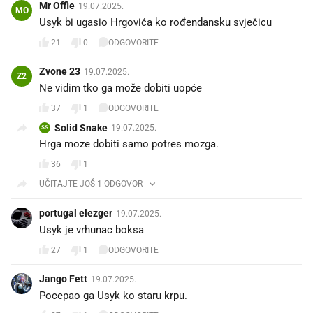
Mr Offie
19.07.2025.
MO
Usyk bi ugasio Hrgovića ko rođendansku svječicu😂
21
0
ODGOVORITE
Zvone 23
19.07.2025.
Z2
Ne vidim tko ga može dobiti uopće 🤷🏻‍♂️
37
1
ODGOVORITE
Solid Snake
19.07.2025.
SS
Hrga moze dobiti samo potres mozga.
36
1
UČITAJTE JOŠ 1 ODGOVOR
portugal elezger
19.07.2025.
Usyk je vrhunac boksa
27
1
ODGOVORITE
Jango Fett
19.07.2025.
Pocepao ga Usyk ko staru krpu.