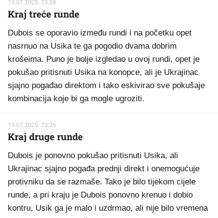
19.07.2025. 23:28
Kraj treće runde
Dubois se oporavio između rundi i na početku opet
nasrnuo na Usika te ga pogodio dvama dobrim
krošeima. Puno je bolje izgledao u ovoj rundi, opet je
pokušao pritisnuti Usika na konopce, ali je Ukrajinac
sjajno pogađao direktom i tako eskivirao sve pokušaje
kombinacija koje bi ga mogle ugroziti.
19.07.2025. 23:26
Kraj druge runde
Dubois je ponovno pokušao pritisnuti Usika, ali
Ukrajinac sjajno pogađa prednji direkt i onemogućuje
protivniku da se razmaše. Tako je bilo tijekom cijele
runde, a pri kraju je Dubois ponovno krenuo i dobio
kontru, Usik ga je malo i uzdrmao, ali nije bilo vremena