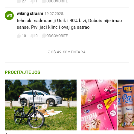
27
1
ODGOVORITE
wiking strasni
19.07.2025.
WS
tehnicki nadmocniji Usik i 40% brzi, Dubois nije imao
sanse. Prvi jaci klinc i ovaj ga satrao
10
0
ODGOVORITE
JOŠ 49 KOMENTARA
PROČITAJTE JOŠ