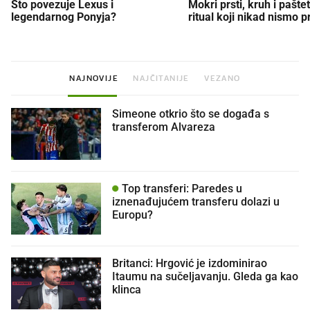
Što povezuje Lexus i
Mokri prsti, kruh i paštet
legendarnog Ponyja?
ritual koji nikad nismo p
NAJNOVIJE
NAJČITANIJE
VEZANO
Simeone otkrio što se događa s
transferom Alvareza
Top transferi: Paredes u
iznenađujućem transferu dolazi u
Europu?
Britanci: Hrgović je izdominirao
Itaumu na sučeljavanju. Gleda ga kao
klinca