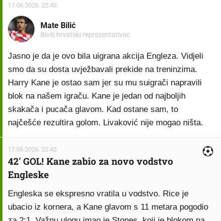
17.06.2026. 22:43
Mate Bilić
Bivši hrvatski reprezentativac
Jasno je da je ovo bila uigrana akcija Engleza. Vidjeli
smo da su dosta uvježbavali prekide na treninzima.
Harry Kane je ostao sam jer su mu suigrači napravili
blok na našem igraču. Kane je jedan od najboljih
skakača i pucača glavom. Kad ostane sam, to
najčešće rezultira golom. Livaković nije mogao ništa.
17.06.2026. 22:42
42' GOL! Kane zabio za novo vodstvo
Engleske
Engleska se ekspresno vratila u vodstvo. Rice je
ubacio iz kornera, a Kane glavom s 11 metara pogodio
za 2:1. Važnu ulogu imao je Stones, koji je blokom na