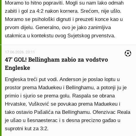
Moramo to hitno popraviti. Mogli su nam lako odmah
zabiti i gol za 4:2 nakon kornera. Srećom, nije ušlo.
Moramo se psihološki dignuti i preuzeti konce kao u
prvom dijelu. Generalno, ovo je jako zanimljiva
utakmica u kontekstu ovog Svjetskog prvenstva.
17.06.2026. 23:11
47' GOL! Bellingham zabio za vodstvo
Engleske
Engleska treći put vodi. Anderson je poslao loptu u
prostor prema Maduekeu i Bellinghamu, a potonji ju je
primio i sjurio se prema golu. Raspala se obrana
Hrvatske, Vušković se povukao prema Maduekeu i
tako ostavio Pašalića na Bellinghamu. Ofenzivac Reala
je ušao u šesnaesterac i s desna precizno gađao u
suprotni kut za 3:2.