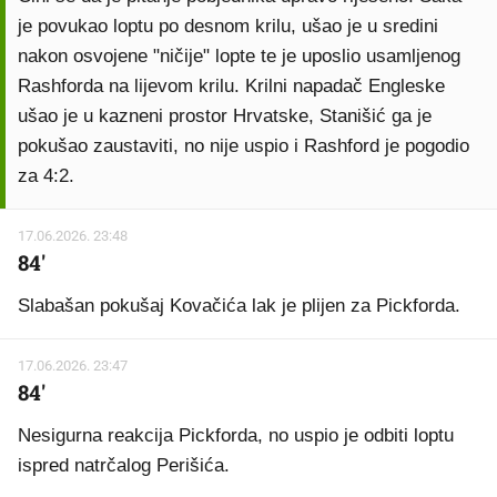
je povukao loptu po desnom krilu, ušao je u sredini
nakon osvojene "ničije" lopte te je uposlio usamljenog
Rashforda na lijevom krilu. Krilni napadač Engleske
ušao je u kazneni prostor Hrvatske, Stanišić ga je
pokušao zaustaviti, no nije uspio i Rashford je pogodio
za 4:2.
17.06.2026. 23:48
84'
Slabašan pokušaj Kovačića lak je plijen za Pickforda.
17.06.2026. 23:47
84'
Nesigurna reakcija Pickforda, no uspio je odbiti loptu
ispred natrčalog Perišića.