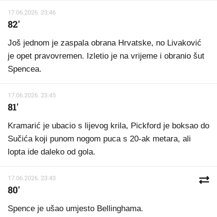
17.06.2026. 23:46
82'
Još jednom je zaspala obrana Hrvatske, no Livaković
je opet pravovremen. Izletio je na vrijeme i obranio šut
Spencea.
17.06.2026. 23:45
81'
Kramarić je ubacio s lijevog krila, Pickford je boksao do
Sučića koji punom nogom puca s 20-ak metara, ali
lopta ide daleko od gola.
17.06.2026. 23:43
80'
Spence je ušao umjesto Bellinghama.