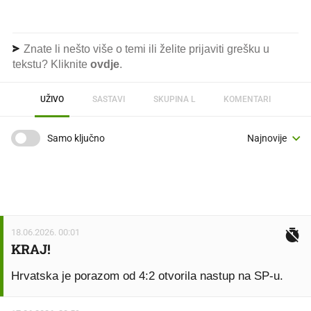
Znate li nešto više o temi ili želite prijaviti grešku u
tekstu? Kliknite
ovdje
.
UŽIVO
SASTAVI
SKUPINA L
KOMENTARI
Samo ključno
18.06.2026. 00:01
KRAJ!
Hrvatska je porazom od 4:2 otvorila nastup na SP-u.