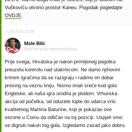
Vuškoviću otvorio prostor Kaneu. Pogodak pogledajte
OVDJE
.
17.06.2026. 22:38
Mate Bilić
Bivši hrvatski reprezentativac
Prije svega, Hrvatska je nakon primljenog pogotka
preuzela kontrolu nad utakmicom. Ne damo njihovim
krilnim igračima da se razigraju i radimo im dobar
presing na veznu liniju. Nismo imali sreće kod gola
Engleske, ali naša igra urodila je plodom. Vrhunska
akcija od početka, od oduzete lopte do udarca vrlo
kvalitetnog Martina Baturine, koji je pokazao ove
sezone u Comu da odličan na toj poziciji. Uspjeli smo
se dignuti nakon tog gola. Izgledamo zasad jako dobro.