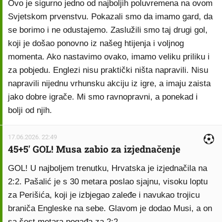
Ovo je sigurno jedno od najboljih poluvremena na ovom
Svjetskom prvenstvu. Pokazali smo da imamo gard, da
se borimo i ne odustajemo. Zaslužili smo taj drugi gol,
koji je došao ponovno iz našeg htijenja i voljnog
momenta. Ako nastavimo ovako, imamo veliku priliku i
za pobjedu. Englezi nisu praktički ništa napravili. Nisu
napravili nijednu vrhunsku akciju iz igre, a imaju zaista
jako dobre igrače. Mi smo ravnopravni, a ponekad i
bolji od njih.
17.06.2026. 22:49
45+5' GOL! Musa zabio za izjednačenje
GOL! U najboljem trenutku, Hrvatska je izjednačila na
2:2. Pašalić je s 30 metara poslao sjajnu, visoku loptu
za Perišića, koji je izbjegao zaleđe i navukao trojicu
braniča Engleske na sebe. Glavom je dodao Musi, a on
sa šest metara pogađa za 2:2.