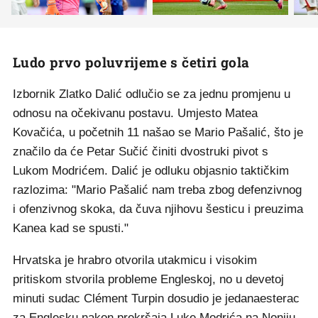
Ludo prvo poluvrijeme s četiri gola
Izbornik Zlatko Dalić odlučio se za jednu promjenu u
odnosu na očekivanu postavu. Umjesto Matea
Kovačića, u početnih 11 našao se Mario Pašalić, što je
značilo da će Petar Sučić činiti dvostruki pivot s
Lukom Modrićem. Dalić je odluku objasnio taktičkim
razlozima: "Mario Pašalić nam treba zbog defenzivnog
i ofenzivnog skoka, da čuva njihovu šesticu i preuzima
Kanea kad se spusti."
Hrvatska je hrabro otvorila utakmicu i visokim
pritiskom stvorila probleme Engleskoj, no u devetoj
minuti sudac Clément Turpin dosudio je jedanaesterac
za Englesku nakon prekršaja Luke Modrića na Noniju