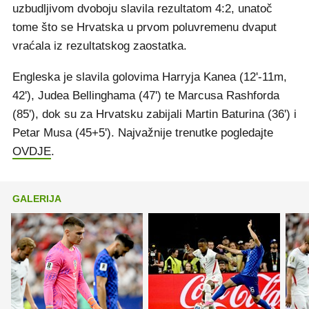
uzbudljivom dvoboju slavila rezultatom 4:2, unatoč
tome što se Hrvatska u prvom poluvremenu dvaput
vraćala iz rezultatskog zaostatka.
Engleska je slavila golovima Harryja Kanea (12'-11m,
42'), Judea Bellinghama (47') te Marcusa Rashforda
(85'), dok su za Hrvatsku zabijali Martin Baturina (36') i
Petar Musa (45+5'). Najvažnije trenutke pogledajte
OVDJE
.
GALERIJA