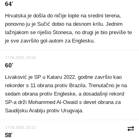
64'
Hrvatska je došla do ničije lopte na sredini terena,
ponovno ju je Sučić dobio na desnom krilu. Jednim
lažnjakom se riješio Stonesa, no drugi je bio previše te
je sve završilo gol-autom za Englesku.
17.06.2026. 23:24
60'
Livaković je SP u Kataru 2022. godine završio kao
rekorder s 11 obrana protiv Brazila. Trenutačno je na
sedam obrana protiv Engleske, a dosadašnji rekord
SP-a drži Mohammed Al-Owaid s devet obrana za
Saudijsku Arabiju protiv Urugvaja.
17.06.2026. 23:22
58'