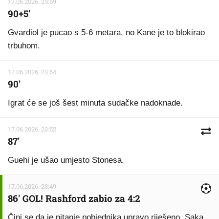
17.06.2026. 23:59
90+5'
Gvardiol je pucao s 5-6 metara, no Kane je to blokirao
trbuhom.
17.06.2026. 23:54
90'
Igrat će se još šest minuta sudačke nadoknade.
17.06.2026. 23:52
87'
Guehi je ušao umjesto Stonesa.
17.06.2026. 23:49
86' GOL! Rashford zabio za 4:2
Čini se da je pitanje pobjednika upravo riješeno. Saka