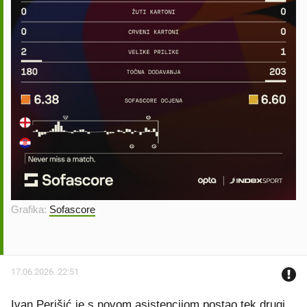
Grafika:
Sofascore
17.06.2026. 22:51
Ivan Perišić je s novom asistencijom postao tek drugi