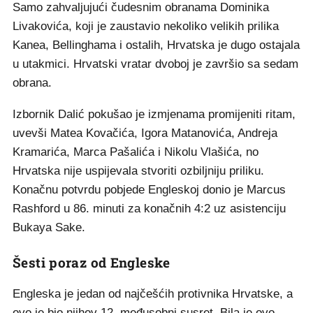
Samo zahvaljujući čudesnim obranama Dominika
Livakovića, koji je zaustavio nekoliko velikih prilika
Kanea, Bellinghama i ostalih, Hrvatska je dugo ostajala
u utakmici. Hrvatski vratar dvoboj je završio sa sedam
obrana.
Izbornik Dalić pokušao je izmjenama promijeniti ritam,
uvevši Matea Kovačića, Igora Matanovića, Andreja
Kramarića, Marca Pašalića i Nikolu Vlašića, no
Hrvatska nije uspijevala stvoriti ozbiljniju priliku.
Konačnu potvrdu pobjede Engleskoj donio je Marcus
Rashford u 86. minuti za konačnih 4:2 uz asistenciju
Bukaya Sake.
Šesti poraz od Engleske
Engleska je jedan od najčešćih protivnika Hrvatske, a
ovo je bio njihov 12. međusobni susret. Bila je ovo