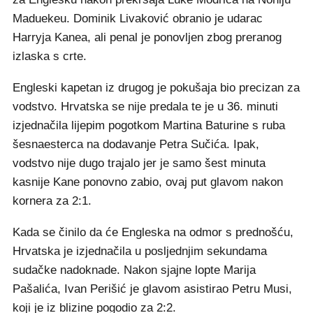
Maduekeu. Dominik Livaković obranio je udarac
Harryja Kanea, ali penal je ponovljen zbog preranog
izlaska s crte.
Engleski kapetan iz drugog je pokušaja bio precizan za
vodstvo. Hrvatska se nije predala te je u 36. minuti
izjednačila lijepim pogotkom Martina Baturine s ruba
šesnaesterca na dodavanje Petra Sučića. Ipak,
vodstvo nije dugo trajalo jer je samo šest minuta
kasnije Kane ponovno zabio, ovaj put glavom nakon
kornera za 2:1.
Kada se činilo da će Engleska na odmor s prednošću,
Hrvatska je izjednačila u posljednjim sekundama
sudačke nadoknade. Nakon sjajne lopte Marija
Pašalića, Ivan Perišić je glavom asistirao Petru Musi,
koji je iz blizine pogodio za 2:2.