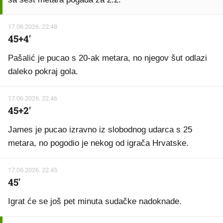
17.06.2026. 22:48
45+4'
Pašalić je pucao s 20-ak metara, no njegov šut odlazi
daleko pokraj gola.
17.06.2026. 22:46
45+2'
James je pucao izravno iz slobodnog udarca s 25
metara, no pogodio je nekog od igrača Hrvatske.
17.06.2026. 22:45
45'
Igrat će se još pet minuta sudačke nadoknade.