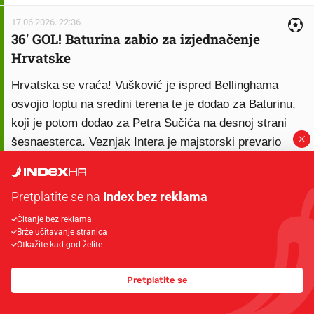
17.06.2026. 22:36
36' GOL! Baturina zabio za izjednačenje
Hrvatske
Hrvatska se vraća! Vušković je ispred Bellinghama
osvojio loptu na sredini terena te je dodao za Baturinu,
koji je potom dodao za Petra Sučića na desnoj strani
šesnaesterca. Veznjak Intera je majstorski prevario
Stonesa i nakon lažnjaka vratio je za Baturinu, koji još
ljepše pogađa s ruba šesnaesterca za 1:1. Pogodak
Pretplatite se na
Index bez reklama
pogledajte
OVDJE
.
Čitanje bez reklama
Brže učitavanje stranica
17.06.2026. 22:34
Otkažite kad god želite
34'
Još jednom je sijevnula kontra Engleske po desnom
Pretplatite se
krilu. Madueke je dobio loptu, ali srećom po Hrvatsku,