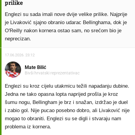
prilike
Englezi su sada imali nove dvije velike prilike. Najprije
je Livaković sjajno obranio udarac Bellinghama, dok je
O'Reilly nakon kornera ostao sam, no srećom bio je
neprecizan.
17.06.2026. 23:12
Mate Bilić
Bivši hrvatski reprezentativac
Englezi su kroz cijelu utakmicu težili napadanju dubine.
Jedna ne tako opasna lopta naprijed prošla je kroz
šumu nogu, Bellingham je brz i snažan, izdržao je duel
i zabio gol. Nije pucao posebno dobro, ali Livaković nije
mogao to obraniti. Englezi su se digli i stvaraju nam
problema iz kornera.