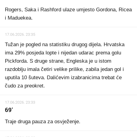
Rogers, Saka i Rashford ulaze umjesto Gordona, Ricea
i Maduekea.
17.06.2026. 23:35
Tužan je pogled na statistiku drugog dijela. Hrvatska
ima 29% posjeda lopte i nijedan udarac prema golu
Pickforda. S druge strane, Engleska je u istom
razdoblju imala četiri velike prilike, zabila jedan gol i
uputila 10 šuteva. Dalićevim izabranicima trebat će
čudo za preokret.
17.06.2026. 23:33
69'
Traje druga pauza za osvježenje.