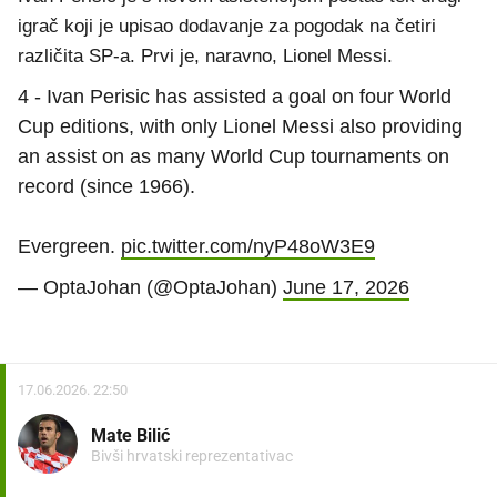
igrač koji je upisao dodavanje za pogodak na četiri
različita SP-a. Prvi je, naravno, Lionel Messi.
4 - Ivan Perisic has assisted a goal on four World
Cup editions, with only Lionel Messi also providing
an assist on as many World Cup tournaments on
record (since 1966).
Evergreen.
pic.twitter.com/nyP48oW3E9
— OptaJohan (@OptaJohan)
June 17, 2026
17.06.2026. 22:50
Mate Bilić
Bivši hrvatski reprezentativac