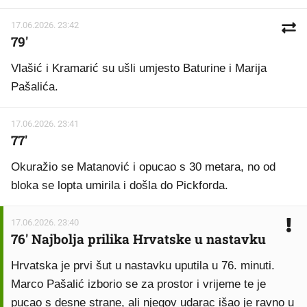
17.06.2026. 23:42
79'
Vlašić i Kramarić su ušli umjesto Baturine i Marija
Pašalića.
17.06.2026. 23:41
77'
Okuražio se Matanović i opucao s 30 metara, no od
bloka se lopta umirila i došla do Pickforda.
17.06.2026. 23:40
76' Najbolja prilika Hrvatske u nastavku
Hrvatska je prvi šut u nastavku uputila u 76. minuti.
Marco Pašalić izborio se za prostor i vrijeme te je
pucao s desne strane, ali njegov udarac išao je ravno u