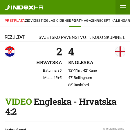
2
-
4
PRETPLATA
ZID
VIJESTI
OGLASI
CIJENE
SPORT
MAGAZIN
RECEPTI
KALENDA
REZULTAT
SVJETSKO PRVENSTVO, 1. KOLO SKUPINE L
2
4
HRVATSKA
ENGLESKA
Baturina 36'
12'-11m, 42' Kane
Musa 45+5'
47' Bellingham
85' Rashford
VIDEO
Engleska - Hrvatska
4:2
Index Sport
SPONZOR RUBRIKE