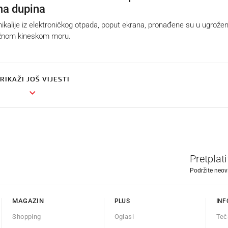
a dupina
lije iz elektroničkog otpada, poput ekrana, pronađene su u ugrože
žnom kineskom moru.
RIKAŽI JOŠ VIJESTI
Pretplat
Podržite neov
MAGAZIN
PLUS
INF
Shopping
Oglasi
Teč