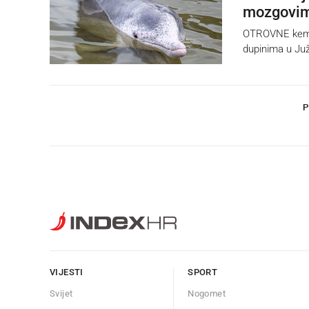
mozgovim
OTROVNE kemika
dupinima u Ju
P
VIJESTI
SPORT
Svijet
Nogomet