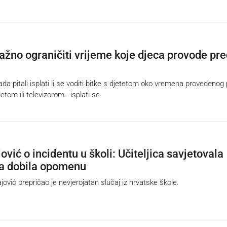
važno ograničiti vrijeme koje djeca provode pr
da pitali isplati li se voditi bitke s djetetom oko vremena provedenog
etom ili televizorom - isplati se.
vić o incidentu u školi: Učiteljica savjetovala
a dobila opomenu
vić prepričao je nevjerojatan slučaj iz hrvatske škole.