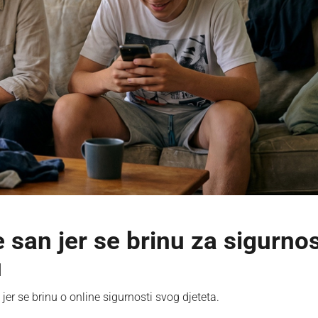
e san jer se brinu za sigurno
u
jer se brinu o online sigurnosti svog djeteta.