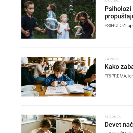
6.6.2026.
Psiholozi
propuštaj
PSIHOLOZI upoz
7.4.2026.
Kako zaba
PRIPREMA, igre
31.3.2026.
Devet nač