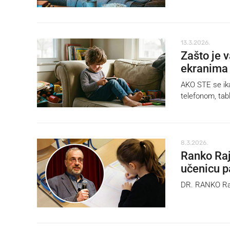
13.3.2026.
Zašto je 
ekranima
AKO STE se ika
telefonom, tabl
8.3.2026.
Ranko Rajo
učenicu p
DR. RANKO Rajo