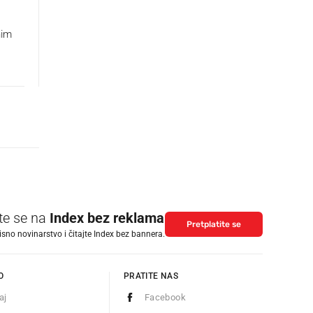
nim
ite se na
Index bez reklama
Pretplatite se
isno novinarstvo i čitajte Index bez bannera.
O
PRATITE NAS
aj
Facebook