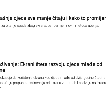
ašnja djeca sve manje čitaju i kako to promijen
 za čitanje opada zbog ekrana, pandemije i novih metoda učenja.
aživanje: Ekrani štete razvoju djece mlađe od
ine
okazuje da korištenje ekrana kod djece mlađe od dvije godine šteti ra
poručuju potpunu apstinenciju od ekrana za tu dob i pozivaju na izradu
a.