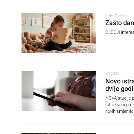
Prije 25 dana
Zašto dan
DJEČJI interes
2.7.2026.
Novo istr
dvije god
NOVA studija p
Istraživači pre
novih smjernic