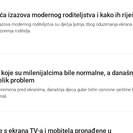
a izazova modernog roditeljstva i kako ih riješ
zova modernog roditeljstva su dječja ljutnja zbog oduzimanja ekrana 
zorenja roditelja.
e koje su milenijalcima bile normalne, a današn
velik problem
remena pred ekranima, današnja djeca gube četiri osnovne vještine 
mali.
e s ekrana TV-a i mobitela pronađene u