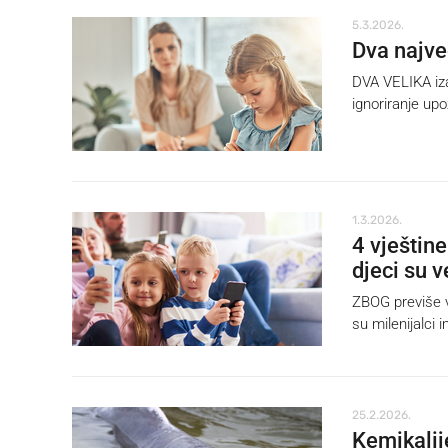
5.3.2026.
Dva najveć
DVA VELIKA iza
ignoriranje upo
1.3.2026.
4 vještin
djeci su 
ZBOG previše v
su milenijalci i
25.2.2026.
Kemikalij