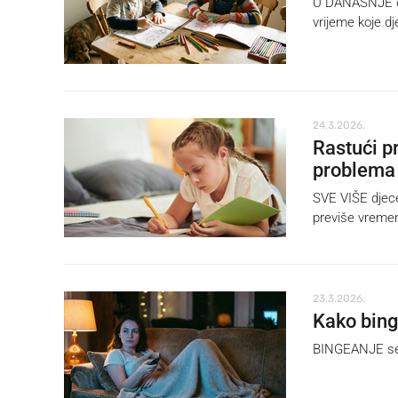
U DANAŠNJE dig
vrijeme koje d
24.3.2026.
Rastući p
problema
SVE VIŠE djece
previše vreme
23.3.2026.
Kako bing
BINGEANJE seri