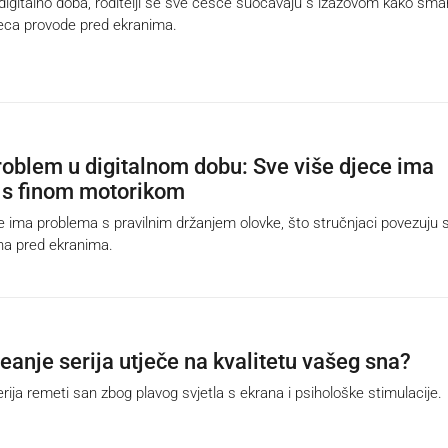
italno doba, roditelji se sve češće suočavaju s izazovom kako smanj
jeca provode pred ekranima.
roblem u digitalnom dobu: Sve više djece ima
 s finom motorikom
 ima problema s pravilnim držanjem olovke, što stručnjaci povezuju 
na pred ekranima.
eanje serija utječe na kvalitetu vašeg sna?
ja remeti san zbog plavog svjetla s ekrana i psihološke stimulacije.