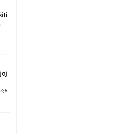
iti
i
joj
koje