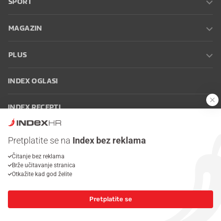
SPORT
MAGAZIN
PLUS
INDEX OGLASI
INDEX RECEPTI
INFO
Pretplatite se na
Index bez reklama
Čitanje bez reklama
Oglašavanje
Zaposli se na Indexu
Kontakt
Impressum
Uvjeti
Brže učitavanje stranica
korištenja
Postavke kolačića
Otkažite kad god želite
Pretplatite se
© 2026 Index