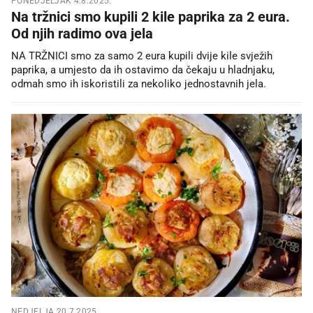
PONEDJELJAK 4.8.2025.
Na tržnici smo kupili 2 kile paprika za 2 eura.
Od njih radimo ova jela
NA TRŽNICI smo za samo 2 eura kupili dvije kile svježih
paprika, a umjesto da ih ostavimo da čekaju u hladnjaku,
odmah smo ih iskoristili za nekoliko jednostavnih jela.
NEDJELJA 20.7.2025.