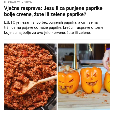
UTORAK 21.7.2026.
Vječna rasprava: Jesu li za punjene paprike
bolje crvene, žute ili zelene paprike?
LJETO je nezamislivo bez punjenih paprika, a čim se na
tržnicama pojave domaće paprike, kreću i rasprave o tome
koje su najbolje za ovo jelo - crvene, žute ili zelene.