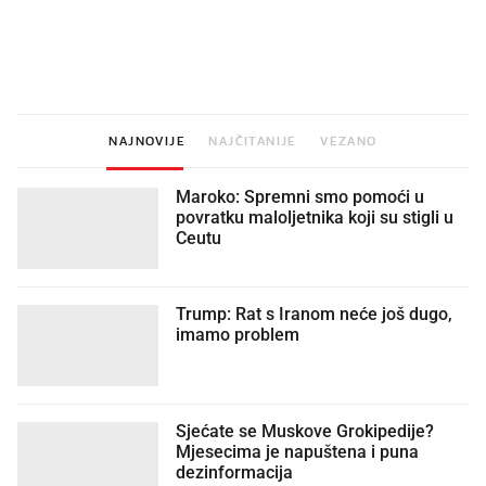
Mjesecima planiramo novu
Što povezuje Lexus i
kuhinju, a jednu važnu odluku
legendarnog Ponyja?
donesemo u samo deset minuta
NAJNOVIJE
NAJČITANIJE
VEZANO
Maroko: Spremni smo pomoći u
povratku maloljetnika koji su stigli u
Ceutu
Trump: Rat s Iranom neće još dugo,
imamo problem
Sjećate se Muskove Grokipedije?
Mjesecima je napuštena i puna
dezinformacija