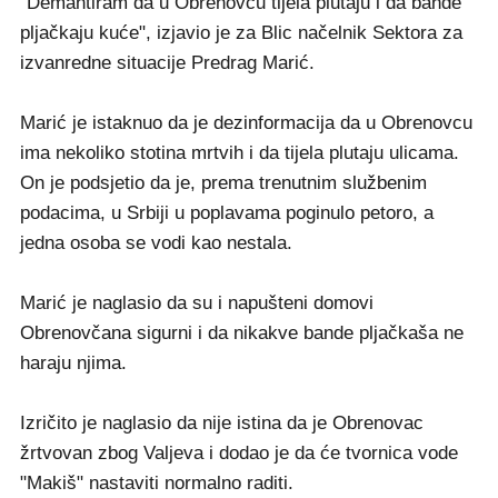
"Demantiram da u Obrenovcu tijela plutaju i da bande
pljačkaju kuće", izjavio je za Blic načelnik Sektora za
izvanredne situacije Predrag Marić.
Marić je istaknuo da je dezinformacija da u Obrenovcu
ima nekoliko stotina mrtvih i da tijela plutaju ulicama.
On je podsjetio da je, prema trenutnim službenim
podacima, u Srbiji u poplavama poginulo petoro, a
jedna osoba se vodi kao nestala.
Marić je naglasio da su i napušteni domovi
Obrenovčana sigurni i da nikakve bande pljačkaša ne
haraju njima.
Izričito je naglasio da nije istina da je Obrenovac
žrtvovan zbog Valjeva i dodao je da će tvornica vode
"Makiš" nastaviti normalno raditi.