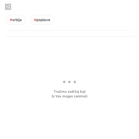
#
srbija
#
poplave
PROČITAJTE JOŠ
Mjesecima planiramo novu
Što povezuje Lexus i
kuhinju, a jednu važnu odluku
legendarnog Ponyja?
donesemo u samo deset minuta