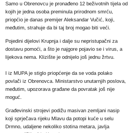
Samo u Obrenovcu je pronađeno 12 beživotnih tijela od
kojih je jedna osoba preminula prirodnom smrću,
priopćio je danas premijer Aleksandar Vučić, koji,
međutim, strahuje da bi taj broj mogao biti veći.
Pojedini dijelovi Krupnja i dalje su nepristupačni za
dostavu pomoći, a što je najgore pojavio se i virus, a
lijekova nema. Klizište je odnijelo još jednu žrtvu.
I iz MUPA je stiglo priopćenje da se voda polako
povlači iz Obrenovca. Ministarstvo unutarnjih poslova,
međutim, upozorava građane da povratak još nije
moguć.
Građevinski strojevi podižu masivan zemljani nasip
koji sprječava rijeku Mlavu da potopi kuće u selu
Drmno, udaljene nekoliko stotina metara, javlja