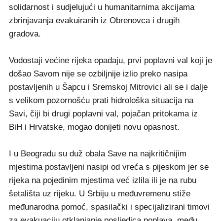
solidarnost i sudjelujući u humanitarnima akcijama
zbrinjavanja evakuiranih iz Obrenovca i drugih
gradova.
Vodostaji većine rijeka opadaju, prvi poplavni val koji je
došao Savom nije se ozbiljnije izlio preko nasipa
postavljenih u Šapcu i Sremskoj Mitrovici ali se i dalje
s velikom pozornošću prati hidrološka situacija na
Savi, čiji bi drugi poplavni val, pojačan pritokama iz
BiH i Hrvatske, mogao donijeti novu opasnost.
I u Beogradu su duž obala Save na najkritičnijim
mjestima postavljeni nasipi od vreća s pijeskom jer se
rijeka na pojedinim mjestima već izlila ili je na rubu
šetališta uz rijeku. U Srbiju u međuvremenu stiže
međunarodna pomoć, spasilački i specijalizirani timovi
za evakuaciju otklanjanje posljedica poplava, među