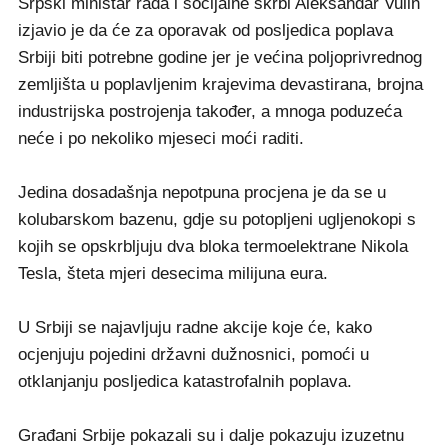
Srpski ministar rada i socijalne skrbi Aleksandar Vulin
izjavio je da će za oporavak od posljedica poplava
Srbiji biti potrebne godine jer je većina poljoprivrednog
zemljišta u poplavljenim krajevima devastirana, brojna
industrijska postrojenja također, a mnoga poduzeća
neće i po nekoliko mjeseci moći raditi.
Jedina dosadašnja nepotpuna procjena je da se u
kolubarskom bazenu, gdje su potopljeni ugljenokopi s
kojih se opskrbljuju dva bloka termoelektrane Nikola
Tesla, šteta mjeri desecima milijuna eura.
U Srbiji se najavljuju radne akcije koje će, kako
ocjenjuju pojedini državni dužnosnici, pomoći u
otklanjanju posljedica katastrofalnih poplava.
Građani Srbije pokazali su i dalje pokazuju izuzetnu