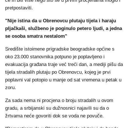
će ih biti više nego što se u prvim procjenama moglo i
pretpostaviti.
"Nije istina da u Obrenovcu plutaju tijela i haraju
pljačkaši, službeno je poginulo petero ljudi, a jedna
se osoba smatra nestalom"
Središte istoimene prigradske beogradske općine s
oko 23.000 stanovnika potpuno je poplavljeno i
evakuacija građana traje već treći dan, a mediji pišu da
tijela stradalih plutaju po Obrenovcu, kojeg je prvi
poplavni val potopio u manje od sat vremena u petak u
zoru.
Za sada nema ni procjena o broju stradalih u ovom
gradu, a srbijanski su dužnosnici najavili su da o
žrtvama neće govoriti dok se voda ne povuče.