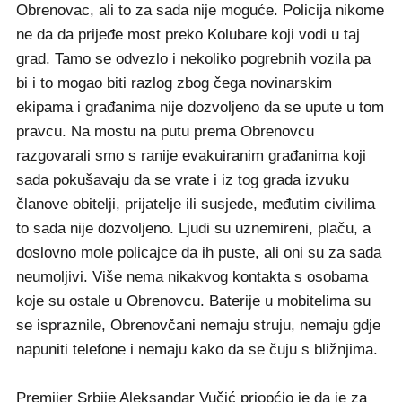
Obrenovac, ali to za sada nije moguće. Policija nikome
ne da da prijeđe most preko Kolubare koji vodi u taj
grad. Tamo se odvezlo i nekoliko pogrebnih vozila pa
bi i to mogao biti razlog zbog čega novinarskim
ekipama i građanima nije dozvoljeno da se upute u tom
pravcu. Na mostu na putu prema Obrenovcu
razgovarali smo s ranije evakuiranim građanima koji
sada pokušavaju da se vrate i iz tog grada izvuku
članove obitelji, prijatelje ili susjede, međutim civilima
to sada nije dozvoljeno. Ljudi su uznemireni, plaču, a
doslovno mole policajce da ih puste, ali oni su za sada
neumoljivi. Više nema nikakvog kontakta s osobama
koje su ostale u Obrenovcu. Baterije u mobitelima su
se ispraznile, Obrenovčani nemaju struju, nemaju gdje
napuniti telefone i nemaju kako da se čuju s bližnjima.
Premijer Srbije Aleksandar Vučić priopćio je da je za