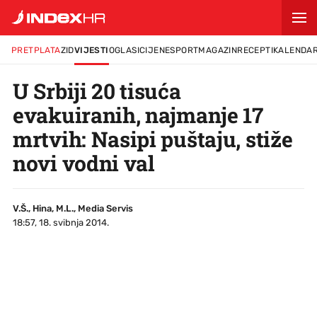
PRETPLATA
ZID
VIJESTI
OGLASI
CIJENE
SPORT
MAGAZIN
RECEPTI
KALENDA
U Srbiji 20 tisuća
evakuiranih, najmanje 17
mrtvih: Nasipi puštaju, stiže
novi vodni val
V.Š., Hina, M.L., Media Servis
18:57, 18. svibnja 2014.