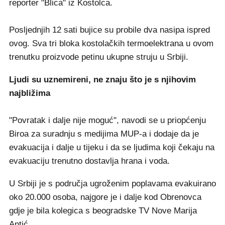
reporter "Blica" iz Kostolca.
Posljednjih 12 sati bujice su probile dva nasipa ispred
ovog. Sva tri bloka kostolačkih termoelektrana u ovom
trenutku proizvode petinu ukupne struju u Srbiji.
Ljudi su uznemireni, ne znaju što je s njihovim
najbližima
"Povratak i dalje nije moguć", navodi se u priopćenju
Biroa za suradnju s medijima MUP-a i dodaje da je
evakuacija i dalje u tijeku i da se ljudima koji čekaju na
evakuaciju trenutno dostavlja hrana i voda.
U Srbiji je s područja ugroženim poplavama evakuirano
oko 20.000 osoba, najgore je i dalje kod Obrenovca
gdje je bila kolegica s beogradske TV Nove Marija
Antić.