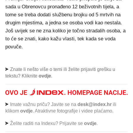
sada u Obrenovcu pronađeno 12 beživotnih tijela, a
tome se treba dodati službenu brojku od 5 mrtvih na
drugim mjestima, a jedna se osoba vodi kao nestala.
Još uvijek se ne zna koliko je točno stradalih osoba, a
to će se znati, kako kažu vlasti, tek kada se voda
povuče.
Znate li nešto više o temi ili želite prijaviti grešku u
tekstu? Kliknite
ovdje
.
Imate važnu priču? Javite se na
desk@index.hr
ili
klikom
ovdje
. Atraktivne fotografije i videe plaćamo.
Želite raditi na Indexu? Prijavite se
ovdje
.