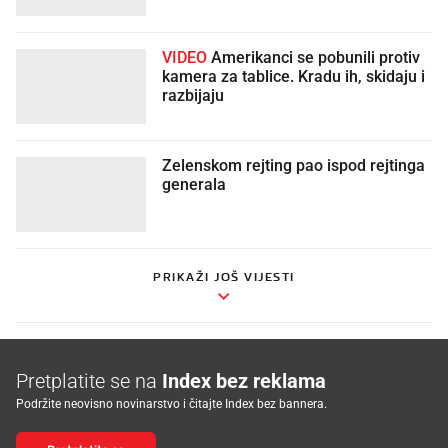
VIDEO
Amerikanci se pobunili protiv
kamera za tablice. Kradu ih, skidaju i
razbijaju
Zelenskom rejting pao ispod rejtinga
generala
PRIKAŽI JOŠ VIJESTI
Pretplatite se na
Index bez reklama
Podržite neovisno novinarstvo i čitajte Index bez bannera.
Pretplatite se