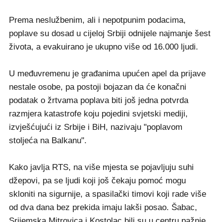
Prema neslužbenim, ali i nepotpunim podacima,
poplave su dosad u cijeloj Srbiji odnijele najmanje šest
života, a evakuirano je ukupno više od 16.000 ljudi.
U međuvremenu je građanima upućen apel da prijave
nestale osobe, pa postoji bojazan da će konačni
podatak o žrtvama poplava biti još jedna potvrda
razmjera katastrofe koju pojedini svjetski mediji,
izvješćujući iz Srbije i BiH, nazivaju "poplavom
stoljeća na Balkanu".
Kako javlja RTS, na više mjesta se pojavljuju suhi
džepovi, pa se ljudi koji još čekaju pomoć mogu
skloniti na sigurnije, a spasilački timovi koji rade više
od dva dana bez prekida imaju lakši posao. Šabac,
Srijemska Mitrovica i Kostolac bili su u centru pažnje