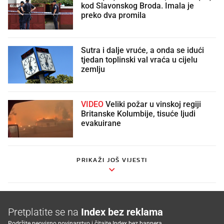
kod Slavonskog Broda. Imala je
preko dva promila
Sutra i dalje vruće, a onda se idući
tjedan toplinski val vraća u cijelu
zemlju
VIDEO
Veliki požar u vinskoj regiji
Britanske Kolumbije, tisuće ljudi
evakuirane
PRIKAŽI JOŠ VIJESTI
Pretplatite se na
Index bez reklama
Podržite neovisno novinarstvo i čitajte Index bez bannera.