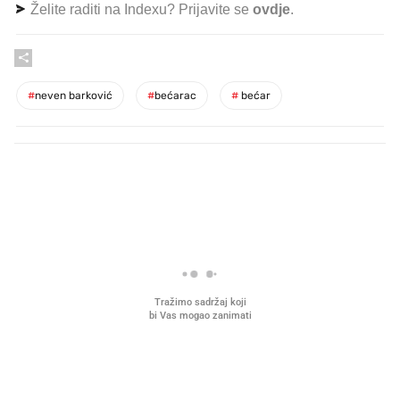
Želite raditi na Indexu? Prijavite se
ovdje
.
#
neven barković
#
bećarac
#
bećar
PROČITAJTE JOŠ
Što povezuje Lexus i
Kako su im čepovi boca d
legendarnog Ponyja?
nagradu od 10.000 eura
vjerovali"