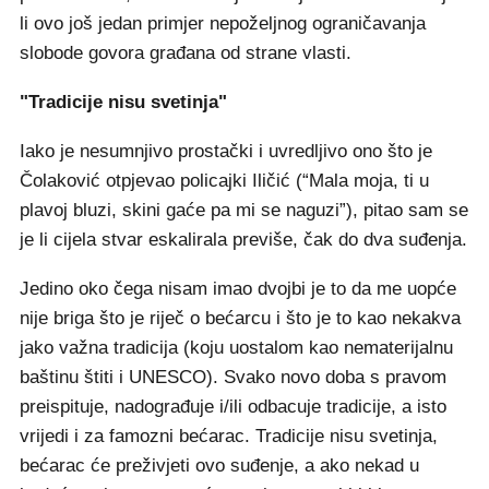
li ovo još jedan primjer nepoželjnog ograničavanja
slobode govora građana od strane vlasti.
"Tradicije nisu svetinja"
Iako je nesumnjivo prostački i uvredljivo ono što je
Čolaković otpjevao policajki Iličić (“Mala moja, ti u
plavoj bluzi, skini gaće pa mi se naguzi”), pitao sam se
je li cijela stvar eskalirala previše, čak do dva suđenja.
Jedino oko čega nisam imao dvojbi je to da me uopće
nije briga što je riječ o bećarcu i što je to kao nekakva
jako važna tradicija (koju uostalom kao nematerijalnu
baštinu štiti i UNESCO). Svako novo doba s pravom
preispituje, nadograđuje i/ili odbacuje tradicije, a isto
vrijedi i za famozni bećarac. Tradicije nisu svetinja,
bećarac će preživjeti ovo suđenje, a ako nekad u