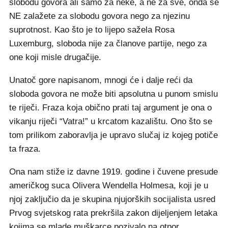
slobodu govora ali samo za neke, a ne za sve, onda se
NE zalažete za slobodu govora nego za njezinu
suprotnost. Kao što je to lijepo sažela Rosa
Luxemburg, sloboda nije za članove partije, nego za
one koji misle drugačije.
Unatoč gore napisanom, mnogi će i dalje reći da
sloboda govora ne može biti apsolutna u punom smislu
te riječi. Fraza koja obično prati taj argument je ona o
vikanju riječi “Vatra!” u krcatom kazalištu. Ono što se
tom prilikom zaboravlja je upravo slučaj iz kojeg potiče
ta fraza.
Ona nam stiže iz davne 1919. godine i čuvene presude
američkog suca Olivera Wendella Holmesa, koji je u
njoj zaključio da je skupina njujorških socijalista usred
Prvog svjetskog rata prekršila zakon dijeljenjem letaka
kojima se mlade muškarce pozivalo na otpor