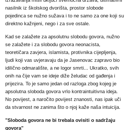
izražavanja misli uključi svemoćna država, ultimativni
nasilnik iz školskog dvorišta, prostor slobode
pojedinca se nužno sužava i to ne samo za one koji su
direktno kažnjeni, nego i za sve ostale.
Kad se zalažete za apsolutnu slobodu govora, nužno
se zalažete i za slobodu govora neonacista,
teoretičara zavjera, islamista, protivnika cijepljenja,
ljudi koji vas uvjeravaju da je Jasenovac zapravo bio
idilično odmaralište, a ne logor smrti... Ukratko, svih
onih na čije vam se ideje diže želudac od gađenja i
prijezira. To je samo jedan od razloga zbog kojeg je
apsolutna sloboda govora vrlo kontraintuitivna ideja.
No povijest, a naročito povijest znanosti, nas ipak uči
da stvarnost ne zanima što o njoj kaže naša intuicija.
"Sloboda govora ne bi trebala ovisiti o sadržaju
govora"