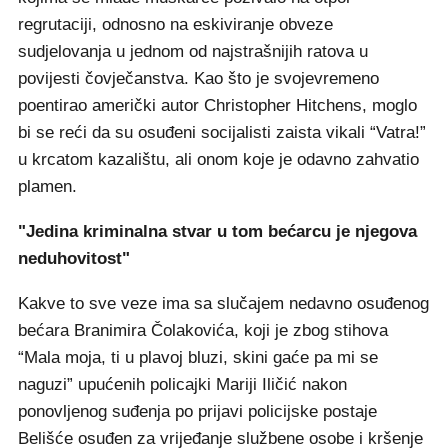
regrutaciji, odnosno na eskiviranje obveze
sudjelovanja u jednom od najstrašnijih ratova u
povijesti čovječanstva. Kao što je svojevremeno
poentirao američki autor Christopher Hitchens, moglo
bi se reći da su osuđeni socijalisti zaista vikali “Vatra!”
u krcatom kazalištu, ali onom koje je odavno zahvatio
plamen.
"Jedina kriminalna stvar u tom bećarcu je njegova
neduhovitost"
Kakve to sve veze ima sa slučajem nedavno osuđenog
bećara Branimira Čolakovića, koji je zbog stihova
“Mala moja, ti u plavoj bluzi, skini gaće pa mi se
naguzi” upućenih policajki Mariji Iličić nakon
ponovljenog suđenja po prijavi policijske postaje
Belišće osuđen za vrijeđanje službene osobe i kršenje