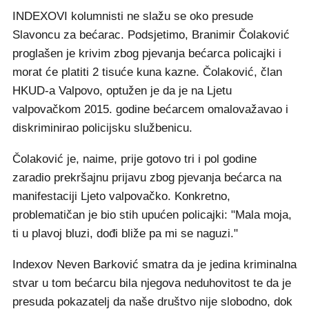
INDEXOVI kolumnisti ne slažu se oko presude
Slavoncu za bećarac. Podsjetimo, Branimir Čolaković
proglašen je krivim zbog pjevanja bećarca policajki i
morat će platiti 2 tisuće kuna kazne. Čolaković, član
HKUD-a Valpovo, optužen je da je na Ljetu
valpovačkom 2015. godine bećarcem omalovažavao i
diskriminirao policijsku službenicu.
Čolaković je, naime, prije gotovo tri i pol godine
zaradio prekršajnu prijavu zbog pjevanja bećarca na
manifestaciji Ljeto valpovačko. Konkretno,
problematičan je bio stih upućen policajki: "Mala moja,
ti u plavoj bluzi, dođi bliže pa mi se naguzi."
Indexov Neven Barković smatra da je jedina kriminalna
stvar u tom bećarcu bila njegova neduhovitost te da je
presuda pokazatelj da naše društvo nije slobodno, dok