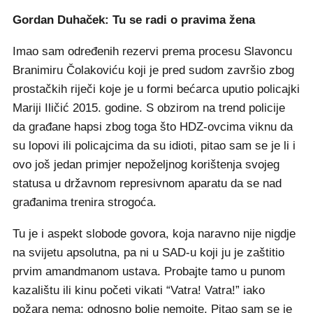
Gordan Duhaček: Tu se radi o pravima žena
Imao sam određenih rezervi prema procesu Slavoncu
Branimiru Čolakoviću koji je pred sudom završio zbog
prostačkih riječi koje je u formi bećarca uputio policajki
Mariji Iličić 2015. godine. S obzirom na trend policije
da građane hapsi zbog toga što HDZ-ovcima viknu da
su lopovi ili policajcima da su idioti, pitao sam se je li i
ovo još jedan primjer nepoželjnog korištenja svojeg
statusa u državnom represivnom aparatu da se nad
građanima trenira strogoća.
Tu je i aspekt slobode govora, koja naravno nije nigdje
na svijetu apsolutna, pa ni u SAD-u koji ju je zaštitio
prvim amandmanom ustava. Probajte tamo u punom
kazalištu ili kinu početi vikati “Vatra! Vatra!” iako
požara nema; odnosno bolje nemojte. Pitao sam se je