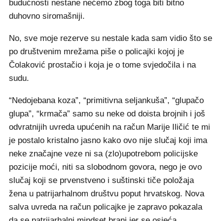
budućnosti nestane nećemo zbog toga biti bitno
duhovno siromašniji.
No, sve moje rezerve su nestale kada sam vidio što se
po društvenim mrežama piše o policajki kojoj je
Čolaković prostačio i koja je o tome svjedočila i na
sudu.
“Nedojebana koza”, “primitivna seljankuša”, “glupačo
glupa”, “krmača” samo su neke od doista brojnih i još
odvratnijih uvreda upućenih na račun Marije Iličić te mi
je postalo kristalno jasno kako ovo nije slučaj koji ima
neke značajne veze ni sa (zlo)upotrebom policijske
pozicije moći, niti sa slobodnom govora, nego je ovo
slučaj koji se prvenstveno i suštinski tiče položaja
žena u patrijarhalnom društvu poput hrvatskog. Nova
salva uvreda na račun policajke je zapravo pokazala
da se patrijarhalni mindset brani jer se osjeća