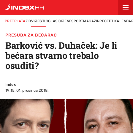
PRETPLATA
ZID
VIJESTI
OGLASI
CIJENE
SPORT
MAGAZIN
RECEPTI
KALENDA
PRESUDA ZA BEĆARAC
Barković vs. Duhaček: Je li
bećara stvarno trebalo
osuditi?
Index
19:15, 01. prosinca 2018.