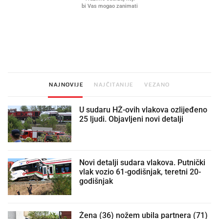
Što povezuje Lexus i
Kako su im čepovi boca d
legendarnog Ponyja?
nagradu od 10.000 eura
vjerovali"
NAJNOVIJE
NAJČITANIJE
VEZANO
U sudaru HŽ-ovih vlakova ozlijeđeno
25 ljudi. Objavljeni novi detalji
Novi detalji sudara vlakova. Putnički
vlak vozio 61-godišnjak, teretni 20-
godišnjak
Žena (36) nožem ubila partnera (71)