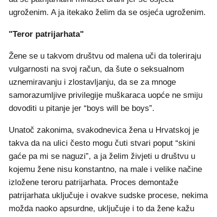
ugroženim. A ja itekako želim da se osjeća ugroženim.
"Teror patrijarhata"
Žene se u takvom društvu od malena uči da toleriraju
vulgarnosti na svoj račun, da šute o seksualnom
uznemiravanju i zlostavljanju, da se za mnoge
samorazumljive privilegije muškaraca uopće ne smiju
dovoditi u pitanje jer “boys will be boys”.
Unatoč zakonima, svakodnevica žena u Hrvatskoj je
takva da na ulici često mogu čuti stvari poput “skini
gaće pa mi se naguzi”, a ja želim živjeti u društvu u
kojemu žene nisu konstantno, na male i velike načine
izložene teroru patrijarhata. Proces demontaže
patrijarhata uključuje i ovakve sudske procese, nekima
možda naoko apsurdne, uključuje i to da žene kažu