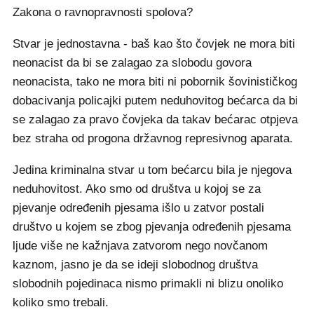
Zakona o ravnopravnosti spolova?
Stvar je jednostavna - baš kao što čovjek ne mora biti
neonacist da bi se zalagao za slobodu govora
neonacista, tako ne mora biti ni pobornik šovinističkog
dobacivanja policajki putem neduhovitog bećarca da bi
se zalagao za pravo čovjeka da takav bećarac otpjeva
bez straha od progona državnog represivnog aparata.
Jedina kriminalna stvar u tom bećarcu bila je njegova
neduhovitost. Ako smo od društva u kojoj se za
pjevanje određenih pjesama išlo u zatvor postali
društvo u kojem se zbog pjevanja određenih pjesama
ljude više ne kažnjava zatvorom nego novčanom
kaznom, jasno je da se ideji slobodnog društva
slobodnih pojedinaca nismo primakli ni blizu onoliko
koliko smo trebali.