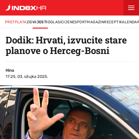
PRETPLATA
ZID
VIJESTI
OGLASI
CIJENE
SPORT
MAGAZIN
RECEPTI
KALENDA
Dodik: Hrvati, izvucite stare
planove o Herceg-Bosni
Hina
17:25, 03. ožujka 2025.