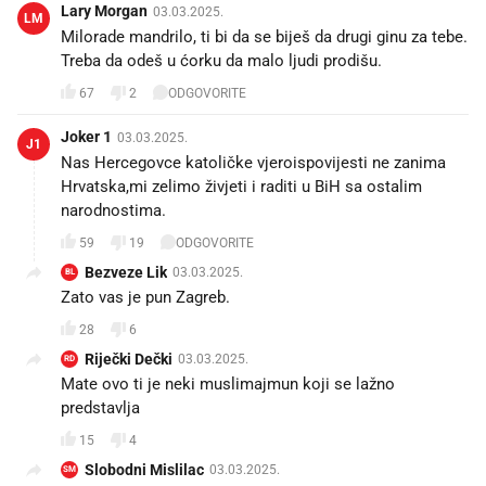
Lary Morgan
03.03.2025.
LM
Milorade mandrilo, ti bi da se biješ da drugi ginu za tebe.
Treba da odeš u ćorku da malo ljudi prodišu.
67
2
ODGOVORITE
Joker 1
03.03.2025.
J1
Nas Hercegovce katoličke vjeroispovijesti ne zanima
Hrvatska,mi zelimo živjeti i raditi u BiH sa ostalim
narodnostima.
59
19
ODGOVORITE
Bezveze Lik
03.03.2025.
BL
Zato vas je pun Zagreb.
28
6
Riječki Dečki
03.03.2025.
RD
Mate ovo ti je neki muslimajmun koji se lažno
predstavlja
15
4
Slobodni Mislilac
03.03.2025.
SM