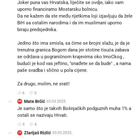
Joker puna vas Hrvatska, liječite se ovdje, iako vam
uporno financiramo Mostarsku bolnicu.
Da ne kažem da ste među rijetkima loji izjavljuju da žele
BiH sa ostalim narodima i da im muslimani uporno
biraju predsjednika.
Jedino što ima smisla, sa čime se brojni slažu, je da je
trenutna granica Bogom dana jer stotine tisuća zabava
se održava u pograničnom krajevima oko ImoCkog ,
budući je kod vas jeftino, "snađete se da bude" , a nama
paše svadba i slično u pola cijene.
Za drugo, molim, ne srati!
6
0
Mate Brčić
03.03.2025.
MB
Je samo što je takvih Bošnjačkih podguznih muha 1% a
ostali se nazivaju Hrvati.
9
4
Zlarijaš Rizlić
03.03.2025.
ZR