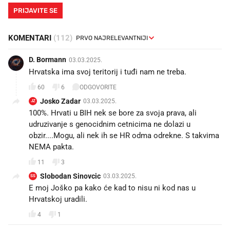
PRIJAVITE SE
KOMENTARI
(112)
D. Bormann
03.03.2025.
Hrvatska ima svoj teritorij i tuđi nam ne treba.
60
6
ODGOVORITE
Josko Zadar
03.03.2025.
JZ
100%. Hrvati u BIH nek se bore za svoja prava, ali
udruzivanje s genocidnim cetnicima ne dolazi u
obzir....Mogu, ali nek ih se HR odma odrekne. S takvima
NEMA pakta.
11
3
Slobodan Sinovcic
03.03.2025.
SS
E moj Joško pa kako će kad to nisu ni kod nas u
Hrvatskoj uradili.
4
1