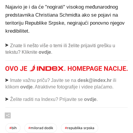
Najavio je i da će "nogirati" visokog međunarodnog
predstavnika Christiana Schmidta ako se pojavi na
teritoriju Republike Srpske, negirajući ponovno njegov
kredibilitet.
Znate li nešto više o temi ili želite prijaviti grešku u
tekstu? Kliknite
ovdje
.
Imate važnu priču? Javite se na
desk@index.hr
ili
klikom
ovdje
. Atraktivne fotografije i videe plaćamo.
Želite raditi na Indexu? Prijavite se
ovdje
.
#
bih
#
milorad dodik
#
republika srpska