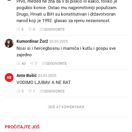
Prvo, međed ne zna da li bi piškio ili kakio, toliko je
pogubio konce. Ostao mu najprimitivniji populizam.
Drugo, Hrvati u BiH su konstitutivan i državotvoran
narod koji je 1992. glasao za njenu nezavisnost.
6
0
ODGOVORITE
Kumordinar Žorž
03.03.2025.
Nosi si i hercegbosnu i mamiča i kutlu i gospu sve
zajedno 😁
40
7
ODGOVORITE
Ante Bušić
03.03.2025.
AB
VODIMO LJUBAV A NE RAT
5
1
ODGOVORITE
JOŠ 67 KOMENTARA
PROČITAJTE JOŠ