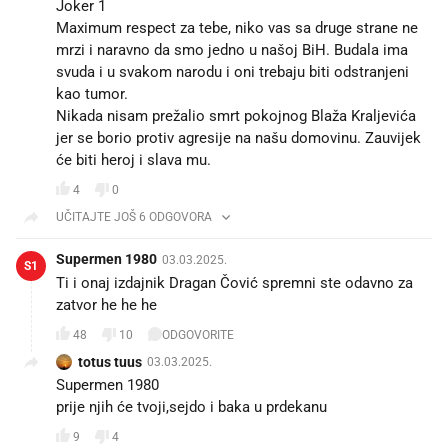
Joker 1
Maximum respect za tebe, niko vas sa druge strane ne
mrzi i naravno da smo jedno u našoj BiH. Budala ima
svuda i u svakom narodu i oni trebaju biti odstranjeni
kao tumor.
Nikada nisam prežalio smrt pokojnog Blaža Kraljevića
jer se borio protiv agresije na našu domovinu. Zauvijek
će biti heroj i slava mu.
4
0
UČITAJTE JOŠ 6 ODGOVORA
Supermen 1980
03.03.2025.
S1
Ti i onaj izdajnik Dragan Čović spremni ste odavno za
zatvor he he he
48
10
ODGOVORITE
totus tuus
03.03.2025.
Supermen 1980
prije njih će tvoji,sejdo i baka u prdekanu
9
4