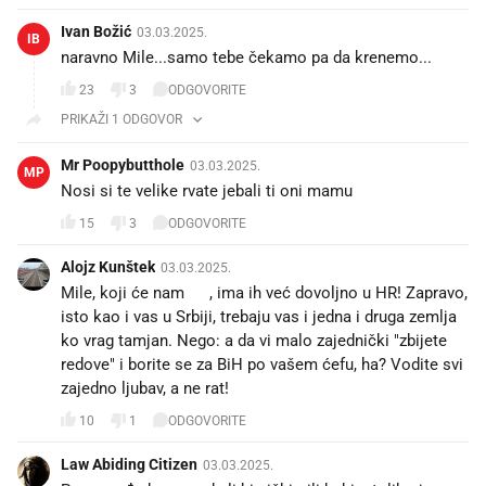
Ivan Božić
03.03.2025.
IB
naravno Mile...samo tebe čekamo pa da krenemo...
23
3
ODGOVORITE
PRIKAŽI 1 ODGOVOR
Mr Poopybutthole
03.03.2025.
MP
Nosi si te velike rvate jebali ti oni mamu
15
3
ODGOVORITE
Alojz Kunštek
03.03.2025.
Mile, koji će nam 🥒, ima ih već dovoljno u HR! Zapravo,
isto kao i vas u Srbiji, trebaju vas i jedna i druga zemlja
ko vrag tamjan. Nego: a da vi malo zajednički "zbijete
redove" i borite se za BiH po vašem ćefu, ha? Vodite svi
zajedno ljubav, a ne rat!
10
1
ODGOVORITE
Law Abiding Citizen
03.03.2025.