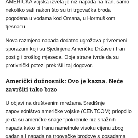
AMERIČKA vojska izvela je niz napada na Iran, samo
nekoliko sati nakon što su tri trgovačka broda
pogođena u vodama kod Omana, u Hormuškom
tjesnacu.
Nova razmjena napada dodatno ugrožava privremeni
sporazum koji su Sjedinjene Američke Države i Iran
postigli prošlog mjeseca. Obje strane tvrde da su
protivnički potezi prekršili taj dogovor.
Američki dužnosnik: Ovo je kazna. Neće
završiti tako brzo
U objavi na društvenim mrežama Središnje
zapovjedništvo američke vojske (CENTCOM) priopćilo
je da su američke snage "pokrenule niz snažnih
napada kako bi Iranu nametnule visoku cijenu zbog
gađanja i napada na trgovačke brodove s posadama