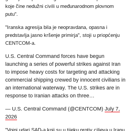
koje čine nedužni civili u međunarodnom plovnom
putu".
"Iranska agresija bila je neopravdana, opasna i
predstavlja jasno kršenje primirja", stoji u priopćenju
CENTCOM-a.
U.S. Central Command forces have begun
launching a series of powerful strikes against Iran
to impose heavy costs for targeting and attacking
commercial shipping crewed by innocent civilians in
an international waterway. The U.S. strikes are in
response to Iranian attacks on three…
— U.S. Central Command (@CENTCOM)
July 7,
2026
"Vojni udari SAD-a koji su u tijeku protiv ciljeva u Iranu