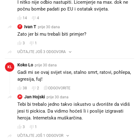
I nitko nije odbio nastupiti. Licemjerje na max. dok ne
počnu bombe padati po EU i ostatak svijeta.
14
4
Ivan T
prije 30 dana
IT
Zato jer bi mu trebali biti primjer?
3
1
UČITAJTE JOŠ 3 ODGOVORA
Koko Lo
prije 30 dana
KL
Gadi mi se ovaj svijet vise, stalno smrt, ratovi, pohlepa,
agresija, fuj!
38
2
ODGOVORITE
Jan Hojski
prije 30 dana
JH
Tebi bi trebalo jedno takvo iskustvo u dvorište da vidiš
jesi ti pickica. Da vidimo hoćeš li i poslije izigravati
heroja. Internetska muškarčina.
3
1
UČITAJTE JOŠ 1 ODGOVOR