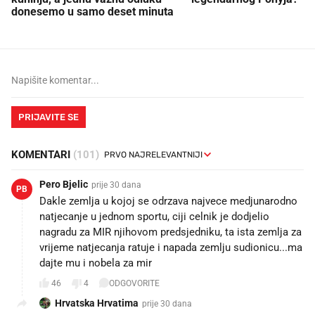
donesemo u samo deset minuta
PRIJAVITE SE
KOMENTARI
(101)
Pero Bjelic
prije 30 dana
PB
Dakle zemlja u kojoj se odrzava najvece medjunarodno
natjecanje u jednom sportu, ciji celnik je dodjelio
nagradu za MIR njihovom predsjedniku, ta ista zemlja za
vrijeme natjecanja ratuje i napada zemlju sudionicu...ma
dajte mu i nobela za mir
46
4
ODGOVORITE
Hrvatska Hrvatima
prije 30 dana