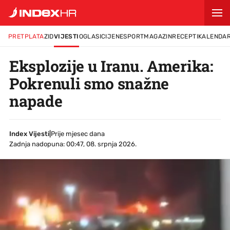
PRETPLATA
ZID
VIJESTI
OGLASI
CIJENE
SPORT
MAGAZIN
RECEPTI
KALENDA
Eksplozije u Iranu. Amerika:
Pokrenuli smo snažne
napade
Index Vijesti
|
Prije mjesec dana
Zadnja nadopuna: 00:47, 08. srpnja 2026.