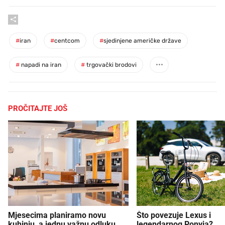
#
iran
#
centcom
#
sjedinjene američke države
#
napadi na iran
#
trgovački brodovi
PROČITAJTE JOŠ
Mjesecima planiramo novu
Što povezuje Lexus i
kuhinju, a jednu važnu odluku
legendarnog Ponyja?