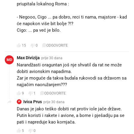
priupitala lokalnog Roma :
- Negooo, Cigo ... pa dobro, reci ti nama, majstore - kad
će napokon više bit bolje ?!?
Cigo: ... pa već je bilo.
😂
15
0
ODGOVORITE
Max Divizija
prije 30 dana
MD
Narandžasti oraguntan još nje shvatil da rat ne može
dobiti avionskim napadima.
Zar je moguće da takva budala rukovodi sa državom sa
najjačim naoružanjem???
9
1
ODGOVORITE
Ivica Prus
prije 30 dana
IP
Danas je jako teško dobiti rat protiv iole jače države.
Putin koristi i rakete i avione, a bome i pješadiju pa se
pati i napreduje kao kornjača.
5
0