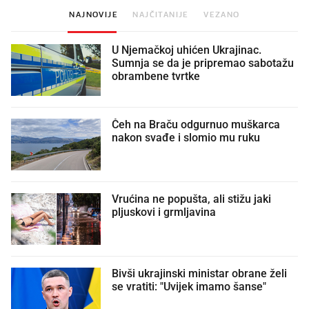
NAJNOVIJE
NAJČITANIJE
VEZANO
U Njemačkoj uhićen Ukrajinac.
Sumnja se da je pripremao sabotažu
obrambene tvrtke
Čeh na Braču odgurnuo muškarca
nakon svađe i slomio mu ruku
Vrućina ne popušta, ali stižu jaki
pljuskovi i grmljavina
Bivši ukrajinski ministar obrane želi
se vratiti: "Uvijek imamo šanse"