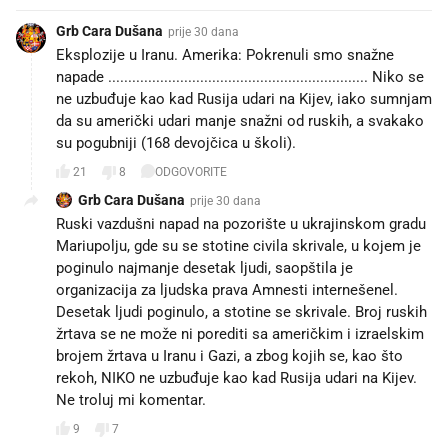
Grb Cara Dušana
prije 30 dana
Eksplozije u Iranu. Amerika: Pokrenuli smo snažne
napade ................................................................. Niko se
ne uzbuđuje kao kad Rusija udari na Kijev, iako sumnjam
da su američki udari manje snažni od ruskih, a svakako
su pogubniji (168 devojčica u školi).
21
8
ODGOVORITE
Grb Cara Dušana
prije 30 dana
Ruski vazdušni napad na pozorište u ukrajinskom gradu
Mariupolju, gde su se stotine civila skrivale, u kojem je
poginulo najmanje desetak ljudi, saopštila je
organizacija za ljudska prava Amnesti internešenel.
Desetak ljudi poginulo, a stotine se skrivale. Broj ruskih
žrtava se ne može ni porediti sa američkim i izraelskim
brojem žrtava u Iranu i Gazi, a zbog kojih se, kao što
rekoh, NIKO ne uzbuđuje kao kad Rusija udari na Kijev.
Ne troluj mi komentar.
9
7