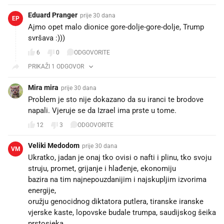
Eduard Pranger
prije 30 dana
EP
Ajmo opet malo dionice gore-dolje-gore-dolje, Trump
svršava :)))
6
0
ODGOVORITE
PRIKAŽI 1 ODGOVOR
Mira mira
prije 30 dana
Problem je sto nije dokazano da su iranci te brodove
napali. Vjeruje se da Izrael ima prste u tome.
12
3
ODGOVORITE
Veliki Medodom
prije 30 dana
VM
Ukratko, jadan je onaj tko ovisi o nafti i plinu, tko svoju
struju, promet, grijanje i hlađenje, ekonomiju
bazira na tim najnepouzdanijim i najskupljim izvorima
energije,
oružju genocidnog diktatora putlera, tiranske iranske
vjerske kaste, lopovske budale trumpa, saudijskog šeika
prstosjeka.