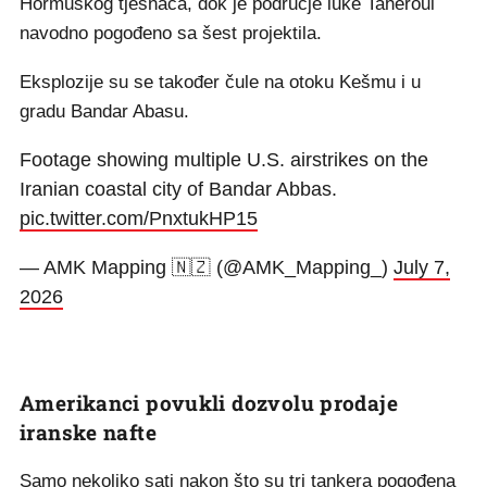
Hormuškog tjesnaca, dok je područje luke Taheroui
navodno pogođeno sa šest projektila.
Eksplozije su se također čule na otoku Kešmu i u
gradu Bandar Abasu.
Footage showing multiple U.S. airstrikes on the
Iranian coastal city of Bandar Abbas.
pic.twitter.com/PnxtukHP15
— AMK Mapping 🇳🇿 (@AMK_Mapping_)
July 7,
2026
Amerikanci povukli dozvolu prodaje
iranske nafte
Samo nekoliko sati nakon što su tri tankera pogođena