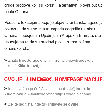
druge brodove koji su koristili alternativni plovni put uz
obalu Omana.
Podaci o lokacijama koje je objavila britanska agencija
pokazuju da su se sva tri napada dogodila uz obalu
Omana ili susjednih Ujedinjenih Arapskih Emirata, što
upućuje na to da su brodovi plovili rutom bližom
omanskoj obali.
Znate li nešto više o temi ili želite prijaviti grešku u
tekstu? Kliknite
ovdje
.
Imate važnu priču? Javite se na
desk@index.hr
ili
klikom
ovdje
. Atraktivne fotografije i videe plaćamo.
Želite raditi na Indexu? Prijavite se
ovdje
.