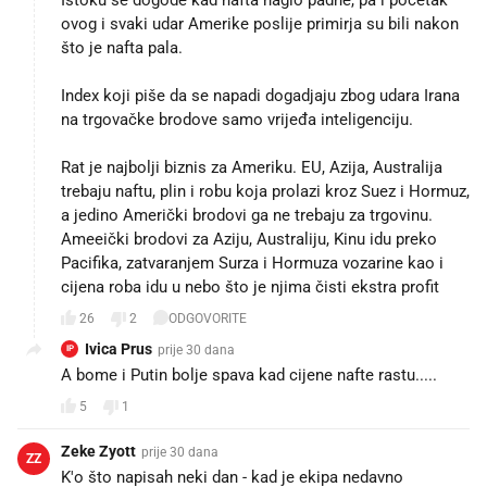
ovog i svaki udar Amerike poslije primirja su bili nakon
što je nafta pala.
Index koji piše da se napadi dogadjaju zbog udara Irana
na trgovačke brodove samo vrijeđa inteligenciju.
Rat je najbolji biznis za Ameriku. EU, Azija, Australija
trebaju naftu, plin i robu koja prolazi kroz Suez i Hormuz,
a jedino Američki brodovi ga ne trebaju za trgovinu.
Ameeički brodovi za Aziju, Australiju, Kinu idu preko
Pacifika, zatvaranjem Surza i Hormuza vozarine kao i
cijena roba idu u nebo što je njima čisti ekstra profit
26
2
ODGOVORITE
Ivica Prus
prije 30 dana
IP
A bome i Putin bolje spava kad cijene nafte rastu.....
5
1
Zeke Zyott
prije 30 dana
ZZ
K'o što napisah neki dan - kad je ekipa nedavno