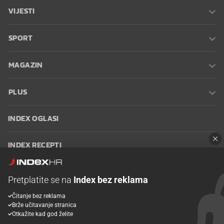
VIJESTI
SPORT
MAGAZIN
PLUS
INDEX OGLASI
INDEX RECEPTI
INFO
Pretplatite se na
Index bez reklama
Čitanje bez reklama
Oglašavanje
Zaposli se na Indexu
Kontakt
Impressum
Uvjeti
Brže učitavanje stranica
korištenja
Postavke kolačića
Otkažite kad god želite