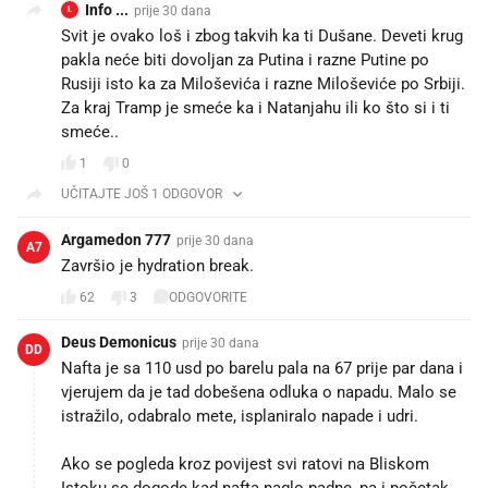
Info ...
prije 30 dana
I.
Svit je ovako loš i zbog takvih ka ti Dušane. Deveti krug
pakla neće biti dovoljan za Putina i razne Putine po
Rusiji isto ka za Miloševića i razne Miloševiće po Srbiji.
Za kraj Tramp je smeće ka i Natanjahu ili ko što si i ti
smeće..
1
0
UČITAJTE JOŠ 1 ODGOVOR
Argamedon 777
prije 30 dana
A7
Završio je hydration break.
62
3
ODGOVORITE
Deus Demonicus
prije 30 dana
DD
Nafta je sa 110 usd po barelu pala na 67 prije par dana i
vjerujem da je tad dobešena odluka o napadu. Malo se
istražilo, odabralo mete, isplaniralo napade i udri.
Ako se pogleda kroz povijest svi ratovi na Bliskom
Istoku se dogode kad nafta naglo padne, pa i početak