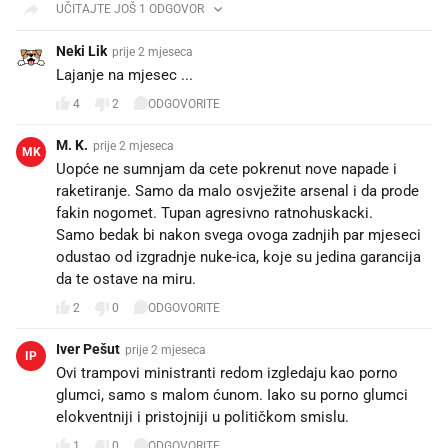
UČITAJTE JOŠ 1 ODGOVOR
Neki Lik
prije 2 mjeseca
Lajanje na mjesec ...
4
2
ODGOVORITE
M. K.
prije 2 mjeseca
MK
Uopće ne sumnjam da cete pokrenut nove napade i
raketiranje. Samo da malo osvježite arsenal i da prode
fakin nogomet. Tupan agresivno ratnohuskacki.
Samo bedak bi nakon svega ovoga zadnjih par mjeseci
odustao od izgradnje nuke-ica, koje su jedina garancija
da te ostave na miru.
2
0
ODGOVORITE
Iver Pešut
prije 2 mjeseca
IP
Ovi trampovi ministranti redom izgledaju kao porno
glumci, samo s malom ćunom. Iako su porno glumci
elokventniji i pristojniji u političkom smislu.
1
0
ODGOVORITE