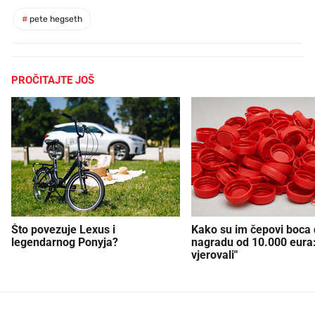
#
pete hegseth
PROČITAJTE JOŠ
Što povezuje Lexus i
Kako su im čepovi boca d
legendarnog Ponyja?
nagradu od 10.000 eura
vjerovali"