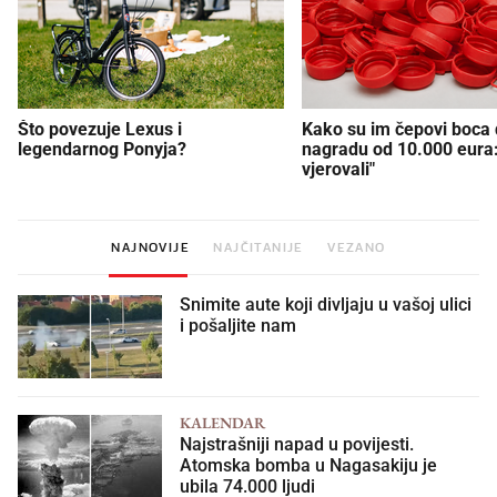
Što povezuje Lexus i
Kako su im čepovi boca d
legendarnog Ponyja?
nagradu od 10.000 eura
vjerovali"
NAJNOVIJE
NAJČITANIJE
VEZANO
Snimite aute koji divljaju u vašoj ulici
i pošaljite nam
KALENDAR
Najstrašniji napad u povijesti.
Atomska bomba u Nagasakiju je
ubila 74.000 ljudi