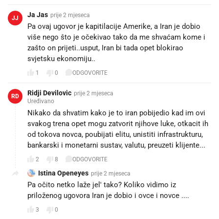
Ja Jas
prije 2 mjeseca
JJ
Pa ovaj ugovor je kapitilacije Amerike, a Iran je dobio
više nego ŝto je očekivao tako da me shvaćam kome i
zašto on prijeti..usput, Iran bi tada opet blokirao
svjetsku ekonomiju..
1
0
ODGOVORITE
Ridji Devilovic
prije 2 mjeseca
RD
Uređivano
Nikako da shvatim kako je to iran pobijedio kad im ovi
svakog trena opet mogu zatvorit njihove luke, otkacit ih
od tokova novca, poubijati elitu, unistiti infrastrukturu,
bankarski i monetarni sustav, valutu, preuzeti klijente...
2
8
ODGOVORITE
Istina Openeyes
prije 2 mjeseca
Pa očito netko laže jel' tako? Koliko vidimo iz
priloženog ugovora Iran je dobio i ovce i novce ....
3
0