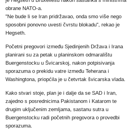
je Hegseth u Bruxellesu nakon sastanka s ministrima
obrane NATO-a.
"Ne bude li se Iran pridržavao, onda smo više nego
sposobni ponovno uvesti čvrstu blokadu", rekao je
Hegseth.
Početni pregovori između Sjedinjenih Država i Irana
planirani su za petak u planinskom odmaralištu
Buergenstocku u Švicarskoj, nakon potpisivanja
sporazuma o prekidu vatre između Teherana i
Washingtona, priopćila je u četvrtak švicarska vlada.
Kako stvari stoje, plan je i dalje da se SAD i Iran,
zajedno s posrednicima Pakistanom i Katarom te
drugim uključenim zemljama, sastanu sutra u
Buergenstocku radi početnih pregovora o provedbi
sporazuma.