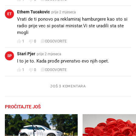
Ethem Tucakovic
prije 2 mjeseca
ET
Vrati de ti ponovo pa reklamiraj hamburgere kao sto si
radio prije vec si postai ministar.Vi ste uradili sta ste
mogli
1
0
ODGOVORITE
Stari Pjer
prije 2 mjeseca
SP
I to je to. Kada prođe prvenstvo evo njih opet.
1
0
ODGOVORITE
JOŠ 3 KOMENTARA
PROČITAJTE JOŠ