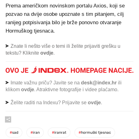
Prema američkom novinskom portalu Axios, koji se
pozvao na dvije osobe upoznate s tim pitanjem, cilj
ranijeg potpisivanja bilo je brže ponovno otvaranje
Hormuškog tjesnaca.
Znate li nešto više o temi ili želite prijaviti grešku u
tekstu? Kliknite
ovdje
.
Imate važnu priču? Javite se na
desk@index.hr
ili
klikom
ovdje
. Atraktivne fotografije i videe plaćamo.
Želite raditi na Indexu? Prijavite se
ovdje
.
#
sad
#
iran
#
iranrat
#
hormuški tjesnac