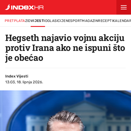
PRETPLATA
ZID
VIJESTI
OGLASI
CIJENE
SPORT
MAGAZIN
RECEPTI
KALENDA
Hegseth najavio vojnu akciju
protiv Irana ako ne ispuni što
je obećao
Index Vijesti
13:03, 18. lipnja 2026.