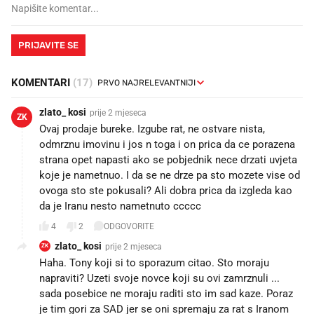
PRIJAVITE SE
KOMENTARI
(17)
zlato_ kosi
prije 2 mjeseca
ZK
Ovaj prodaje bureke. Izgube rat, ne ostvare nista,
odmrznu imovinu i jos n toga i on prica da ce porazena
strana opet napasti ako se pobjednik nece drzati uvjeta
koje je nametnuo. I da se ne drze pa sto mozete vise od
ovoga sto ste pokusali? Ali dobra prica da izgleda kao
da je Iranu nesto nametnuto ccccc
4
2
ODGOVORITE
zlato_ kosi
prije 2 mjeseca
ZK
Haha. Tony koji si to sporazum citao. Sto moraju
napraviti? Uzeti svoje novce koji su ovi zamrznuli ...
sada posebice ne moraju raditi sto im sad kaze. Poraz
je tim gori za SAD jer se oni spremaju za rat s Iranom