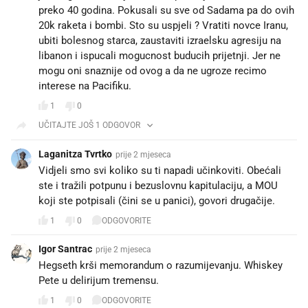
preko 40 godina. Pokusali su sve od Sadama pa do ovih
20k raketa i bombi. Sto su uspjeli ? Vratiti novce Iranu,
ubiti bolesnog starca, zaustaviti izraelsku agresiju na
libanon i ispucali mogucnost buducih prijetnji. Jer ne
mogu oni snaznije od ovog a da ne ugroze recimo
interese na Pacifiku.
1
0
UČITAJTE JOŠ 1 ODGOVOR
Laganitza Tvrtko
prije 2 mjeseca
Vidjeli smo svi koliko su ti napadi učinkoviti. Obećali
ste i tražili potpunu i bezuslovnu kapitulaciju, a MOU
koji ste potpisali (čini se u panici), govori drugačije.
1
0
ODGOVORITE
Igor Santrac
prije 2 mjeseca
Hegseth krši memorandum o razumijevanju. Whiskey
Pete u delirijum tremensu.
1
0
ODGOVORITE