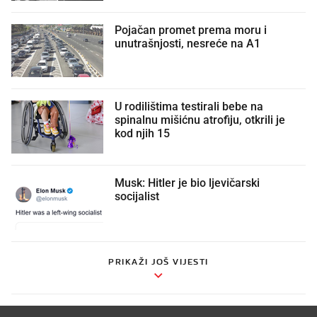
Pojačan promet prema moru i
unutrašnjosti, nesreće na A1
U rodilištima testirali bebe na
spinalnu mišićnu atrofiju, otkrili je
kod njih 15
Musk: Hitler je bio ljevičarski
socijalist
PRIKAŽI JOŠ VIJESTI