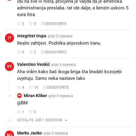
idu na sve ili ništa, procjena je valjda da je američka
administracija preslaba. rat ide dalje, a benzin uskoro 5
eura litra
5
0
ODGOVORITE
integritet trupa
prije 3 mjeseca
IT
Realni zahtjevi. Podrška arijevskom Iranu.
9
2
ODGOVORITE
Valentino Venkić
prije 3 mjeseca
VV
Aha vidim kako baš ikoga briga šta bradati kozojebi
uvjetuju. Samo neka nastave tako
4
16
ODGOVORITE
Miran Kliker
prije 3 mjeseca
MK
@BM 😂😂
1
0
UČITAJTE JOŠ 1 ODGOVOR
Marko Janko
prije 3 mjeseca
MJ