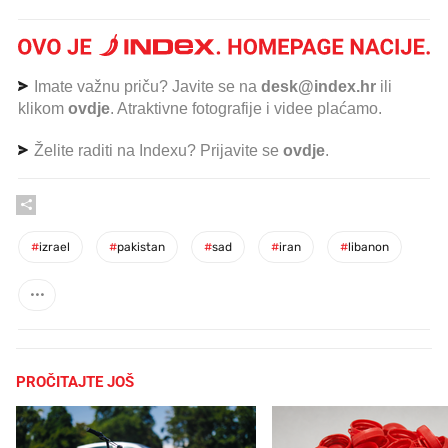
Imate važnu priču? Javite se na
desk@index.hr
ili
klikom
ovdje
. Atraktivne fotografije i videe plaćamo.
Želite raditi na Indexu? Prijavite se
ovdje
.
#
izrael
#
pakistan
#
sad
#
iran
#
libanon
PROČITAJTE JOŠ