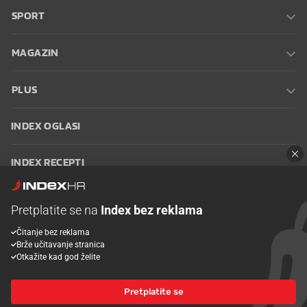
SPORT
MAGAZIN
PLUS
INDEX OGLASI
INDEX RECEPTI
INFO
Pretplatite se na
Index bez reklama
Čitanje bez reklama
Oglašavanje
Zaposli se na Indexu
Kontakt
Impressum
Uvjeti
Brže učitavanje stranica
korištenja
Postavke kolačića
Otkažite kad god želite
Pretplatite se
© 2026 Index