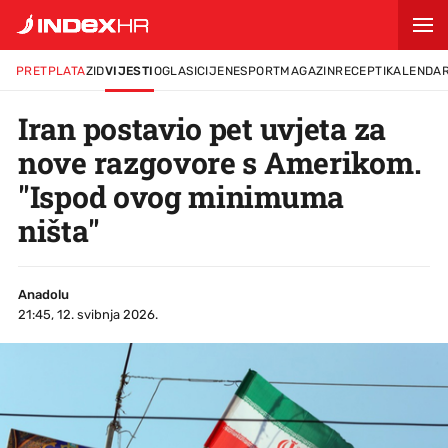
PRETPLATA
ZID
VIJESTI
OGLASI
CIJENE
SPORT
MAGAZIN
RECEPTI
KALENDA
Iran postavio pet uvjeta za
nove razgovore s Amerikom.
"Ispod ovog minimuma
ništa"
Anadolu
21:45, 12. svibnja 2026.