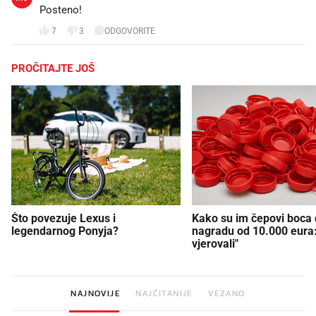
Posteno!
7
3
ODGOVORITE
PROČITAJTE JOŠ
Što povezuje Lexus i
Kako su im čepovi boca d
legendarnog Ponyja?
nagradu od 10.000 eura
vjerovali"
NAJNOVIJE
NAJČITANIJE
VEZANO