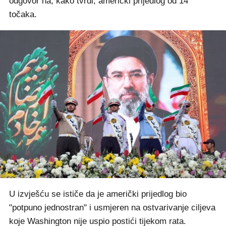
odgovor na, kako tvrdi, američki prijedlog od 14
točaka.
U izvješću se ističe da je američki prijedlog bio
"potpuno jednostran" i usmjeren na ostvarivanje ciljeva
koje Washington nije uspio postići tijekom rata.