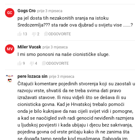
Gogs Cro
prije 3 mjeseca
GC
pa jel dosta tih nezakonitih sranja na istoku
Sredozemlja??? sta rade ova djubrad u svijetu vise ......?
13
2
ODGOVORITE
Miler Vucak
prije 3 mjeseca
MV
I mi smo ponosni na naše cionističke sluge.
9
4
ODGOVORITE
pere lozaca sin
prije 3 mjeseca
Čitajući komentare pojedinih stvorenja koji su zaostali u
razvoju vrste, shvatiš da ne treba svima dati pravo
izražavati stavove. Ili nisu vidjeli što se dešava ili su
cionisticka govna. Kad je Hrvatskoj trebalo pomoći
onda je bilo kuknjave da nas cijeli svijet vidi i pomogne,
a kad se naočigled svih radi genocid neviđenih razmjera
u ljudskoj povijesti i kada ubijaju i djecu bez sakrivanja,
pojedina govna od vrste pričaju kako ih ne zanima šta
se događa tamo negdje kod muslimana. Dabogda im