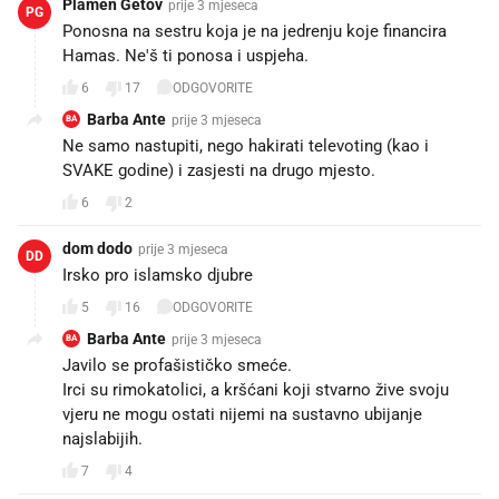
Plamen Getov
prije 3 mjeseca
PG
Ponosna na sestru koja je na jedrenju koje financira
Hamas. Ne'š ti ponosa i uspjeha.
6
17
ODGOVORITE
Barba Ante
prije 3 mjeseca
BA
Ne samo nastupiti, nego hakirati televoting (kao i
SVAKE godine) i zasjesti na drugo mjesto.
6
2
dom dodo
prije 3 mjeseca
DD
Irsko pro islamsko djubre
5
16
ODGOVORITE
Barba Ante
prije 3 mjeseca
BA
Javilo se profašističko smeće.
Irci su rimokatolici, a kršćani koji stvarno žive svoju
vjeru ne mogu ostati nijemi na sustavno ubijanje
najslabijih.
7
4