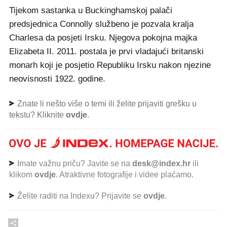
Tijekom sastanka u Buckinghamskoj palači
predsjednica Connolly službeno je pozvala kralja
Charlesa da posjeti Irsku. Njegova pokojna majka
Elizabeta II. 2011. postala je prvi vladajući britanski
monarh koji je posjetio Republiku Irsku nakon njezine
neovisnosti 1922. godine.
Znate li nešto više o temi ili želite prijaviti grešku u
tekstu? Kliknite
ovdje
.
Imate važnu priču? Javite se na
desk@index.hr
ili
klikom
ovdje
. Atraktivne fotografije i videe plaćamo.
Želite raditi na Indexu? Prijavite se
ovdje
.