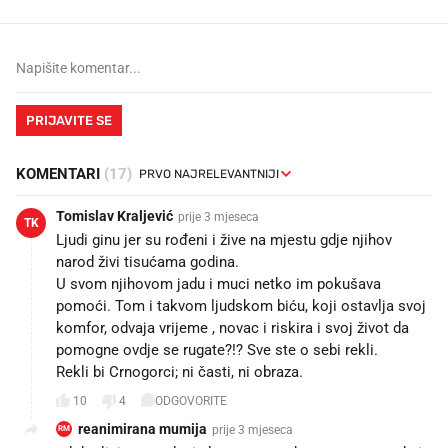
PRIJAVITE SE
KOMENTARI
(17)
Tomislav Kraljević
prije 3 mjeseca
TK
Ljudi ginu jer su rođeni i žive na mjestu gdje njihov
narod živi tisućama godina.
U svom njihovom jadu i muci netko im pokušava
pomoći. Tom i takvom ljudskom biću, koji ostavlja svoj
komfor, odvaja vrijeme , novac i riskira i svoj život da
pomogne ovdje se rugate?!? Sve ste o sebi rekli.
Rekli bi Crnogorci; ni časti, ni obraza.
10
4
ODGOVORITE
reanimirana mumija
prije 3 mjeseca
RM