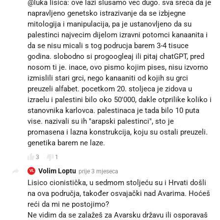
@luka lisica: ove lazi slusamo vec dugo. sva sreca da je
napravljeno genetsko istrazivanje da se izbjegne
mitologija i manipulacija, pa je ustanovljeno da su
palestinci najvecim dijelom izravni potomci kanaanita i
da se nisu micali s tog podrucja barem 3-4 tisuce
godina. slobodno si progoogleaj ili pitaj chatGPT, pred
nosom ti je. inace, ovo pismo kojim pises, nisu izvorno
izmislili stari grci, nego kanaaniti od kojih su grci
preuzeli alfabet. pocetkom 20. stoljeca je zidova u
izraelu i palestini bilo oko 50'000, dakle otprilike koliko i
stanovnika karlovca. palestinaca je tada bilo 10 puta
vise. nazivali su ih "arapski palestinci", sto je
promasena i lazna konstrukcija, koju su ostali preuzeli.
genetika barem ne laze.
3
1
Volim Loptu
prije 3 mjeseca
VL
Lisico cionistička, u sedmom stoljeću su i Hrvati došli
na ova područja, također osvajački nad Avarima. Hoćeš
reći da mi ne postojimo?
Ne vidim da se zalažeš za Avarsku državu ili osporavaš