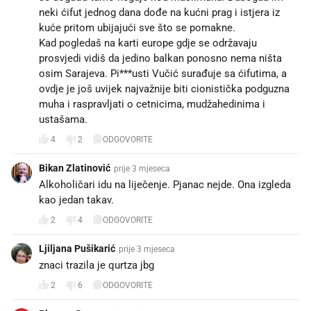
neki ćifut jednog dana dođe na kućni prag i istjera iz
kuće pritom ubijajući sve što se pomakne.
Kad pogledaš na karti europe gdje se održavaju
prosvjedi vidiš da jedino balkan ponosno nema ništa
osim Sarajeva. Pi***usti Vučić surađuje sa ćifutima, a
ovdje je još uvijek najvažnije biti cionistička podguzna
muha i raspravljati o cetnicima, mudžahedinima i
ustašama.
4
2
ODGOVORITE
Bikan Zlatinović
prije 3 mjeseca
Alkoholičari idu na liječenje. Pjanac nejde. Ona izgleda
kao jedan takav.
2
4
ODGOVORITE
Ljiljana Pušikarić
prije 3 mjeseca
znaci trazila je qurtza jbg
2
6
ODGOVORITE