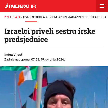
PRETPLATA
ZID
VIJESTI
OGLASI
CIJENE
SPORT
MAGAZIN
RECEPTI
KALENDA
Izraelci priveli sestru irske
predsjednice
Index Vijesti
Zadnja nadopuna: 07:58, 19. svibnja 2026.