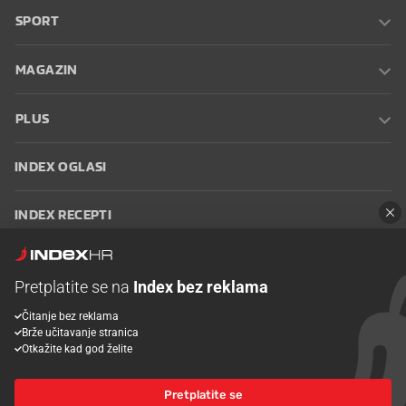
SPORT
MAGAZIN
PLUS
INDEX OGLASI
INDEX RECEPTI
INFO
Pretplatite se na
Index bez reklama
Oglašavanje
Zaposli se na Indexu
Kontakt
Impressum
Uvjeti
Čitanje bez reklama
korištenja
Postavke kolačića
Brže učitavanje stranica
Otkažite kad god želite
Pretplatite se
© 2026 Index