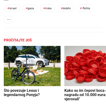
#
izrael
#
gaza
#
irska
#
dublin
#
flotila
PROČITAJTE JOŠ
Što povezuje Lexus i
Kako su im čepovi boca d
legendarnog Ponyja?
nagradu od 10.000 eura
vjerovali"