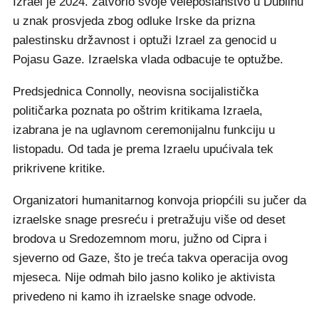
Izrael je 2024. zatvorio svoje veleposlanstvo u Dublinu
u znak prosvjeda zbog odluke Irske da prizna
palestinsku državnost i optuži Izrael za genocid u
Pojasu Gaze. Izraelska vlada odbacuje te optužbe.
Predsjednica Connolly, neovisna socijalistička
političarka poznata po oštrim kritikama Izraela,
izabrana je na uglavnom ceremonijalnu funkciju u
listopadu. Od tada je prema Izraelu upućivala tek
prikrivene kritike.
Organizatori humanitarnog konvoja priopćili su jučer da
izraelske snage presreću i pretražuju više od deset
brodova u Sredozemnom moru, južno od Cipra i
sjeverno od Gaze, što je treća takva operacija ovog
mjeseca. Nije odmah bilo jasno koliko je aktivista
privedeno ni kamo ih izraelske snage odvode.