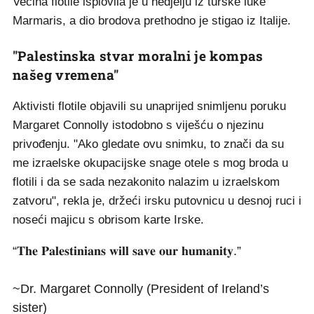
Većina flotile isplovila je u nedjelju iz turske luke
Marmaris, a dio brodova prethodno je stigao iz Italije.
"Palestinska stvar moralni je kompas
našeg vremena"
Aktivisti flotile objavili su unaprijed snimljenu poruku
Margaret Connolly istodobno s viješću o njezinu
privođenju. "Ako gledate ovu snimku, to znači da su
me izraelske okupacijske snage otele s mog broda u
flotili i da se sada nezakonito nalazim u izraelskom
zatvoru", rekla je, držeći irsku putovnicu u desnoj ruci i
noseći majicu s obrisom karte Irske.
“𝐓𝐡𝐞 𝐏𝐚𝐥𝐞𝐬𝐭𝐢𝐧𝐢𝐚𝐧𝐬 𝐰𝐢𝐥𝐥 𝐬𝐚𝐯𝐞 𝐨𝐮𝐫 𝐡𝐮𝐦𝐚𝐧𝐢𝐭𝐲.”
~Dr. Margaret Connolly (President of Ireland’s
sister)