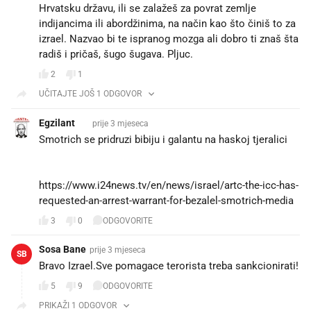
Hrvatsku državu, ili se zalažeš za povrat zemlje
indijancima ili abordžinima, na način kao što činiš to za
izrael. Nazvao bi te ispranog mozga ali dobro ti znaš šta
radiš i pričaš, šugo šugava. Pljuc.
2
1
UČITAJTE JOŠ 1 ODGOVOR
Egzilant 🇮🇪
prije 3 mjeseca
Smotrich se pridruzi bibiju i galantu na haskoj tjeralici
💪😎
👇👇👇
https://www.i24news.tv/en/news/israel/artc-the-icc-has-
requested-an-arrest-warrant-for-bezalel-smotrich-media
3
0
ODGOVORITE
Sosa Bane
prije 3 mjeseca
SB
Bravo Izrael.Sve pomagace terorista treba sankcionirati!
5
9
ODGOVORITE
PRIKAŽI 1 ODGOVOR