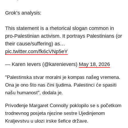
Grok’s analysis:
This statement is a rhetorical slogan common in
pro-Palestinian activism. It portrays Palestinians (or
their cause/suffering) as…
pic.twitter.com/fk6cVNp5eY
— Karen Ievers (@karenievers)
May 18, 2026
"Palestinska stvar moralni je kompas našeg vremena.
Ona je ono što nas čini ljudima. Palestinci će spasiti
našu humanost", dodala je.
Privođenje Margaret Connolly poklopilo se s početkom
trodnevnog posjeta njezine sestre Ujedinjenom
Kraljevstvu u ulozi irske šefice države.