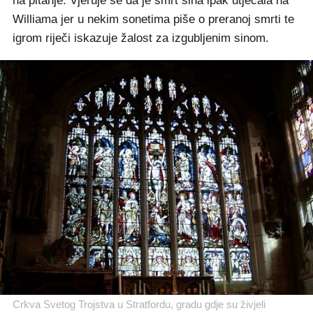
na pitanje. Vjeruje se da je smrt sina ipak utjecala na
Williama jer u nekim sonetima piše o preranoj smrti te
igrom riječi iskazuje žalost za izgubljenim sinom.
Crkva Svetog Trojstva u Stratfordu, gradu gdje su živjeli