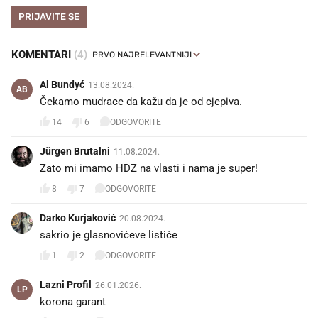
PRIJAVITE SE
KOMENTARI
(4)
Al Bundyć
13.08.2024.
AB
Čekamo mudrace da kažu da je od cjepiva.
14
6
ODGOVORITE
Jürgen Brutalni
11.08.2024.
Zato mi imamo HDZ na vlasti i nama je super!
8
7
ODGOVORITE
Darko Kurjaković
20.08.2024.
sakrio je glasnovićeve listiće
1
2
ODGOVORITE
Lazni Profil
26.01.2026.
LP
korona garant