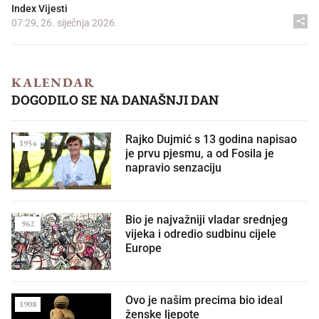
Index Vijesti
07:29, 26. siječnja 2026.
KALENDAR
DOGODILO SE NA DANAŠNJI DAN
Rajko Dujmić s 13 godina napisao
1954
je prvu pjesmu, a od Fosila je
napravio senzaciju
Bio je najvažniji vladar srednjeg
962
vijeka i odredio sudbinu cijele
Europe
Ovo je našim precima bio ideal
1908
ženske ljepote