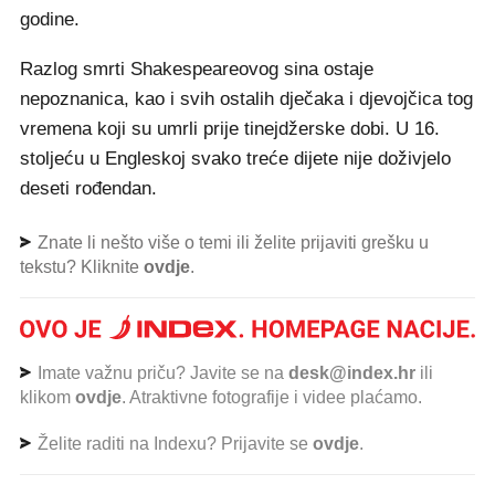
godine.
Razlog smrti Shakespeareovog sina ostaje
nepoznanica, kao i svih ostalih dječaka i djevojčica tog
vremena koji su umrli prije tinejdžerske dobi. U 16.
stoljeću u Engleskoj svako treće dijete nije doživjelo
deseti rođendan.
Znate li nešto više o temi ili želite prijaviti grešku u
tekstu? Kliknite
ovdje
.
Imate važnu priču? Javite se na
desk@index.hr
ili
klikom
ovdje
. Atraktivne fotografije i videe plaćamo.
Želite raditi na Indexu? Prijavite se
ovdje
.