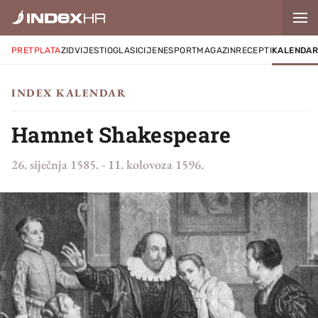
PRETPLATA
ZID
VIJESTI
OGLASI
CIJENE
SPORT
MAGAZIN
RECEPTI
KALENDA
INDEX KALENDAR
Hamnet Shakespeare
26. siječnja 1585.
-
11. kolovoza 1596.