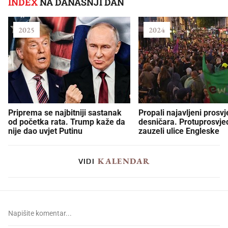
INDEX
NA DANAŠNJI DAN
2025
2024
Priprema se najbitniji sastanak
Propali najavljeni prosvj
od početka rata. Trump kaže da
desničara. Protuprosvje
nije dao uvjet Putinu
zauzeli ulice Engleske
KALENDAR
VIDI