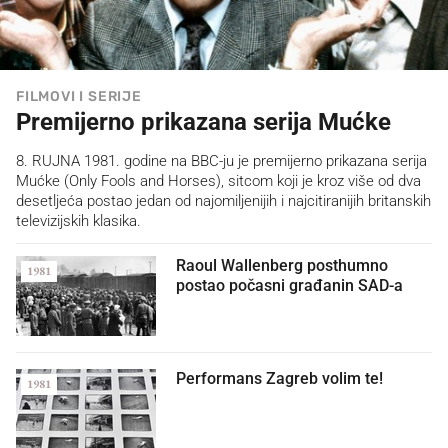
FILMOVI I SERIJE
Premijerno prikazana serija Mućke
8. RUJNA 1981. godine na BBC-ju je premijerno prikazana serija
Mućke (Only Fools and Horses), sitcom koji je kroz više od dva
desetljeća postao jedan od najomiljenijih i najcitiranijih britanskih
televizijskih klasika.
Raoul Wallenberg posthumno
1981
postao počasni građanin SAD-a
Performans Zagreb volim te!
1981