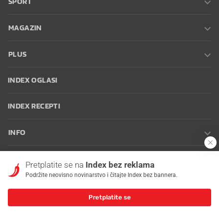
SPORT
MAGAZIN
PLUS
INDEX OGLASI
INDEX RECEPTI
INFO
Oglašavanje
Zaposli se na Indexu
Kontakt
Impressum
Uvjeti
Pretplatite se na
Index bez reklama
korištenja
Postavke kolačića
Podržite neovisno novinarstvo i čitajte Index bez bannera.
Pretplatite se
© 2026 Index