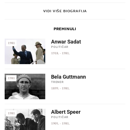
VIDI VIŠE BIOGRAFIJA
PREMINULI
Anwar Sadat
1981
POLITIČAR
1918.
-
1981.
Bela Guttmann
1981
TRENER
1899.
-
1981.
Albert Speer
1981
POLITIČAR
1905.
-
1981.