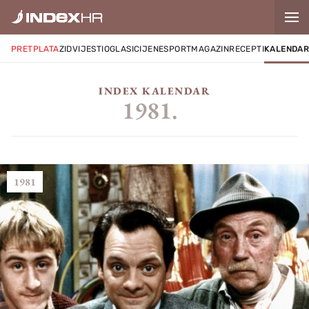
PRETPLATA
ZID
VIJESTI
OGLASI
CIJENE
SPORT
MAGAZIN
RECEPTI
KALENDA
INDEX KALENDAR
1981.
1981