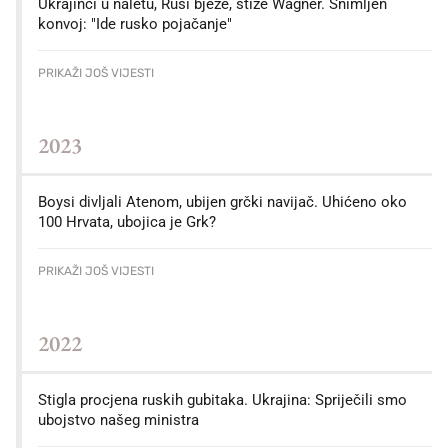
Ukrajinci u naletu, Rusi bježe, stiže Wagner. Snimljen
konvoj: "Ide rusko pojačanje"
PRIKAŽI JOŠ VIJESTI
2023
Boysi divljali Atenom, ubijen grčki navijač. Uhićeno oko
100 Hrvata, ubojica je Grk?
PRIKAŽI JOŠ VIJESTI
2022
Stigla procjena ruskih gubitaka. Ukrajina: Spriječili smo
ubojstvo našeg ministra