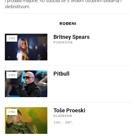
i prodala milijune, no suočila se s teškim osobnim bitkama i
skrbništvom.
ROĐENI
Britney Spears
1981
PJEVAČICA
Pitbull
1981
Toše Proeski
1981
GLAZBENIK
1981.
-
2007.