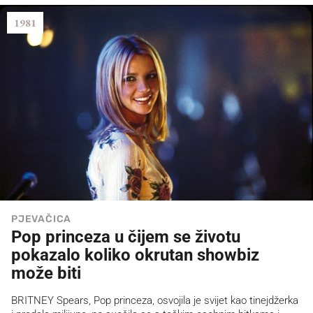
1981
PJEVAČICA
Pop princeza u čijem se životu
pokazalo koliko okrutan showbiz
može biti
BRITNEY Spears, Pop princeza, osvojila je svijet kao tinejdžerka