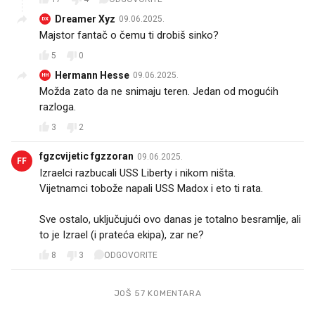
Dreamer Xyz
09.06.2025.
DX
Majstor fantač o čemu ti drobiš sinko?
5
0
Hermann Hesse
09.06.2025.
HH
Možda zato da ne snimaju teren. Jedan od mogućih
razloga.
3
2
fgzcvijetic fgzzoran
09.06.2025.
FF
Izraelci razbucali USS Liberty i nikom ništa.
Vijetnamci tobože napali USS Madox i eto ti rata.
Sve ostalo, uključujući ovo danas je totalno besramlje, ali
to je Izrael (i prateća ekipa), zar ne?
8
3
ODGOVORITE
JOŠ 57 KOMENTARA