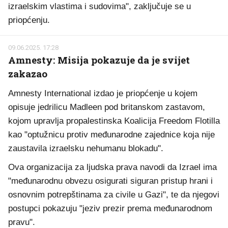
izraelskim vlastima i sudovima", zaključuje se u
priopćenju.
09.06.2025. 17:28
Amnesty: Misija pokazuje da je svijet
zakazao
Amnesty International izdao je priopćenje u kojem
opisuje jedrilicu Madleen pod britanskom zastavom,
kojom upravlja propalestinska Koalicija Freedom Flotilla
kao "optužnicu protiv međunarodne zajednice koja nije
zaustavila izraelsku nehumanu blokadu".
Ova organizacija za ljudska prava navodi da Izrael ima
"međunarodnu obvezu osigurati siguran pristup hrani i
osnovnim potrepštinama za civile u Gazi", te da njegovi
postupci pokazuju "jeziv prezir prema međunarodnom
pravu".