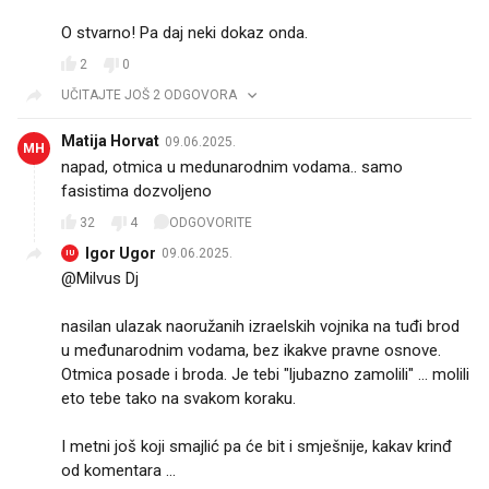
O stvarno! Pa daj neki dokaz onda.
2
0
UČITAJTE JOŠ 2 ODGOVORA
Matija Horvat
09.06.2025.
MH
napad, otmica u medunarodnim vodama.. samo
fasistima dozvoljeno
32
4
ODGOVORITE
Igor Ugor
09.06.2025.
IU
@Milvus Dj
nasilan ulazak naoružanih izraelskih vojnika na tuđi brod
u međunarodnim vodama, bez ikakve pravne osnove.
Otmica posade i broda. Je tebi "ljubazno zamolili" ... molili
eto tebe tako na svakom koraku.
I metni još koji smajlić pa će bit i smješnije, kakav krinđ
od komentara ...