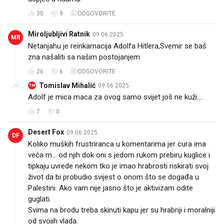
30
9
ODGOVORITE
Miroljubljivi Ratnik
09.06.2025.
MR
Netanjahu je reinkarnacija Adolfa Hitlera,Svemir se baš
zna našaliti sa našim postojanjem
26
6
ODGOVORITE
Tomislav Mihalić
09.06.2025.
TM
Adolf je mica maca za ovog samo svijet još ne kuži....
7
0
Desert Fox
09.06.2025.
DF
Koliko muških frustriranca u komentarima jer cura ima
veća m... od njih dok oni s jedom rukom prebiru kuglice i
tipkaju uvrede nekom tko je imao hrabrosti riskirati svoj
život da bi probudio svijest o onom što se događa u
Palestini. Ako vam nije jasno što je aktivizam odite
guglati.
Svima na brodu treba skinuti kapu jer su hrabriji i moralniji
od svojih vlada.