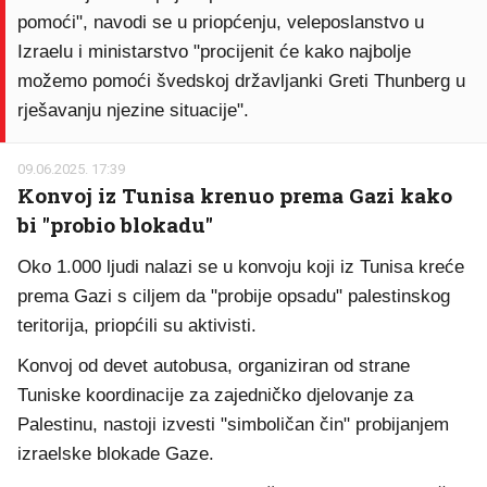
pomoći", navodi se u priopćenju, veleposlanstvo u
Izraelu i ministarstvo "procijenit će kako najbolje
možemo pomoći švedskoj državljanki Greti Thunberg u
rješavanju njezine situacije".
09.06.2025. 17:39
Konvoj iz Tunisa krenuo prema Gazi kako
bi "probio blokadu"
Oko 1.000 ljudi nalazi se u konvoju koji iz Tunisa kreće
prema Gazi s ciljem da "probije opsadu" palestinskog
teritorija, priopćili su aktivisti.
Konvoj od devet autobusa, organiziran od strane
Tuniske koordinacije za zajedničko djelovanje za
Palestinu, nastoji izvesti "simboličan čin" probijanjem
izraelske blokade Gaze.