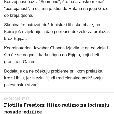
Konvoj nosi naziv "Soumond", što na arapskom znači
"postojanost", a cilj mu je stići do Rafaha na jugu Gaze
do kraja tjedna.
Skupina će putovati duž tuniske i libijske obale, no
Kairo još uvijek nije izdao potrebne dozvole za prolazak
kroz Egipat.
Koordinatorica Jawaher Channa izjavila je da će vidjeti
što će se dogoditi kada stignu do Egipta, koji dijeli
granicu s Gazom.
Dodala je da ne očekuju probleme prilikom prelaska
kroz Libiju, jer njezini "ljudi tradicionalno podržavaju
palestinsku stvar".
09.06.2025. 17:37
Flotilla Freedom: Hitno radimo na lociranju
posade jedrilice