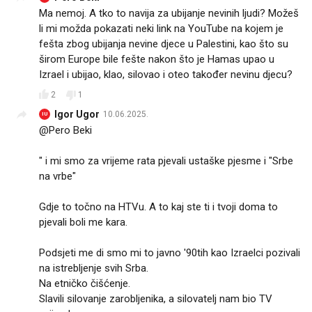
Ma nemoj. A tko to navija za ubijanje nevinih ljudi? Možeš
li mi možda pokazati neki link na YouTube na kojem je
fešta zbog ubijanja nevine djece u Palestini, kao što su
širom Europe bile fešte nakon što je Hamas upao u
Izrael i ubijao, klao, silovao i oteo također nevinu djecu?
2
1
Igor Ugor
10.06.2025.
IU
@Pero Beki
" i mi smo za vrijeme rata pjevali ustaške pjesme i "Srbe
na vrbe"
Gdje to točno na HTVu. A to kaj ste ti i tvoji doma to
pjevali boli me kara.
Podsjeti me di smo mi to javno '90tih kao Izraelci pozivali
na istrebljenje svih Srba.
Na etničko čišćenje.
Slavili silovanje zarobljenika, a silovatelj nam bio TV