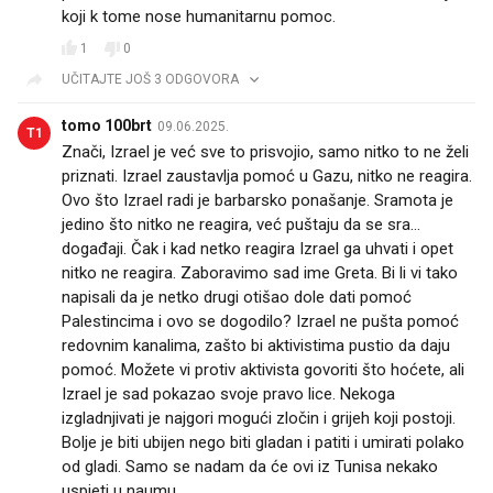
koji k tome nose humanitarnu pomoc.
1
0
UČITAJTE JOŠ 3 ODGOVORA
tomo 100brt
09.06.2025.
T1
Znači, Izrael je već sve to prisvojio, samo nitko to ne želi
priznati. Izrael zaustavlja pomoć u Gazu, nitko ne reagira.
Ovo što Izrael radi je barbarsko ponašanje. Sramota je
jedino što nitko ne reagira, već puštaju da se sra...
događaji. Čak i kad netko reagira Izrael ga uhvati i opet
nitko ne reagira. Zaboravimo sad ime Greta. Bi li vi tako
napisali da je netko drugi otišao dole dati pomoć
Palestincima i ovo se dogodilo? Izrael ne pušta pomoć
redovnim kanalima, zašto bi aktivistima pustio da daju
pomoć. Možete vi protiv aktivista govoriti što hoćete, ali
Izrael je sad pokazao svoje pravo lice. Nekoga
izgladnjivati je najgori mogući zločin i grijeh koji postoji.
Bolje je biti ubijen nego biti gladan i patiti i umirati polako
od gladi. Samo se nadam da će ovi iz Tunisa nekako
uspjeti u naumu.