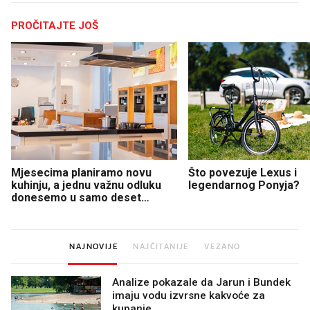
PROČITAJTE JOŠ
Mjesecima planiramo novu
Što povezuje Lexus i
kuhinju, a jednu važnu odluku
legendarnog Ponyja?
donesemo u samo deset
minuta
NAJNOVIJE
NAJČITANIJE
VEZANO
Analize pokazale da Jarun i Bundek
imaju vodu izvrsne kakvoće za
kupanje