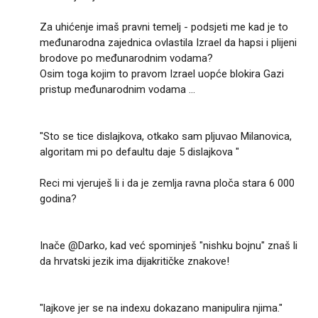
Za uhićenje imaš pravni temelj - podsjeti me kad je to
međunarodna zajednica ovlastila Izrael da hapsi i plijeni
brodove po međunarodnim vodama?
Osim toga kojim to pravom Izrael uopće blokira Gazi
pristup međunarodnim vodama ...
"Sto se tice dislajkova, otkako sam pljuvao Milanovica,
algoritam mi po defaultu daje 5 dislajkova "
Reci mi vjeruješ li i da je zemlja ravna ploča stara 6 000
godina?
Inače @Darko, kad već spominješ "nishku bojnu" znaš li
da hrvatski jezik ima dijakritičke znakove!
"lajkove jer se na indexu dokazano manipulira njima."