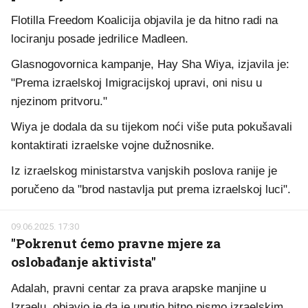
Flotilla Freedom Koalicija objavila je da hitno radi na
lociranju posade jedrilice Madleen.
Glasnogovornica kampanje, Hay Sha Wiya, izjavila je:
"Prema izraelskoj Imigracijskoj upravi, oni nisu u
njezinom pritvoru."
Wiya je dodala da su tijekom noći više puta pokušavali
kontaktirati izraelske vojne dužnosnike.
Iz izraelskog ministarstva vanjskih poslova ranije je
poručeno da "brod nastavlja put prema izraelskoj luci".
09.06.2025. 17:30
"Pokrenut ćemo pravne mjere za
oslobađanje aktivista"
Adalah, pravni centar za prava arapske manjine u
Izraelu, objavio je da je uputio hitno pismo izraelskim