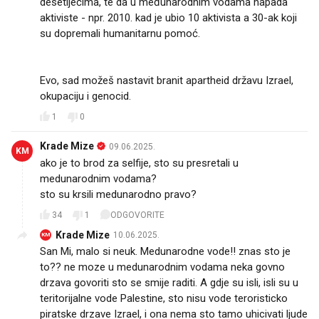
desetljećima, te da u međunarodnim vodama napada
aktiviste - npr. 2010. kad je ubio 10 aktivista a 30-ak koji
su dopremali humanitarnu pomoć.
Evo, sad možeš nastavit branit apartheid državu Izrael,
okupaciju i genocid.
1
0
Krade Mize
09.06.2025.
KM
ako je to brod za selfije, sto su presretali u
medunarodnim vodama?
sto su krsili medunarodno pravo?
34
1
ODGOVORITE
Krade Mize
10.06.2025.
KM
San Mi, malo si neuk. Medunarodne vode!! znas sto je
to?? ne moze u medunarodnim vodama neka govno
drzava govoriti sto se smije raditi. A gdje su isli, isli su u
teritorijalne vode Palestine, sto nisu vode teroristicko
piratske drzave Izrael, i ona nema sto tamo uhicivati ljude