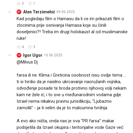
3
1
Alen Terzimehić
09.06.2025.
AT
Kad pogledaju film o Hamasu da li ce im prikazati film o
zlocinima prije osnivanja Hamasa koje su činili
doseljenici?! Treba im drugi holokaust al od muslimanske
ruke!
4
3
Igor Ugor
10.06.2025.
IU
@Milvus Dj
farsa ili ne. Klima i Greticina osobnost nisu ovdje tema ...
ti si tvrdio da je nasilno ukrcavanje naoružanih vojnika,
odvođenje posade te broda protivno njihovoj volji nekam
kam ne žele ić, i to sve u međunarodnim vodama gdje
Izrael nema nikakvu pravnu jurisdikciju, "Ljubazno
zamolili" - ja ti velim da je to maloumna tvrdnja.
A evo ako ništa, onda nas je ova "PR farsa" makar
podsjetila da Izrael okupira i teritorijalne vode Gaze već