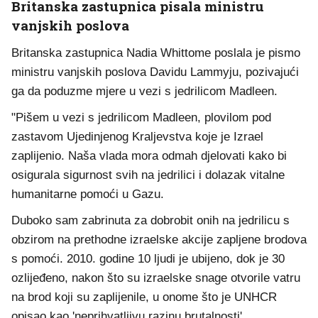
Britanska zastupnica pisala ministru
vanjskih poslova
Britanska zastupnica Nadia Whittome poslala je pismo
ministru vanjskih poslova Davidu Lammyju, pozivajući
ga da poduzme mjere u vezi s jedrilicom Madleen.
"Pišem u vezi s jedrilicom Madleen, plovilom pod
zastavom Ujedinjenog Kraljevstva koje je Izrael
zaplijenio. Naša vlada mora odmah djelovati kako bi
osigurala sigurnost svih na jedrilici i dolazak vitalne
humanitarne pomoći u Gazu.
Duboko sam zabrinuta za dobrobit onih na jedrilicu s
obzirom na prethodne izraelske akcije zapljene brodova
s ​​pomoći. 2010. godine 10 ljudi je ubijeno, dok je 30
ozlijeđeno, nakon što su izraelske snage otvorile vatru
na brod koji su zaplijenile, u onome što je UNHCR
opisao kao 'neprihvatljivu razinu brutalnosti'.