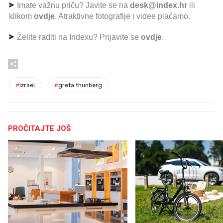
Imate važnu priču? Javite se na
desk@index.hr
ili
klikom
ovdje
. Atraktivne fotografije i videe plaćamo.
Želite raditi na Indexu? Prijavite se
ovdje
.
#
izrael
#
greta thunberg
PROČITAJTE JOŠ