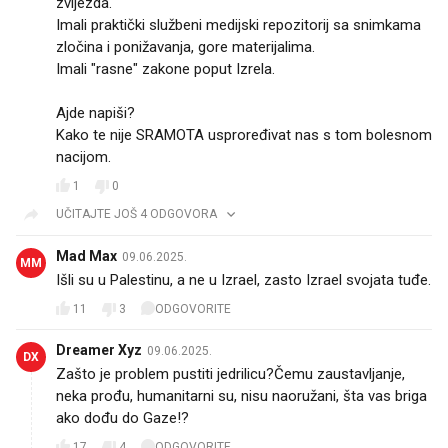
zvijezda.
Imali praktički službeni medijski repozitorij sa snimkama
zločina i ponižavanja, gore materijalima.
Imali "rasne" zakone poput Izrela.
Ajde napiši?
Kako te nije SRAMOTA usproređivat nas s tom bolesnom
nacijom.
1
0
UČITAJTE JOŠ 4 ODGOVORA
Mad Max
09.06.2025.
MM
Išli su u Palestinu, a ne u Izrael, zasto Izrael svojata tuđe.
11
3
ODGOVORITE
Dreamer Xyz
09.06.2025.
DX
Zašto je problem pustiti jedrilicu?Čemu zaustavljanje,
neka prođu, humanitarni su, nisu naoružani, šta vas briga
ako dođu do Gaze!?
17
4
ODGOVORITE