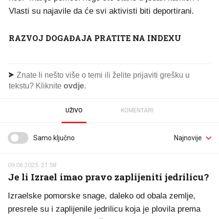
Vlasti su najavile da će svi aktivisti biti deportirani.
RAZVOJ DOGAĐAJA PRATITE NA INDEXU
Znate li nešto više o temi ili želite prijaviti grešku u
tekstu? Kliknite
ovdje
.
UŽIVO
KOMENTARI
Samo ključno
09.06.2025. 21:58
Je li Izrael imao pravo zaplijeniti jedrilicu?
Izraelske pomorske snage, daleko od obala zemlje,
presrele su i zaplijenile jedrilicu koja je plovila prema