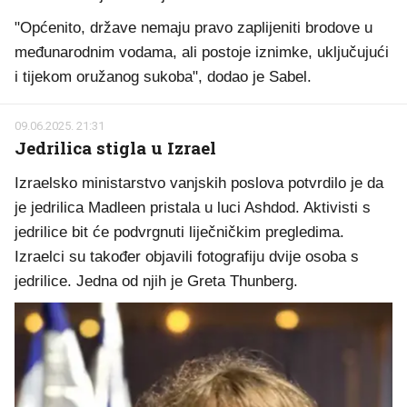
"Općenito, države nemaju pravo zaplijeniti brodove u
međunarodnim vodama, ali postoje iznimke, uključujući
i tijekom oružanog sukoba", dodao je Sabel.
09.06.2025. 21:31
Jedrilica stigla u Izrael
Izraelsko ministarstvo vanjskih poslova potvrdilo je da
je jedrilica Madleen pristala u luci Ashdod. Aktivisti s
jedrilice bit će podvrgnuti liječničkim pregledima.
Izraelci su također objavili fotografiju dvije osoba s
jedrilice. Jedna od njih je Greta Thunberg.