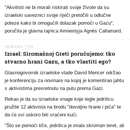
"Akvitisti ne bi morali riskirati svoje živote da su
izraelski saveznici svoje riječi pretočili u odlučne
poteze kako bi omogućili dolazak pomoći u Gazu",
poručila je glavna tajnica Amnestyja Agnès Callamard.
09.06.2025. 17:26
Izrael: Siromašnoj Greti poručujemo: tko
stvarno hrani Gazu, a tko vlastiti ego?
Glasnogovornik izraelske vlade David Mencer održao
je konferenciju za novinare na kojoj je komentirao jahtu
s aktivistima presretnutu na putu prema Gazi.
Rekao je da su izraelske snage koje tegle jedrilicu
pružile 12 aktivista na brodu "dovoljno hrane i pića" te
da će svi uskoro biti vraćeni kući.
"Što se pomoći tiče, jedrilica je imala skroman teret, ali