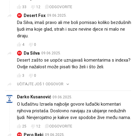
33
12
ODGOVORITE
Desert Fox
09.06.2025.
DF
Da Silva, imaš pravo ali me boli pomisao koliko bezdušnih
ljudi ima koje glad, strah i suze nevine djece ni malo ne
diraju.
4
0
Da Silva
09.06.2025.
DS
Desert zašto se uopće uzrujavaš komentarima s indexa?
Ovdje nažalost može pisati tko želi i što želi.
3
0
UČITAJTE JOŠ 1 ODGOVOR
Darko Kusanović
09.06.2025.
O luđaštvu Izraela najbolje govore luđački komentari
njihova pristaša. Doslovno navijaju za ubijanje nedužnih
ljudi. Nevjerojatno je kakve sve spodobe žive među nama.
25
12
ODGOVORITE
Pero Beki
09.06.2025.
PB