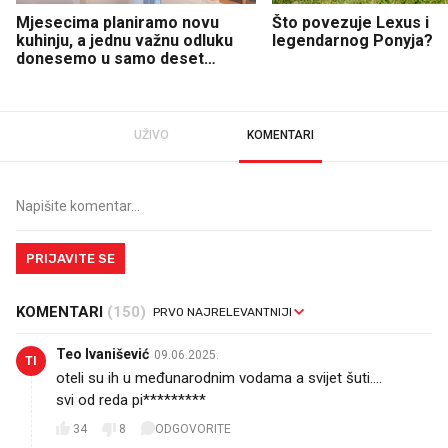
Mjesecima planiramo novu
Što povezuje Lexus i
kuhinju, a jednu važnu odluku
legendarnog Ponyja?
donesemo u samo deset
minuta
UŽIVO
KOMENTARI
PRIJAVITE SE
KOMENTARI
(150)
Teo Ivanišević
09.06.2025.
TI
oteli su ih u međunarodnim vodama a svijet šuti....
svi od reda pi*********
34
8
ODGOVORITE