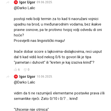
Igor Ugor
09.06.2025.
IU
@Darko Lalic
postoji neki bolji termin za to kad ti naoružani vojnici
upadnu na brod, u međunarodnim vodama, bez ikakve
pravne osnove, pa te protivno tvojoj volji odvedu di oni
hoće?
Prosvijetli nas lingvistički magu!
Inače dobar score s lajkovima-dislajkovima, reci usput
dal ti kad vidiš kod nekog 0/6 to govori lik je tipa
"pametan i duhovit" ili "kreten je kaj izaziva krinđ"?
6
0
Igor Ugor
10.06.2025.
IU
@Darko Lalic
vidim da ti ne razumiješ elementarne postavke prava i/ili
semantike riječi. Zato 0/10 i 0/7 ... krinđ
"Uhicenje nije otmica"