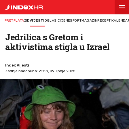
PRETPLATA
ZID
VIJESTI
OGLASI
CIJENE
SPORT
MAGAZIN
RECEPTI
KALENDA
Jedrilica s Gretom i
aktivistima stigla u Izrael
Index Vijesti
Zadnja nadopuna: 21:58, 09. lipnja 2025.