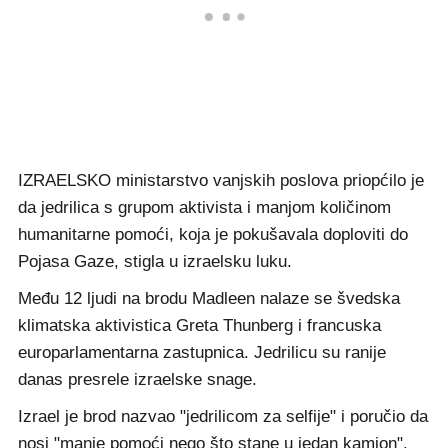
IZRAELSKO ministarstvo vanjskih poslova priopćilo je
da jedrilica s grupom aktivista i manjom količinom
humanitarne pomoći, koja je pokušavala doploviti do
Pojasa Gaze, stigla u izraelsku luku.
Među 12 ljudi na brodu Madleen nalaze se švedska
klimatska aktivistica Greta Thunberg i francuska
europarlamentarna zastupnica. Jedrilicu su ranije
danas presrele izraelske snage.
Izrael je brod nazvao "jedrilicom za selfije" i poručio da
nosi "manje pomoći nego što stane u jedan kamion".