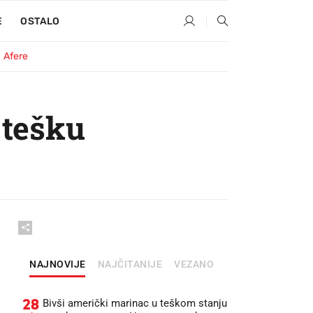
E
OSTALO
Afere
 tešku
NAJNOVIJE
NAJČITANIJE
VEZANO
28
Bivši američki marinac u teškom stanju