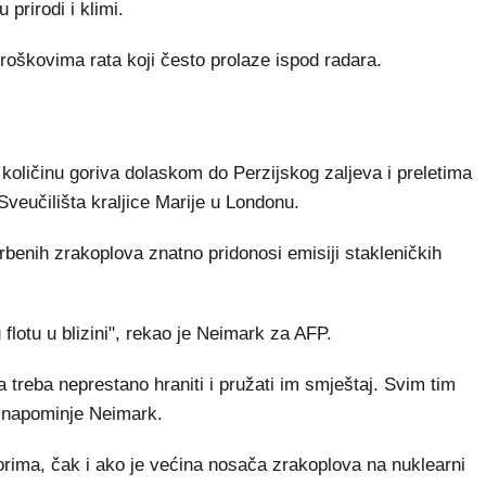
prirodi i klimi.
troškovima rata koji često prolaze ispod radara.
 količinu goriva dolaskom do Perzijskog zaljeva i preletima
veučilišta kraljice Marije u Londonu.
rbenih zrakoplova znatno pridonosi emisiji stakleničkih
flotu u blizini", rekao je Neimark za AFP.
 treba neprestano hraniti i pružati im smještaj. Svim tim
, napominje Neimark.
rima, čak i ako je većina nosača zrakoplova na nuklearni