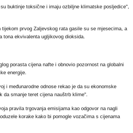
 su buktinje toksične i imaju ozbiljne klimatske posljedice",
h tijekom prvog Zaljevskog rata gasile su se mjesecima, a
na tona ekvivalenta ugljikovog dioksida.
glog porasta cijena nafte i obnovio pozornost na globalni
like energije.
azvoj i međunarodne odnose rekao je da su ekonomske
sak da smanje teret cijena nauštrb klime".
voja pravila trgovanja emisijama kao odgovor na nagli
e poduzele korake kako bi pomogle vozačima s cijenama