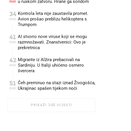
min
u ruskom zatvoru. Hrane ga sondom
34
Kontrola leta nije zaustavila promet.
min
Avion prošao preblizu helikoptera s
Trumpom
41
AI stvorio nove viruse koji se mogu
min
razmnožavati. Znanstvenici: Ovo je
prekretnica
42
Migrante iz Alžira prebacivali na
min
Sardiniju. U Italiji uhićeno osmero
švercera
51
Čeh preminuo na stazi iznad Živogošća,
min
Ukrajinac spašen tijekom noći
PRIKAŽI JOŠ VIJESTI