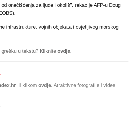
 od onečišćenja za ljude i okoliš", rekao je AFP-u Doug
CEOBS).
 infrastrukture, vojnih objekata i osjetljivog morskog
ti grešku u tekstu? Kliknite
ovdje
.
.
973.422 ČITATE
dex.hr
ili klikom
ovdje
. Atraktivne fotografije i videe
.