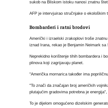
sukob na Bliskom istoku nanosi znatnu štetu 
AFP je intervjuirao stručnjake o ekološkim 
Bombarderi i ratni brodovi
Američki i izraelski zrakoplovi troše znatnu
iznad Irana, rekao je Benjamin Neimark sa S
Neprekidno korištenje tihih bombardera i bo
plinova koji zagrijavaju planet.
"Američka mornarica također ima popriličnu 
"To znači da značajan broj američkih vojnika
plutajućim gradovima potrebna je energija"
To je dijelom omogućeno dizelskim generato