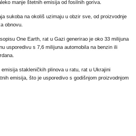
aleko manje štetnih emisija od fosilnih goriva.
aja sukoba na okoliš uzimaju u obzir sve, od proizvodnje
 za obnovu.
sopisu One Earth, rat u Gazi generirao je oko 33 milijuna
inu usporedivu s 7,6 milijuna automobila na benzin ili
rdana.
emisija stakleničkih plinova u ratu, rat u Ukrajini
tnih emisija, što je usporedivo s godišnjom proizvodnjom