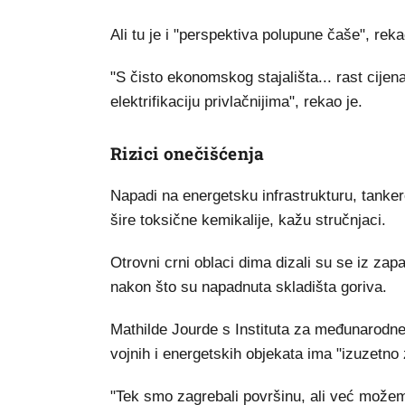
Ali tu je i "perspektiva polupune čaše", rek
"S čisto ekonomskog stajališta... rast cijena
elektrifikaciju privlačnijima", rekao je.
Rizici onečišćenja
Napadi na energetsku infrastrukturu, tankere
šire toksične kemikalije, kažu stručnjaci.
Otrovni crni oblaci dima dizali su se iz zap
nakon što su napadnuta skladišta goriva.
Mathilde Jourde s Instituta za međunarodne i
vojnih i energetskih objekata ima "izuzetno 
"Tek smo zagrebali površinu, ali već možemo 