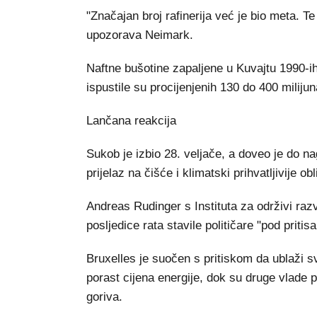
"Značajan broj rafinerija već je bio meta. Te
upozorava Neimark.
Naftne bušotine zapaljene u Kuvajtu 1990-i
ispustile su procijenjenih 130 do 400 miliju
Lančana reakcija
Sukob je izbio 28. veljače, a doveo je do na
prijelaz na čišće i klimatski prihvatljivije ob
Andreas Rudinger s Instituta za održivi r
posljedice rata stavile političare "pod priti
Bruxelles je suočen s pritiskom da ublaži s
porast cijena energije, dok su druge vlad
goriva.