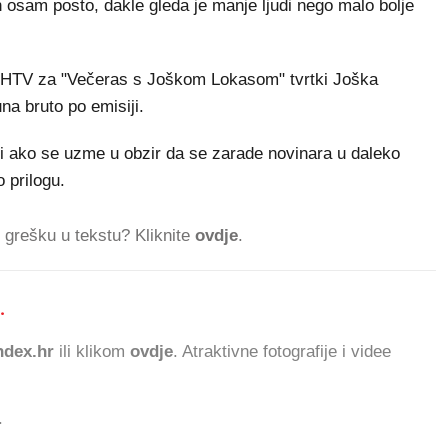
osam posto, dakle gleda je manje ljudi nego malo bolje
u, HTV za "Večeras s Joškom Lokasom" tvrtki Joška
na bruto po emisiji.
ji ako se uzme u obzir da se zarade novinara u daleko
 prilogu.
ti grešku u tekstu? Kliknite
ovdje
.
.
485.425
dex.hr
ili klikom
ovdje
. Atraktivne fotografije i videe
.