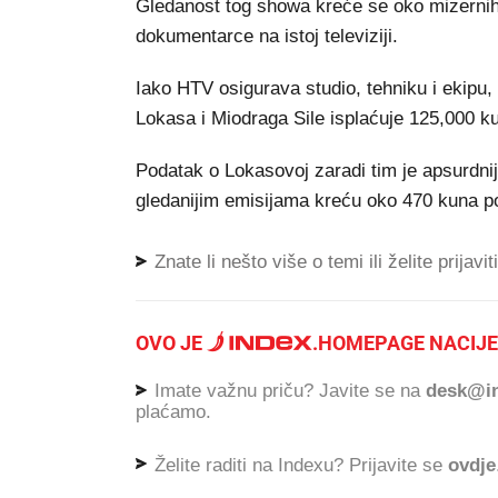
Gledanost tog showa kreće se oko mizernih 
dokumentarce na istoj televiziji.
Iako HTV osigurava studio, tehniku i ekip
Lokasa i Miodraga Sile isplaćuje 125,000 ku
Podatak o Lokasovoj zaradi tim je apsurdni
gledanijim emisijama kreću oko 470 kuna po
Znate li nešto više o temi ili želite prijavi
OVO JE
.
HOMEPAGE NACIJE
Imate važnu priču? Javite se na
desk@in
plaćamo.
Želite raditi na Indexu? Prijavite se
ovdje