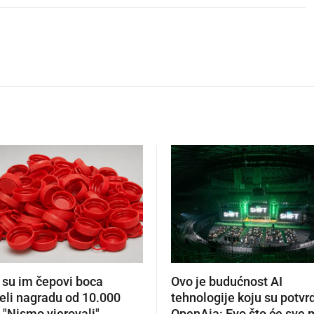
 su im čepovi boca
Ovo je budućnost AI
eli nagradu od 10.000
tehnologije koju su potvrdi
 "Nismo vjerovali"
OpenAia: Evo što će sve 