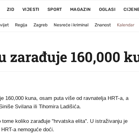
ZID
VIJESTI
SPORT
MAGAZIN
OGLASI
CIJEN
vijet
Regija
Zagreb
Nesreće i kriminal
Znanost
Kalendar
u zarađuje 160,000 k
160,000 kuna, osam puta više od ravnatelja HRT-a, a
iniše Svilana ili Tihomira Ladišića.
o tome koliko zarađuje "hrvatska elita". U istraživanju je
iz HRT-a nemoguće doći.