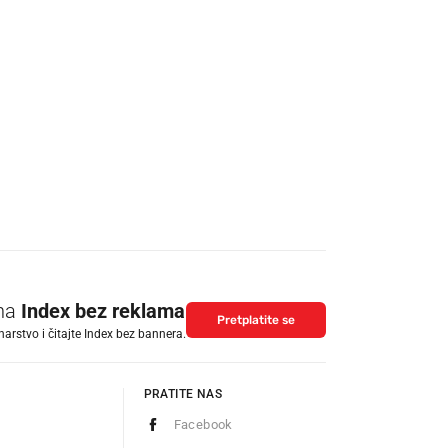
 na
Index bez reklama
Pretplatite se
arstvo i čitajte Index bez bannera.
PRATITE NAS
Facebook