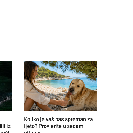
Koliko je vaš pas spreman za
Pronašli s
li iz
ljeto? Provjerite u sedam
kućanstvo
moći
pitanja
popustu. 