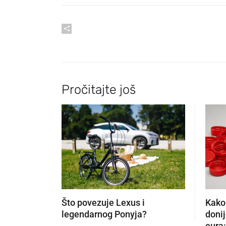
Pročitajte još
Što povezuje Lexus i
Kako
legendarnog Ponyja?
donij
eura: