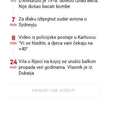
kol
D’Annunzio je 1918. doletio iznad Beča.
Nije došao bacati bombe
7
Za dlaku izbjegnut sudar aviona u
min
Sydneyju
8
Video iz policijske postaje u Karlovcu:
min
"Vi se hladite, a djeca vani čekaju na
+40"
24
Vila u Rijeci na kojoj se urušio balkon
min
propada već godinama. Vlasnik je iz
Dubaija
PRIKAŽI JOŠ VIJESTI