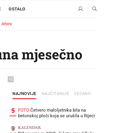
E
OSTALO
Afere
una mjesečno
NAJNOVIJE
NAJČITANIJE
VEZANO
5
FOTO
Četvero maloljetnika bila na
min
betonskoj ploči koja se urušila u Rijeci
9
KALENDAR