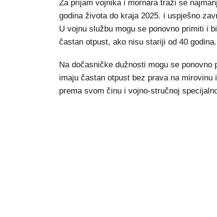
Za prijam vojnika i mornara traži se najma
godina života do kraja 2025. i uspješno za
U vojnu službu mogu se ponovno primiti i biv
častan otpust, ako nisu stariji od 40 godina.
Na dočasničke dužnosti mogu se ponovno pri
imaju častan otpust bez prava na mirovinu i
prema svom činu i vojno-stručnoj specijalno