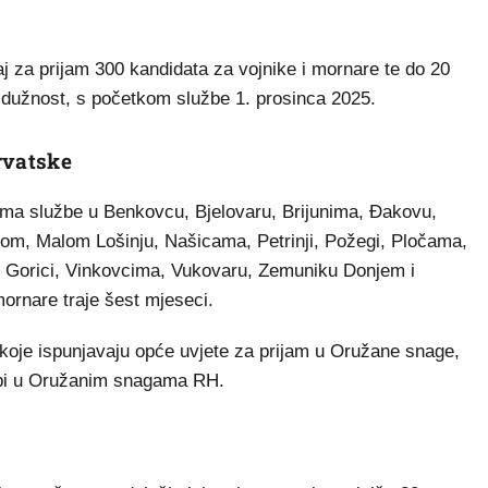
 za prijam 300 kandidata za vojnike i mornare te do 20
 dužnost, s početkom službe 1. prosinca 2025.
rvatske
ama službe u Benkovcu, Bjelovaru, Brijunima, Đakovu,
om, Malom Lošinju, Našicama, Petrinji, Požegi, Pločama,
ikoj Gorici, Vinkovcima, Vukovaru, Zemuniku Donjem i
ornare traje šest mjeseci.
 koje ispunjavaju opće uvjete za prijam u Oružane snage,
žbi u Oružanim snagama RH.