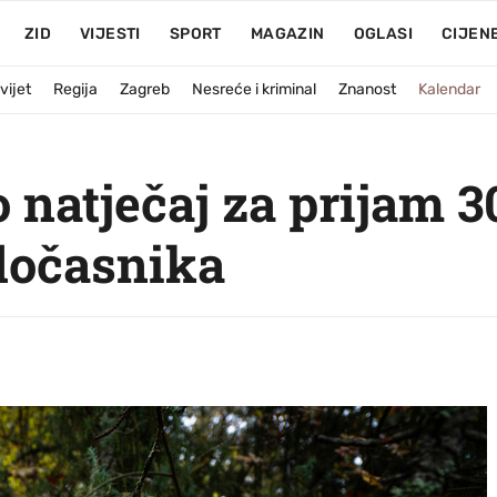
ZID
VIJESTI
SPORT
MAGAZIN
OGLASI
CIJEN
vijet
Regija
Zagreb
Nesreće i kriminal
Znanost
Kalendar
natječaj za prijam 30
dočasnika