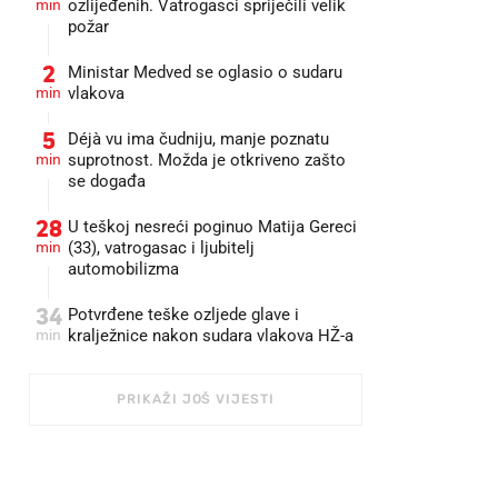
min
ozlijeđenih. Vatrogasci spriječili velik
požar
2
Ministar Medved se oglasio o sudaru
min
vlakova
5
Déjà vu ima čudniju, manje poznatu
min
suprotnost. Možda je otkriveno zašto
se događa
28
U teškoj nesreći poginuo Matija Gereci
min
(33), vatrogasac i ljubitelj
automobilizma
34
Potvrđene teške ozljede glave i
min
kralježnice nakon sudara vlakova HŽ-a
PRIKAŽI JOŠ VIJESTI