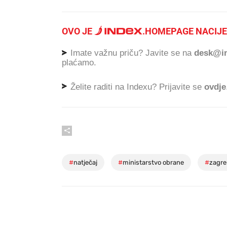
OVO JE
.
HOMEPAGE NACIJE
Imate važnu priču? Javite se na
desk@in
plaćamo.
Želite raditi na Indexu? Prijavite se
ovdje
#
natječaj
#
ministarstvo obrane
#
zagre