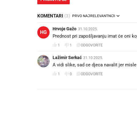
KOMENTARI
(3)
PRVO NAJRELEVANTNIJI
Hrvoje Gažo
31.10.2025.
HG
Prednost pri zapošljavanju imat će oni koj
1
1
ODGOVORITE
Lažimir Serkać
31.10.2025.
A vidi slike, sad ce djeca navalit jer misle
1
0
ODGOVORITE