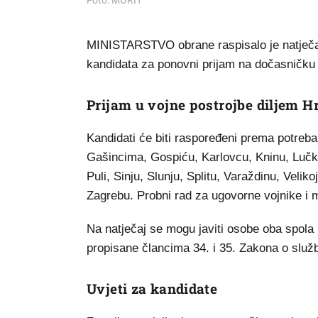
Foto: MORH
MINISTARSTVO obrane raspisalo je natječaj
kandidata za ponovni prijam na dočasničku
Prijam u vojne postrojbe diljem H
Kandidati će biti raspoređeni prema potreb
Gašincima, Gospiću, Karlovcu, Kninu, Lučk
Puli, Sinju, Slunju, Splitu, Varaždinu, Vel
Zagrebu. Probni rad za ugovorne vojnike i m
Na natječaj se mogu javiti osobe oba spola
propisane člancima 34. i 35. Zakona o slu
Uvjeti za kandidate