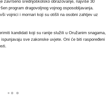
nje završeno srednjoškolsko obrazovanje, najviše 30
vršen program dragovoljnog vojnog osposobljavanja.
ši vojnici i mornari koji su otišli na osobni zahtjev uz
miti kandidati koji su ranije služili u Oružanim snagama,
 ispunjavaju sve zakonske uvjete. Oni će biti raspoređeni
sti.