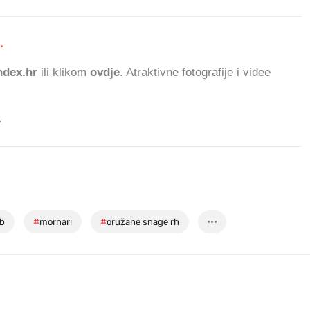
.
648.856 ČITATELJA
dex.hr
ili klikom
ovdje
. Atraktivne fotografije i videe
.
b
#
mornari
#
oružane snage rh