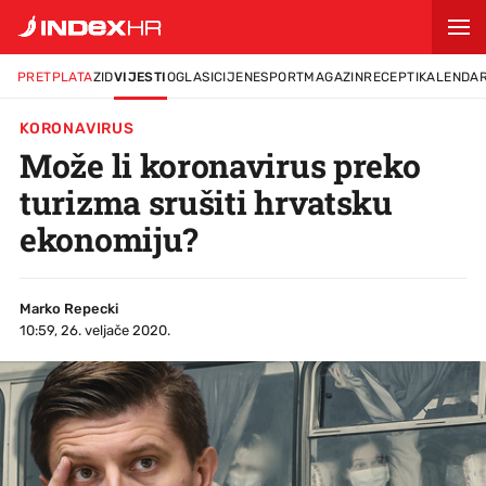
PRETPLATA
ZID
VIJESTI
OGLASI
CIJENE
SPORT
MAGAZIN
RECEPTI
KALENDA
KORONAVIRUS
Može li koronavirus preko
turizma srušiti hrvatsku
ekonomiju?
Marko Repecki
10:59, 26. veljače 2020.