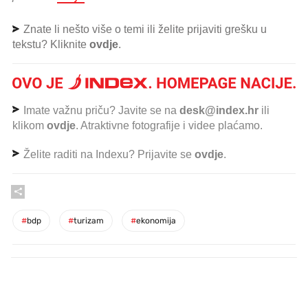
Znate li nešto više o temi ili želite prijaviti grešku u
tekstu? Kliknite
ovdje
.
Imate važnu priču? Javite se na
desk@index.hr
ili
klikom
ovdje
. Atraktivne fotografije i videe plaćamo.
Želite raditi na Indexu? Prijavite se
ovdje
.
#
bdp
#
turizam
#
ekonomija
PROČITAJTE JOŠ