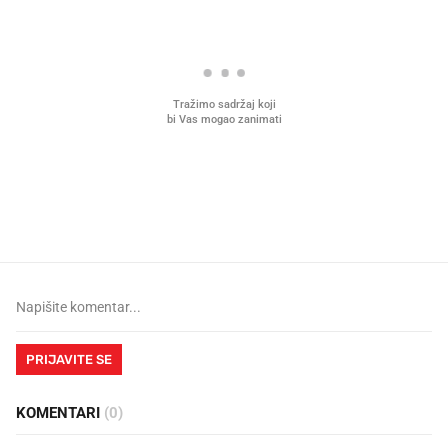
Što povezuje Lexus i
Kako su im čepovi boca d
legendarnog Ponyja?
nagradu od 10.000 eura
vjerovali"
PRIJAVITE SE
KOMENTARI
(0)