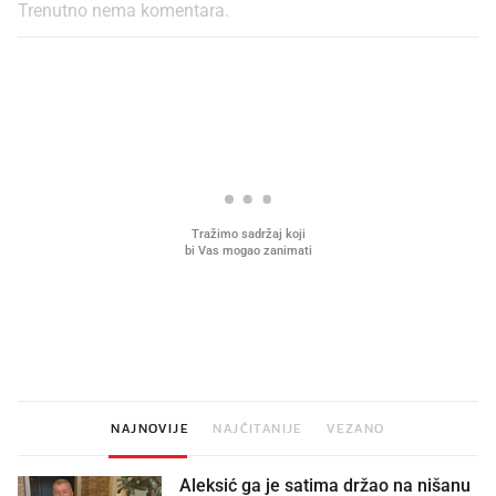
Trenutno nema komentara.
PROČITAJTE JOŠ
Što povezuje Lexus i
Kako su im čepovi boca d
legendarnog Ponyja?
nagradu od 10.000 eura
vjerovali"
NAJNOVIJE
NAJČITANIJE
VEZANO
Aleksić ga je satima držao na nišanu