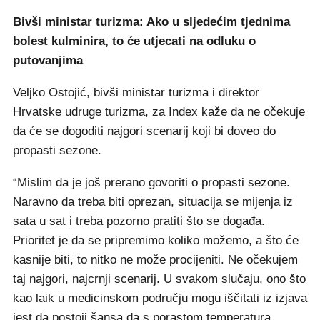
Bivši ministar turizma: Ako u sljedećim tjednima
bolest kulminira, to će utjecati na odluku o
putovanjima
Veljko Ostojić, bivši ministar turizma i direktor
Hrvatske udruge turizma, za Index kaže da ne očekuje
da će se dogoditi najgori scenarij koji bi doveo do
propasti sezone.
“Mislim da je još prerano govoriti o propasti sezone.
Naravno da treba biti oprezan, situacija se mijenja iz
sata u sat i treba pozorno pratiti što se događa.
Prioritet je da se pripremimo koliko možemo, a što će
kasnije biti, to nitko ne može procijeniti. Ne očekujem
taj najgori, najcrnji scenarij. U svakom slučaju, ono što
kao laik u medicinskom području mogu iščitati iz izjava
jest da postoji šansa da s porastom temperatura,