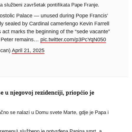
ra službeni završetak pontifikata Pape Franje.
ostolic Palace — unused during Pope Francis’
lly sealed by Cardinal camerlengo Kevin Farrell
s act marks the beginning of the “sede vacante”
of Peter remains…
pic.twitter.com/p3PcYqN050
can)
April 21, 2025
e u njegovoj rezidenciji, priopćio je
tačno se nalazi u Domu svete Marte, gdje je Papa i
vremenu) službeno je potvrđena Papina smrt, a