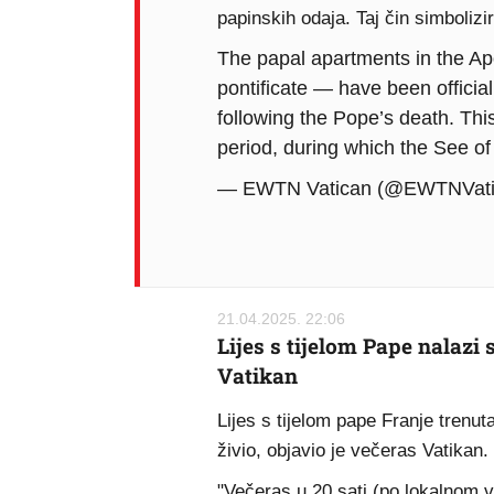
papinskih odaja. Taj čin simbolizi
The papal apartments in the Ap
pontificate — have been officia
following the Pope’s death. Thi
period, during which the See 
— EWTN Vatican (@EWTNVati
21.04.2025. 22:06
Lijes s tijelom Pape nalazi s
Vatikan
Lijes s tijelom pape Franje trenu
živio, objavio je večeras Vatikan.
"Večeras u 20 sati (po lokalnom 