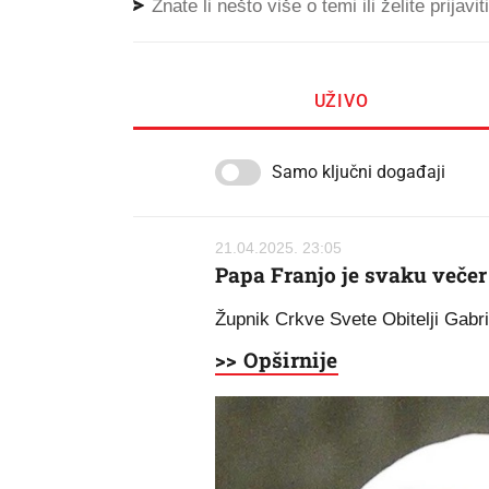
Znate li nešto više o temi ili želite prijavi
UŽIVO
Samo ključni događaji
21.04.2025. 23:05
Papa Franjo je svaku večer
Župnik Crkve Svete Obitelji Gabri
>> Opširnije