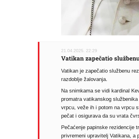
21.04.2025. 22:29
Vatikan zapečatio službenu
Vatikan je zapečatio službenu re
razdoblje žalovanja.
Na snimkama se vidi kardinal Kev
promatra vatikanskog službenika k
vrpcu, veže ih i potom na vrpcu s
pečat i osigurava da su vrata čvr
Pečaćenje papinske rezidencije tr
privremeni upravitelj Vatikana, a 