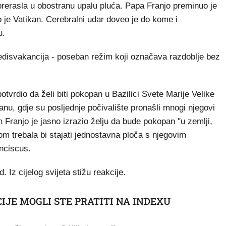
e prerasla u obostranu upalu pluća. Papa Franjo preminuo je
 je Vatikan. Cerebralni udar doveo je do kome i
u.
edisvakancija - poseban režim koji označava razdoblje bez
otvrdio da želi biti pokopan u Bazilici Svete Marije Velike
anu, gdje su posljednje počivalište pronašli mnogi njegovi
n Franjo je jasno izrazio želju da bude pokopan "u zemlji,
m trebala bi stajati jednostavna ploča s njegovim
nciscus.
 Iz cijelog svijeta stižu reakcije.
IJE MOGLI STE PRATITI NA INDEXU