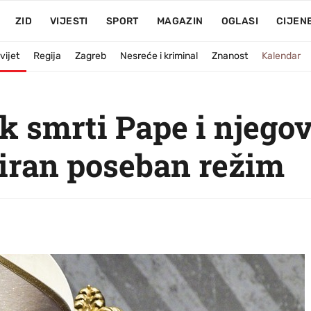
ZID
VIJESTI
SPORT
MAGAZIN
OGLASI
CIJEN
vijet
Regija
Zagreb
Nesreće i kriminal
Znanost
Kalendar
ok smrti Pape i njego
iran poseban režim