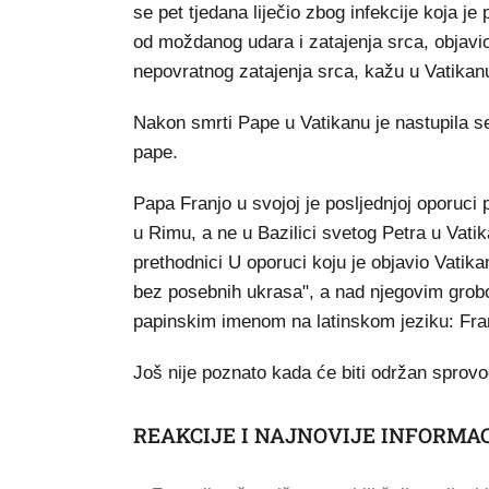
se pet tjedana liječio zbog infekcije koja j
od moždanog udara i zatajenja srca, objavio
nepovratnog zatajenja srca, kažu u Vatikan
Nakon smrti Pape u Vatikanu je nastupila s
pape.
Papa Franjo u svojoj je posljednjoj oporuci p
u Rimu, a ne u Bazilici svetog Petra u Vatik
prethodnici U oporuci koju je objavio Vatika
bez posebnih ukrasa", a nad njegovim grobo
papinskim imenom na latinskom jeziku: Fra
Još nije poznato kada će biti održan sprovod.
REAKCIJE I NAJNOVIJE INFORMAC