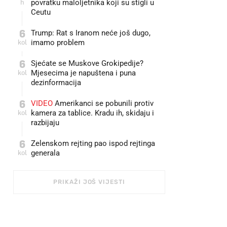
h
povratku maloljetnika koji su stigli u
Ceutu
6
Trump: Rat s Iranom neće još dugo,
kol
imamo problem
6
Sjećate se Muskove Grokipedije?
kol
Mjesecima je napuštena i puna
dezinformacija
6
VIDEO
Amerikanci se pobunili protiv
kol
kamera za tablice. Kradu ih, skidaju i
razbijaju
6
Zelenskom rejting pao ispod rejtinga
kol
generala
PRIKAŽI JOŠ VIJESTI