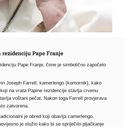
 rezidenciju Pape Franje
zidenciju Pape Franje, čime je simbolično započelo
in Joseph Farrell, kamerlengo (komornik), kako
oji na vrata Papine rezidencije stavlja crvenu
tavlja voštani pečat. Nakon toga Farrell provjerava
sto zatvorena.
adicionalni je obred koji obavlja camerlengo,
povijesno je služio kako bi se spriječilo pljačkanje