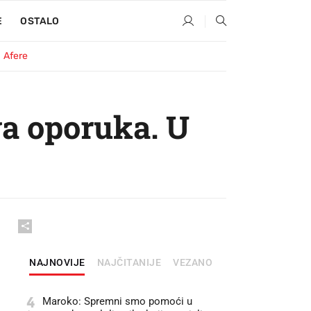
E
OSTALO
Afere
va oporuka. U
NAJNOVIJE
NAJČITANIJE
VEZANO
4
Maroko: Spremni smo pomoći u