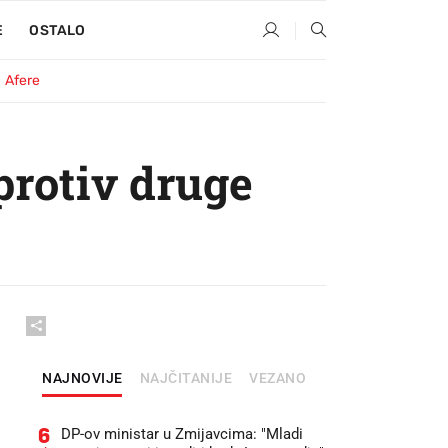
E
OSTALO
Afere
protiv druge
NAJNOVIJE
NAJČITANIJE
VEZANO
6
DP-ov ministar u Zmijavcima: "Mladi