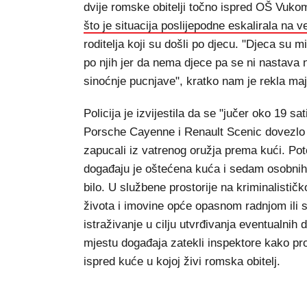
dvije romske obitelji točno ispred OŠ Vukome
što je situacija poslijepodne eskalirala na 
roditelja koji su došli po djecu. "Djeca su 
po njih jer da nema djece pa se ni nastava
sinoćnje pucnjave", kratko nam je rekla maj
Policija je izvijestila da se "jučer oko 19 
Porsche Cayenne i Renault Scenic dovezlo 
zapucali iz vatrenog oružja prema kući. P
događaju je oštećena kuća i sedam osobnih
bilo. U službene prostorije na kriminalisti
života i imovine opće opasnom radnjom ili 
istraživanje u cilju utvrđivanja eventualnih d
mjestu događaja zatekli inspektore kako prov
ispred kuće u kojoj živi romska obitelj.