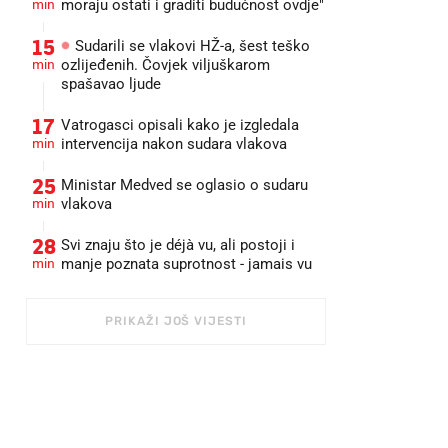
min
moraju ostati i graditi budućnost ovdje"
15
Sudarili se vlakovi HŽ-a, šest teško
min
ozlijeđenih. Čovjek viljuškarom
spašavao ljude
17
Vatrogasci opisali kako je izgledala
min
intervencija nakon sudara vlakova
25
Ministar Medved se oglasio o sudaru
min
vlakova
28
Svi znaju što je déjà vu, ali postoji i
min
manje poznata suprotnost - jamais vu
PRIKAŽI JOŠ VIJESTI