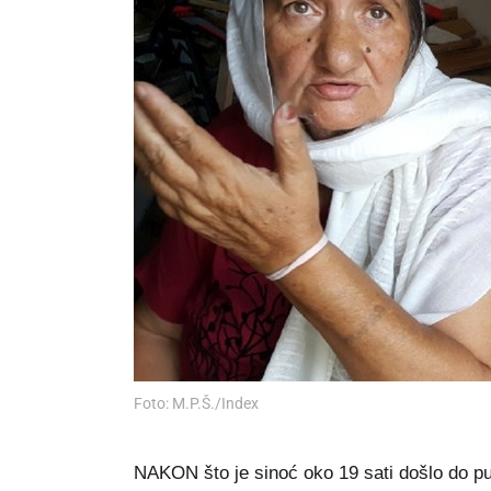
Foto: M.P.Š./Index
NAKON što je sinoć oko 19 sati došlo do pu