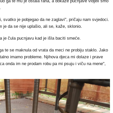
nuo ga te mu je ostala rana, a dokaze pucnjave vidjeli smo
.
i, svatko je pobjegao da ne zaglavi", pričaju nam svjedoci.
e da se nije uplašio, ali se, kaže, sklonio.
a je čula pucnjavu kad je išla baciti smeće.
a te se maknula od vrata da meci ne probiju staklo. Jako
stalno imamo probleme. Njihova djeca mi dolaze i prave
a onda im ne prodam robu pa mi psuju i viču na mene",