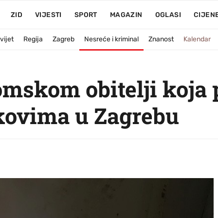
ZID
VIJESTI
SPORT
MAGAZIN
OGLASI
CIJEN
vijet
Regija
Zagreb
Nesreće i kriminal
Znanost
Kalendar
omskom obitelji koja 
ikovima u Zagrebu