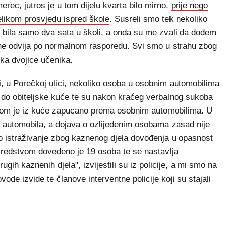
rec, jutros je u tom dijelu kvarta bilo mirno,
prije nego
velikom prosvjedu ispred škole
. Susreli smo tek nekoliko
mi bila samo dva sata u školi, a onda su me zvali da dođem
 ne odvija po normalnom rasporedu. Svi smo u strahu zbog
ka dvojice učenika.
sati, u Porečkoj ulici, nekoliko osoba u osobnim automobilima
do obiteljske kuće te su nakon kraćeg verbalnog sukoba
otom je iz kuće zapucano prema osobnim automobilima. U
 automobila, a dojava o ozlijeđenim osobama zasad nije
čko istraživanje zbog kaznenog djela dovođenja u opasnost
sredstvom dovedeno je 19 osoba te se nastavlja
rugih kaznenih djela", izvijestili su iz policije, a mi smo na
ode izvide te članove interventne policije koji su stajali