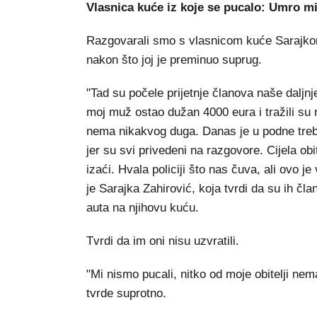
Vlasnica kuće iz koje se pucalo: Umro m
Razgovarali smo s vlasnicom kuće Sarajkom 
nakon što joj je preminuo suprug.
"Tad su počele prijetnje članova naše daljnje
moj muž ostao dužan 4000 eura i tražili su n
nema nikakvog duga. Danas je u podne treb
jer su svi privedeni na razgovore. Cijela o
izaći. Hvala policiji što nas čuva, ali ovo
je Sarajka Zahirović, koja tvrdi da su ih član
auta na njihovu kuću.
Tvrdi da im oni nisu uzvratili.
"Mi nismo pucali, nitko od moje obitelji nema
tvrde suprotno.