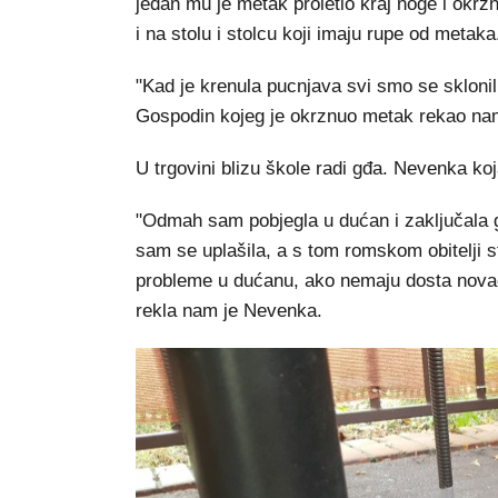
jedan mu je metak proletio kraj noge i okrz
i na stolu i stolcu koji imaju rupe od metaka
"Kad je krenula pucnjava svi smo se sklonil
Gospodin kojeg je okrznuo metak rekao nam j
U trgovini blizu škole radi gđa. Nevenka koj
"Odmah sam pobjegla u dućan i zaključala g
sam se uplašila, a s tom romskom obitelji 
probleme u dućanu, ako nemaju dosta novac
rekla nam je Nevenka.