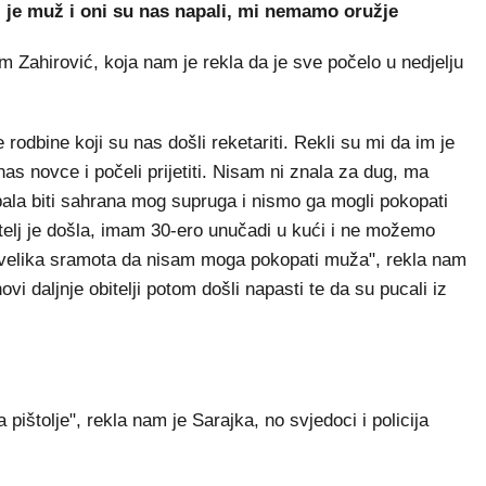
i je muž i oni su nas napali, mi nemamo oružje
Zahirović, koja nam je rekla da je sve počelo u nedjelju
 rodbine koji su nas došli reketariti. Rekli su mi da im je
as novce i počeli prijetiti. Nisam ni znala za dug, ma
ala biti sahrana mog supruga i nismo ga mogli pokopati
bitelj je došla, imam 30-ero unučadi u kući i ne možemo
 je velika sramota da nisam moga pokopati muža", rekla nam
ovi daljnje obitelji potom došli napasti te da su pucali iz
 pištolje", rekla nam je Sarajka, no svjedoci i policija