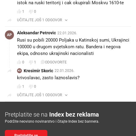
istok na ruski teritorij i cak okupirali Moskvu 1610-te
1
0
UČITAJTE JOŠ 1 ODGOVOR
Aleksandar Petrovic
22.01.2026.
AP
Rusi su pobili 20000 Poljaka u Katinskoj sumi, Ukrajinci
100000 u drugom svjetskom ratu. Bandera i negova
ekipa, odnosno ukrajinski nacionalisti
0
1
ODGOVORITE
Kresimir Skoric
22.01.2026.
KS
krivoslavac, zasto laznoslavis?
1
0
UČITAJTE JOŠ 1 ODGOVOR
Pretplatite se na
Index bez reklama
Podržite neovisno novinarstvo i čitajte Index bez bannera.
Pretplatite se