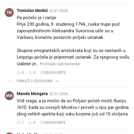
Tomislav Markić
22.01.2026.
TM
Pa počelo je i ranije
Prije 230 godina, 9. studenog 1794., ruske trupe pod
zapovjedništvom Aleksandra Suvorova ušle su u
Varšavu, konačno porazivši poljski ustanak.
Skupina emigrantskih aristokrata koji su se nastanili u
Leipzigu počela je pripremati ustanak. Za njegovog vođu
izabran je…
Pročitajte cijeli komentar
0
0
ODGOVORITE
PRIKAŽI 2 ODGOVORA
Manda Mangata
22.01.2026.
MM
Vidi vraga, a ja mislio da su Poljaci počeli mrziti Rusiju
1610. kada su osvojili Moskvu i proveli u njoj par godina
zbog velikih apetita koji vuku korjene još od 10 stoljeća
1
0
ODGOVORITE