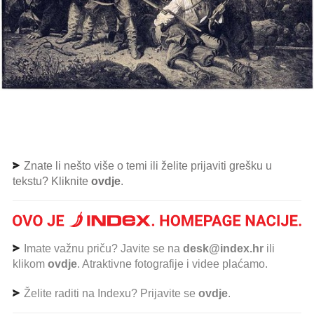
Znate li nešto više o temi ili želite prijaviti grešku u
tekstu? Kliknite
ovdje
.
Imate važnu priču? Javite se na
desk@index.hr
ili
klikom
ovdje
. Atraktivne fotografije i videe plaćamo.
Želite raditi na Indexu? Prijavite se
ovdje
.