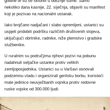
godine te su se sklonili u obližnje šume. Samo
nekoliko dana kasnije, 22. siječnja, objavili su manifest
koji je pozivao na nacionalni ustanak.
Iako brojčano nadjačani i slabo opremljeni, ustanici su
uspjeli pridobiti podršku različitih društvenih slojeva,
uključujući obrtnike, radnike, niže plemstvo i gradske
službenike.
U ruralnim su područjima njihovi pozivi na pobunu
nadahnuli seljačke ustanke protiv velikih
zemljoposjednika. Ustanici su u Varšavi osnovali
podzemnu vladu i organizirali gerilsku borbu, koristeći
male jedinice neuvježbanih vojnika protiv redovne
ruske vojske od 300.000 ljudi.