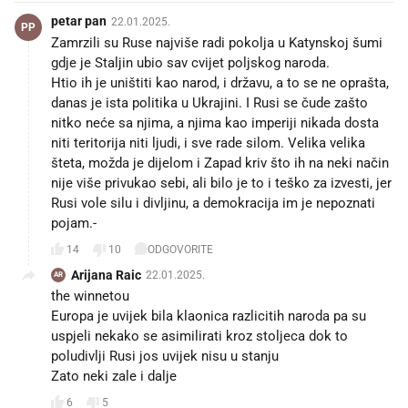
petar pan
22.01.2025.
PP
Zamrzili su Ruse najviše radi pokolja u Katynskoj šumi
gdje je Staljin ubio sav cvijet poljskog naroda.
Htio ih je uništiti kao narod, i državu, a to se ne oprašta,
danas je ista politika u Ukrajini. I Rusi se čude zašto
nitko neće sa njima, a njima kao imperiji nikada dosta
niti teritorija niti ljudi, i sve rade silom. Velika velika
šteta, možda je dijelom i Zapad kriv što ih na neki način
nije više privukao sebi, ali bilo je to i teško za izvesti, jer
Rusi vole silu i divljinu, a demokracija im je nepoznati
pojam.-
14
10
ODGOVORITE
Arijana Raic
22.01.2025.
AR
the winnetou
Europa je uvijek bila klaonica razlicitih naroda pa su
uspjeli nekako se asimilirati kroz stoljeca dok to
poludivlji Rusi jos uvijek nisu u stanju
Zato neki zale i dalje
6
5