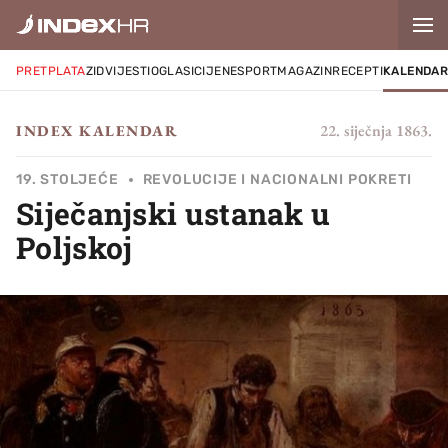
PRETPLATA
ZID
VIJESTI
OGLASI
CIJENE
SPORT
MAGAZIN
RECEPTI
KALENDA
22. siječnja 1863.
INDEX KALENDAR
19. STOLJEĆE
REVOLUCIJE I NACIONALNI POKRETI
Siječanjski ustanak u
Poljskoj