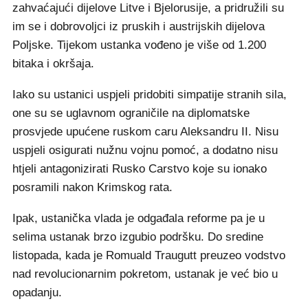
zahvaćajući dijelove Litve i Bjelorusije, a pridružili su
im se i dobrovoljci iz pruskih i austrijskih dijelova
Poljske. Tijekom ustanka vođeno je više od 1.200
bitaka i okršaja.
Iako su ustanici uspjeli pridobiti simpatije stranih sila,
one su se uglavnom ograničile na diplomatske
prosvjede upućene ruskom caru Aleksandru II. Nisu
uspjeli osigurati nužnu vojnu pomoć, a dodatno nisu
htjeli antagonizirati Rusko Carstvo koje su ionako
posramili nakon Krimskog rata.
Ipak, ustanička vlada je odgađala reforme pa je u
selima ustanak brzo izgubio podršku. Do sredine
listopada, kada je Romuald Traugutt preuzeo vodstvo
nad revolucionarnim pokretom, ustanak je već bio u
opadanju.