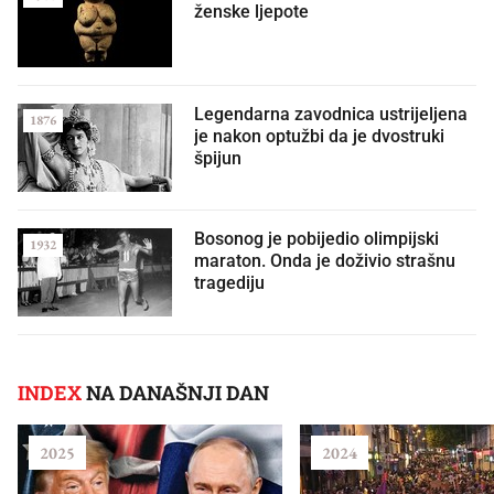
ženske ljepote
Legendarna zavodnica ustrijeljena
1876
je nakon optužbi da je dvostruki
špijun
Bosonog je pobijedio olimpijski
1932
maraton. Onda je doživio strašnu
tragediju
INDEX
NA DANAŠNJI DAN
2025
2024