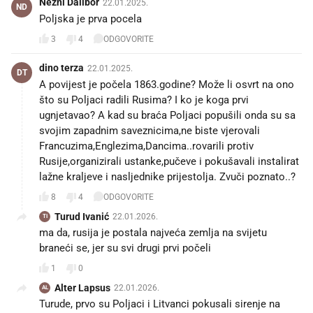
Nežni Dalibor
22.01.2025.
ND
Poljska je prva pocela
3
4
ODGOVORITE
dino terza
22.01.2025.
DT
A povijest je počela 1863.godine? Može li osvrt na ono
što su Poljaci radili Rusima? I ko je koga prvi
ugnjetavao? A kad su braća Poljaci popušili onda su sa
svojim zapadnim saveznicima,ne biste vjerovali
Francuzima,Englezima,Dancima..rovarili protiv
Rusije,organizirali ustanke,pučeve i pokušavali instalirat
lažne kraljeve i nasljednike prijestolja. Zvuči poznato..?
8
4
ODGOVORITE
Turud Ivanić
22.01.2026.
TI
ma da, rusija je postala najveća zemlja na svijetu
braneći se, jer su svi drugi prvi počeli
1
0
Alter Lapsus
22.01.2026.
AL
Turude, prvo su Poljaci i Litvanci pokusali sirenje na