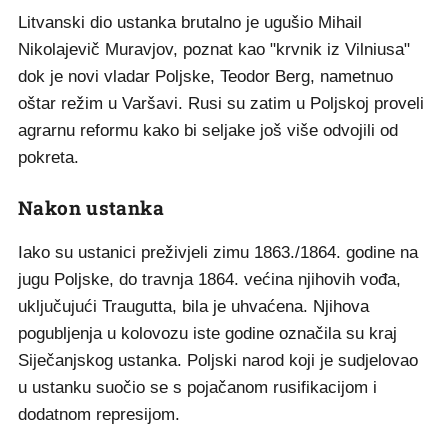
Litvanski dio ustanka brutalno je ugušio Mihail
Nikolajevič Muravjov, poznat kao "krvnik iz Vilniusa"
dok je novi vladar Poljske, Teodor Berg, nametnuo
oštar režim u Varšavi. Rusi su zatim u Poljskoj proveli
agrarnu reformu kako bi seljake još više odvojili od
pokreta.
Nakon ustanka
Iako su ustanici preživjeli zimu 1863./1864. godine na
jugu Poljske, do travnja 1864. većina njihovih vođa,
uključujući Traugutta, bila je uhvaćena. Njihova
pogubljenja u kolovozu iste godine označila su kraj
Siječanjskog ustanka. Poljski narod koji je sudjelovao
u ustanku suočio se s pojačanom rusifikacijom i
dodatnom represijom.