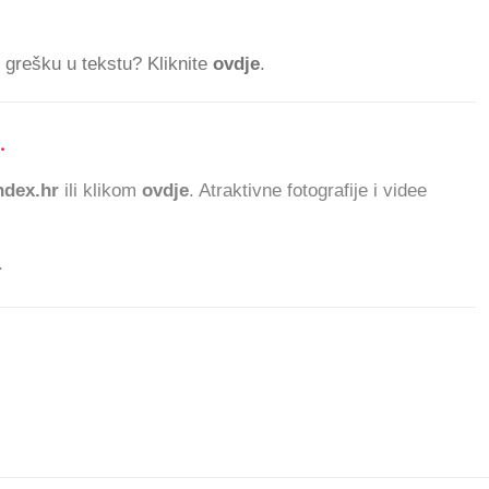
ti grešku u tekstu? Kliknite
ovdje
.
.
576.259 ČITA
dex.hr
ili klikom
ovdje
. Atraktivne fotografije i videe
.