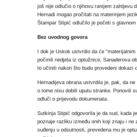
još nije odlučio o njihovu ranijem zahtjevu
Hernadi mogao pročitati na materinjem jezi
Štampar Stipić odlučilo je početi s glavno
Bez uvodnog govora
I dok je Uskok ustvrdio da će "materijalni
počinili nedjela iz optužnice, Sanaderova obr
to učiniti nakon što budu provedeni dokazi 
Hernadijeva obrana ustvrdila je, pak, da ne 
o tome nisu dobili uputu stranke. Ponovili s
odluči o prijevodu dokumenata.
Sutkinja Stipić odgovorila je da sud, kada je
poznaje razliku između onih koji znaju i n
suđenju u odsutnosti, prevedena mu je optuž