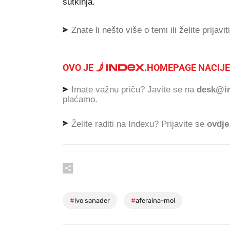
sutkinja.
Znate li nešto više o temi ili želite prijavi
OVO JE
.
HOMEPAGE NACIJE
Imate važnu priču? Javite se na
desk@in
plaćamo.
Želite raditi na Indexu? Prijavite se
ovdje
#
ivo sanader
#
aferaina-mol