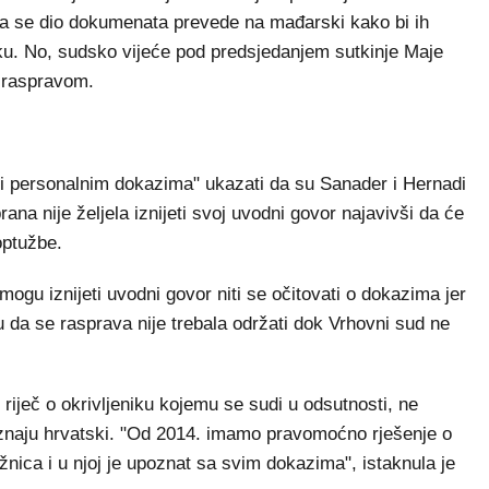
 da se dio dokumenata prevede na mađarski kako bi ih
ku. No, sudsko vijeće pod predsjedanjem sutkinje Maje
m raspravom.
m i personalnim dokazima" ukazati da su Sanader i Hernadi
ana nije željela iznijeti svoj uvodni govor najavivši da će
optužbe.
mogu iznijeti uvodni govor niti se očitovati o dokazima jer
u da se rasprava nije trebala održati dok Vrhovni sud ne
 riječ o okrivljeniku kojemu se sudi u odsutnosti, ne
e znaju hrvatski. "Od 2014. imamo pravomoćno rješenje o
nica i u njoj je upoznat sa svim dokazima", istaknula je