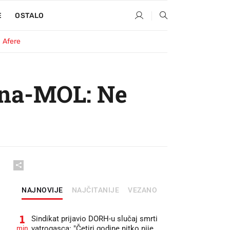
E
OSTALO
Afere
Ina-MOL: Ne
NAJNOVIJE
NAJČITANIJE
VEZANO
1
Sindikat prijavio DORH-u slučaj smrti
min
vatrogasca: "Četiri godine nitko nije