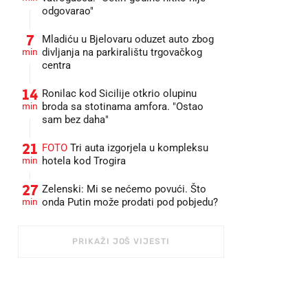
odgovarao"
7
Mladiću u Bjelovaru oduzet auto zbog
min
divljanja na parkiralištu trgovačkog
centra
14
Ronilac kod Sicilije otkrio olupinu
min
broda sa stotinama amfora. "Ostao
sam bez daha"
21
FOTO
Tri auta izgorjela u kompleksu
min
hotela kod Trogira
27
Zelenski: Mi se nećemo povući. Što
min
onda Putin može prodati pod pobjedu?
PRIKAŽI JOŠ VIJESTI