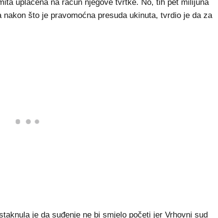
ita uplaćena na račun njegove tvrtke. No, tih pet milijuna
 a nakon što je pravomoćna presuda ukinuta, tvrdio je da za
staknula je da suđenje ne bi smjelo početi jer Vrhovni sud