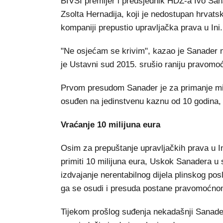
BIVŠI premijer i predsjednik HDZ-a Ivo Sa
Zsolta Hernadija, koji je nedostupan hrvat
kompaniji prepustio upravljačka prava u Ini.
"Ne osjećam se krivim", kazao je Sanader n
je Ustavni sud 2015. srušio raniju pravomo
Prvom presudom Sanader je za primanje mita
osuđen na jedinstvenu kaznu od 10 godina, 
Vraćanje 10 milijuna eura
Osim za prepuštanje upravljačkih prava u In
primiti 10 milijuna eura, Uskok Sanadera u 
izdvajanje nerentabilnog dijela plinskog po
ga se osudi i presuda postane pravomoćnom,
Tijekom prošlog suđenja nekadašnji Sanadero