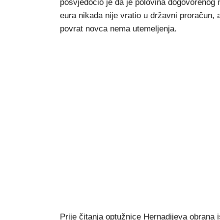
posvjedočio je da je polovina dogovorenog m
eura nikada nije vratio u državni proračun,
povrat novca nema utemeljenja.
Prije čitanja optužnice Hernadijeva obrana i