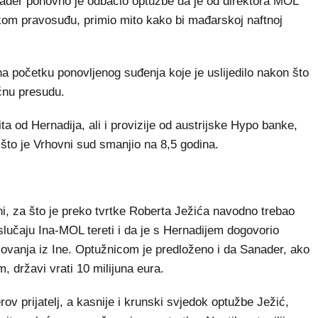
nader ponovno je odbacio optužbe da je od direktora MOL
skom pravosuđu, primio mito kako bi mađarskoj naftnoj
a početku ponovljenog suđenja koje je uslijedilo nakon što
ćnu presudu.
 od Hernadija, ali i provizije od austrijske Hypo banke,
što je Vrhovni sud smanjio na 8,5 godina.
i, za što je preko tvrtke Roberta Ježića navodno trebao
slučaju Ina-MOL tereti i da je s Hernadijem dogovorio
slovanja iz Ine. Optužnicom je predloženo i da Sanader, ako
 državi vrati 10 milijuna eura.
v prijatelj, a kasnije i krunski svjedok optužbe Ježić,