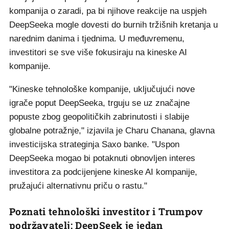
kompanija o zaradi, pa bi njihove reakcije na uspjeh
DeepSeeka mogle dovesti do burnih tržišnih kretanja u
narednim danima i tjednima. U međuvremenu,
investitori se sve više fokusiraju na kineske AI
kompanije.
"Kineske tehnološke kompanije, uključujući nove
igrače poput DeepSeeka, trguju se uz značajne
popuste zbog geopolitičkih zabrinutosti i slabije
globalne potražnje," izjavila je Charu Chanana, glavna
investicijska strateginja Saxo banke. "Uspon
DeepSeeka mogao bi potaknuti obnovljen interes
investitora za podcijenjene kineske AI kompanije,
pružajući alternativnu priču o rastu."
Poznati tehnološki investitor i Trumpov
podržavatelj: DeepSeek je jedan