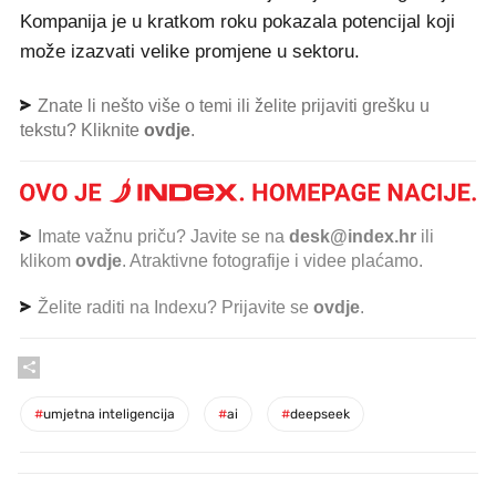
Kompanija je u kratkom roku pokazala potencijal koji
može izazvati velike promjene u sektoru.
Znate li nešto više o temi ili želite prijaviti grešku u
tekstu? Kliknite
ovdje
.
Imate važnu priču? Javite se na
desk@index.hr
ili
klikom
ovdje
. Atraktivne fotografije i videe plaćamo.
Želite raditi na Indexu? Prijavite se
ovdje
.
#
umjetna inteligencija
#
ai
#
deepseek