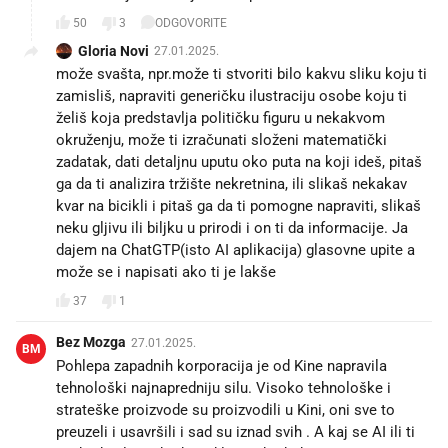
50
3
ODGOVORITE
Gloria Novi
27.01.2025.
može svašta, npr.može ti stvoriti bilo kakvu sliku koju ti
zamisliš, napraviti generičku ilustraciju osobe koju ti
želiš koja predstavlja političku figuru u nekakvom
okruženju, može ti izračunati složeni matematički
zadatak, dati detaljnu uputu oko puta na koji ideš, pitaš
ga da ti analizira tržište nekretnina, ili slikaš nekakav
kvar na bicikli i pitaš ga da ti pomogne napraviti, slikaš
neku gljivu ili biljku u prirodi i on ti da informacije. Ja
dajem na ChatGTP(isto AI aplikacija) glasovne upite a
može se i napisati ako ti je lakše
37
1
Bez Mozga
27.01.2025.
BM
Pohlepa zapadnih korporacija je od Kine napravila
tehnološki najnapredniju silu. Visoko tehnološke i
strateške proizvode su proizvodili u Kini, oni sve to
preuzeli i usavršili i sad su iznad svih . A kaj se AI ili ti