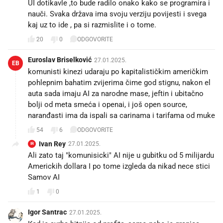
UI dotikavle ,to bude radilo onako kako se programira i
nauči. Svaka država ima svoju verziju povijesti i svega
kaj uz to ide , pa si razmislite i o tome.
20
0
ODGOVORITE
Euroslav Briselković
27.01.2025.
EB
komunisti kinezi udaraju po kapitalističkim američkim
pohlepnim bahatim zvijerima čime god stignu, nakon el
auta sada imaju AI za narodne mase, jeftin i ubitačno
bolji od meta smeća i openai, i još open source,
naranđasti ima da ispali sa carinama i tarifama od muke
54
6
ODGOVORITE
Ivan Rey
27.01.2025.
IR
Ali zato taj "komunisicki" AI nije u gubitku od 5 milijardu
Americkih dollara I po tome izgleda da nikad nece stici
Samov AI
1
0
Igor Santrac
27.01.2025.