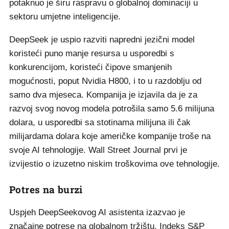
potaknuo je širu raspravu o globalnoj dominaciji u
sektoru umjetne inteligencije.
DeepSeek je uspio razviti napredni jezični model
koristeći puno manje resursa u usporedbi s
konkurencijom, koristeći čipove smanjenih
mogućnosti, poput Nvidia H800, i to u razdoblju od
samo dva mjeseca. Kompanija je izjavila da je za
razvoj svog novog modela potrošila samo 5.6 milijuna
dolara, u usporedbi sa stotinama milijuna ili čak
milijardama dolara koje američke kompanije troše na
svoje AI tehnologije. Wall Street Journal prvi je
izvijestio o izuzetno niskim troškovima ove tehnologije.
Potres na burzi
Uspjeh DeepSeekovog AI asistenta izazvao je
značajne potrese na globalnom tržištu. Indeks S&P