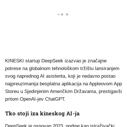
KINESKI startup DeepSeek izazvao je značajne
potrese na globalnom tehnološkom tržištu lansiranjem
svog naprednog AI asistenta, koji je nedavno postao
najpreuzimanija besplatna aplikacija na Appleovom App
Storeu u Sjedinjenim Američkim Državama, prestigavši
pritom OpenAI-jev ChatGPT.
Tko stoji iza kineskog AI-ja
DeepSeek je osnovan 2023. godine kao istraživački