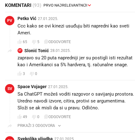
KOMENTARI
(93)
Petko Vić
27.01.2025.
PV
Ccc kako se ovi kinezi usuđuju biti napredni kao sveti
Ameri.
65
5
ODGOVORITE
Slonić Tonić
28.01.2025.
ST
zapravo su 20 puta napredniji jer su postigli isti rezultat
kao i Amerikanci sa 5% hardvera, tj. računalne snage.
3
0
Space Vojager
27.01.2025.
SV
Sa ChatGPT možeš voditi razgovor o savijanju prostora.
Uredno navodi izvore, citira, protivi se argumentima.
Složi se ak misli da si u pravu. Odlično.
49
0
ODGOVORITE
PRIKAŽI 3 ODGOVORA
Svekolika uljudba
27.01.2025.