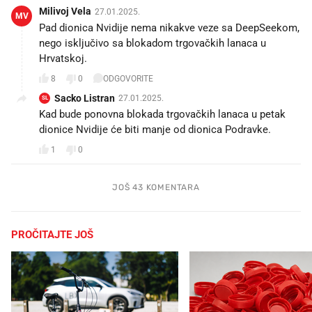
Milivoj Vela
27.01.2025.
MV
Pad dionica Nvidije nema nikakve veze sa DeepSeekom,
nego isključivo sa blokadom trgovačkih lanaca u
Hrvatskoj.
8
0
ODGOVORITE
Sacko Listran
27.01.2025.
SL
Kad bude ponovna blokada trgovačkih lanaca u petak
dionice Nvidije će biti manje od dionica Podravke.
1
0
JOŠ 43 KOMENTARA
PROČITAJTE JOŠ