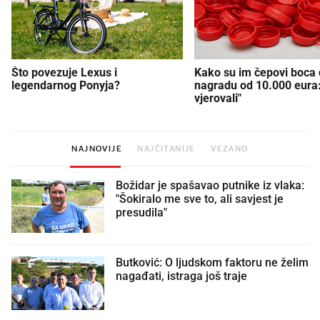
Što povezuje Lexus i
Kako su im čepovi boca d
legendarnog Ponyja?
nagradu od 10.000 eura
vjerovali"
NAJNOVIJE
NAJČITANIJE
VEZANO
Božidar je spašavao putnike iz vlaka:
"Šokiralo me sve to, ali savjest je
presudila"
Butković: O ljudskom faktoru ne želim
nagađati, istraga još traje