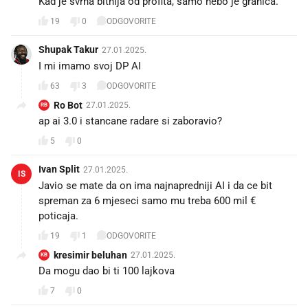
Kad je svrha bitnija od profita, samo nebo je granica.
19
0
ODGOVORITE
Shupak Takur
27.01.2025.
I mi imamo svoj DP AI
63
3
ODGOVORITE
Ro Bot
27.01.2025.
RB
ap ai 3.0 i stancane radare si zaboravio?
5
0
Ivan Split
27.01.2025.
IS
Javio se mate da on ima najnapredniji AI i da ce bit
spreman za 6 mjeseci samo mu treba 600 mil €
poticaja.
19
1
ODGOVORITE
kresimir beluhan
27.01.2025.
KB
Da mogu dao bi ti 100 lajkova
7
0