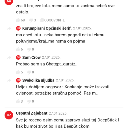
SU
zna li brojeve lota, mene samo to zanima.hebeš sve
ostalo.
68
3
ODGOVORITE
Korumpirani Općinski šerif.
27.01.2025.
KO
ma ebeš lotu...neka barem pogodi neku tekmu
poluvrjeme/kraj..ma nema on pojma
6
0
Sam Crow
27.01.2025.
SC
Probao sam sa Chatgpt..quratz..
5
0
Svekolika uljudba
27.01.2025.
SU
Uvijek dobijem odgovor : Kockanje može izazvati
ovisnost, potražite stručnu pomoć. Pas m…
3
0
Usputni Zajebant
27.01.2025.
UZ
Sve je receno osim cemu zapravo sluzi taj DeepStick I
kak bu moj zivot bolji sa DeepStickom