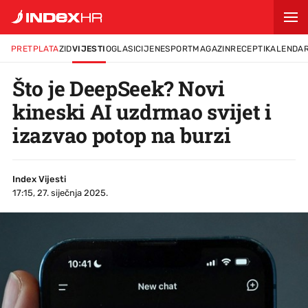
PRETPLATA
ZID
VIJESTI
OGLASI
CIJENE
SPORT
MAGAZIN
RECEPTI
KALENDA
Što je DeepSeek? Novi
kineski AI uzdrmao svijet i
izazvao potop na burzi
Index Vijesti
17:15, 27. siječnja 2025.