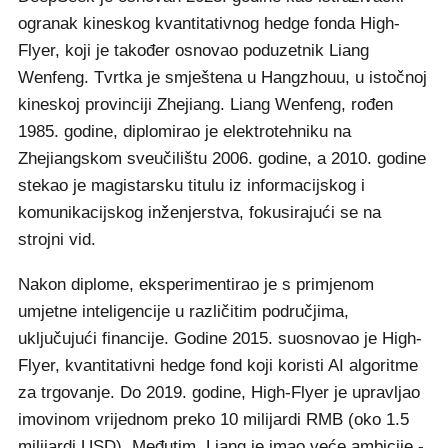
ogranak kineskog kvantitativnog hedge fonda High-
Flyer, koji je također osnovao poduzetnik Liang
Wenfeng. Tvrtka je smještena u Hangzhouu, u istočnoj
kineskoj provinciji Zhejiang. Liang Wenfeng, rođen
1985. godine, diplomirao je elektrotehniku na
Zhejiangskom sveučilištu 2006. godine, a 2010. godine
stekao je magistarsku titulu iz informacijskog i
komunikacijskog inženjerstva, fokusirajući se na
strojni vid.
Nakon diplome, eksperimentirao je s primjenom
umjetne inteligencije u različitim područjima,
uključujući financije. Godine 2015. suosnovao je High-
Flyer, kvantitativni hedge fond koji koristi AI algoritme
za trgovanje. Do 2019. godine, High-Flyer je upravljao
imovinom vrijednom preko 10 milijardi RMB (oko 1.5
milijardi USD). Međutim, Liang je imao veće ambicije -