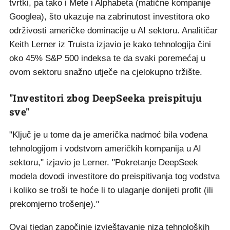
tvrtki, pa tako i Mete i Alphabeta (matične kompanije
Googlea), što ukazuje na zabrinutost investitora oko
održivosti američke dominacije u AI sektoru. Analitičar
Keith Lerner iz Truista izjavio je kako tehnologija čini
oko 45% S&P 500 indeksa te da svaki poremećaj u
ovom sektoru snažno utječe na cjelokupno tržište.
"Investitori zbog DeepSeeka preispituju
sve"
"Ključ je u tome da je američka nadmoć bila vođena
tehnologijom i vodstvom američkih kompanija u AI
sektoru," izjavio je Lerner. "Pokretanje DeepSeek
modela dovodi investitore do preispitivanja tog vodstva
i koliko se troši te hoće li to ulaganje donijeti profit (ili
prekomjerno trošenje)."
Ovaj tjedan započinje izvještavanje niza tehnoloških