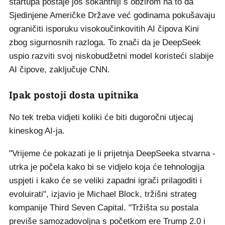
startupa postaje još šokantniji s obzirom na to da
Sjedinjene Američke Države već godinama pokušavaju
ograničiti isporuku visokoučinkovitih AI čipova Kini
zbog sigurnosnih razloga. To znači da je DeepSeek
uspio razviti svoj niskobudžetni model koristeći slabije
AI čipove, zaključuje CNN.
Ipak postoji dosta upitnika
No tek treba vidjeti koliki će biti dugoročni utjecaj
kineskog AI-ja.
"Vrijeme će pokazati je li prijetnja DeepSeeka stvarna -
utrka je počela kako bi se vidjelo koja će tehnologija
uspjeti i kako će se veliki zapadni igrači prilagoditi i
evoluirati", izjavio je Michael Block, tržišni strateg
kompanije Third Seven Capital. "Tržišta su postala
previše samozadovoljna s početkom ere Trump 2.0 i