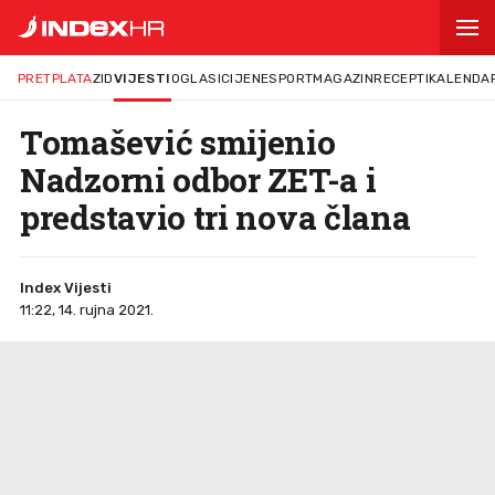
PRETPLATA
ZID
VIJESTI
OGLASI
CIJENE
SPORT
MAGAZIN
RECEPTI
KALENDA
Tomašević smijenio
Nadzorni odbor ZET-a i
predstavio tri nova člana
Index Vijesti
11:22, 14. rujna 2021.