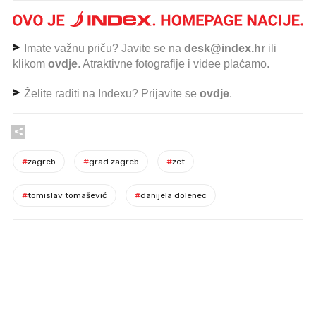
Imate važnu priču? Javite se na
desk@index.hr
ili
klikom
ovdje
. Atraktivne fotografije i videe plaćamo.
Želite raditi na Indexu? Prijavite se
ovdje
.
#
zagreb
#
grad zagreb
#
zet
#
tomislav tomašević
#
danijela dolenec
PROČITAJTE JOŠ