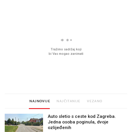
PROČITAJTE JOŠ
Mjesecima planiramo novu
Što povezuje Lexus i
kuhinju, a jednu važnu odluku
legendarnog Ponyja?
donesemo u samo deset
minuta
NAJNOVIJE
NAJČITANIJE
VEZANO
Auto sletio s ceste kod Zagreba.
Jedna osoba poginula, dvoje
ozlijeđenih