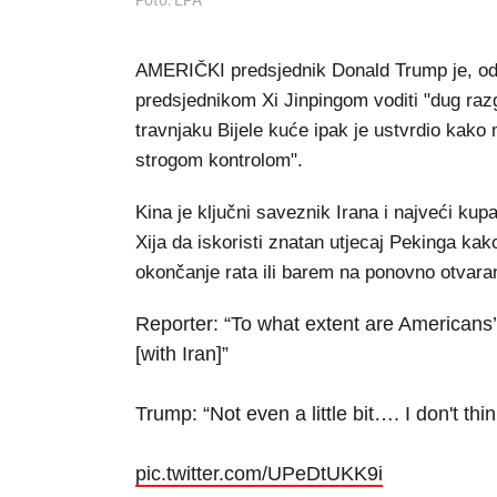
Foto: EPA
AMERIČKI predsjednik Donald Trump je, odl
predsjednikom Xi Jinpingom voditi "dug raz
travnjaku Bijele kuće ipak je ustvrdio kako
strogom kontrolom".
Kina je ključni saveznik Irana i najveći ku
Xija da iskoristi znatan utjecaj Pekinga ka
okončanje rata ili barem na ponovno otvar
Reporter: “To what extent are Americans’ 
[with Iran]”
Trump: “Not even a little bit…. I don't thi
pic.twitter.com/UPeDtUKK9i