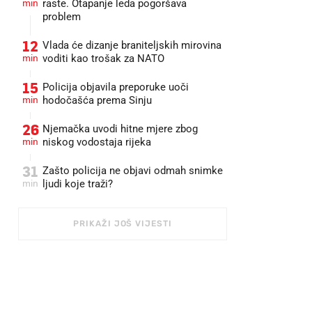
min
raste. Otapanje leda pogoršava
problem
12
Vlada će dizanje braniteljskih mirovina
min
voditi kao trošak za NATO
15
Policija objavila preporuke uoči
min
hodočašća prema Sinju
26
Njemačka uvodi hitne mjere zbog
min
niskog vodostaja rijeka
31
Zašto policija ne objavi odmah snimke
min
ljudi koje traži?
PRIKAŽI JOŠ VIJESTI