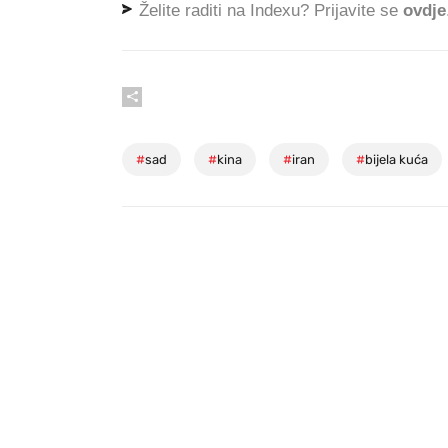
Želite raditi na Indexu? Prijavite se
ovdje
#
sad
#
kina
#
iran
#
bijela kuća