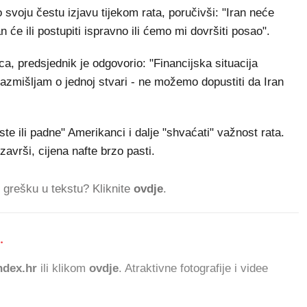
svoju čestu izjavu tijekom rata, poručivši: "Iran neće
n će ili postupiti ispravno ili ćemo mi dovršiti posao".
ca, predsjednik je odgovorio: "Financijska situacija
zmišljam o jednoj stvari - ne možemo dopustiti da Iran
e ili padne" Amerikanci i dalje "shvaćati" važnost rata.
avrši, cijena nafte brzo pasti.
ti grešku u tekstu? Kliknite
ovdje
.
.
64
dex.hr
ili klikom
ovdje
. Atraktivne fotografije i videe