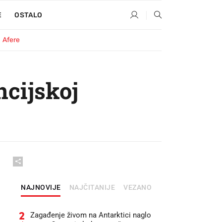
E
OSTALO
Afere
cijskoj
NAJNOVIJE
NAJČITANIJE
VEZANO
2
Zagađenje živom na Antarktici naglo