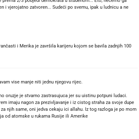
ide prema 2/3 pobjedi demokrata u studenom... Eto, nećemo ga
jen i vjerojatno zatvoren... Sudeći po svemu, ipak u ludnicu a ne
rančasti i Merika je završila karijeru kojom se bavila zadnjih 100
vam vise manje niti jednu njegovu rijec.
no oruzje je stvarno zastrasujuca jer su uistinu potpuni ludaci.
barem imaju nagon za prezivljavanje i iz cistog straha za svoje dupe
i za njih same, oni jedva cekaju ici allahu. Iz tog razloga je po mom
ja od atomske u rukama Rusije ili Amerike