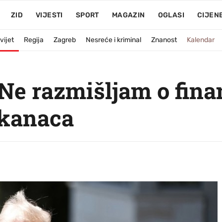
ZID
VIJESTI
SPORT
MAGAZIN
OGLASI
CIJEN
vijet
Regija
Zagreb
Nesreće i kriminal
Znanost
Kalendar
e razmišljam o finan
ikanaca