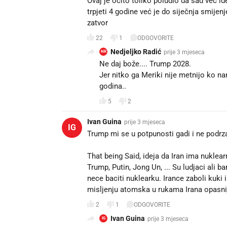
Ovaj je očito toliko poludio da sad već 
trpjeti 4 godine već je do siječnja smijen
zatvor
22
1
ODGOVORITE
Nedjeljko Radić
prije 3 mjeseca
NR
Ne daj bože.... Trump 2028.
Jer nitko ga Meriki nije metnijo ko na
godina..
5
2
Ivan Guina
prije 3 mjeseca
IG
Trump mi se u potpunosti gadi i ne podrza
That being Said, ideja da Iran ima nuklear
Trump, Putin, Jong Un, ... Su ludjaci ali 
nece baciti nuklearku. Irance zaboli kuki 
misljenju atomska u rukama Irana opasni
2
1
ODGOVORITE
Ivan Guina
prije 3 mjeseca
IG