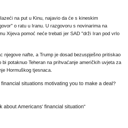
azeći na put u Kinu, najavio da će s kineskim
govor" o ratu u Iranu. U razgovoru s novinarima na
 mu Xijeva pomoć neće trebati jer SAD "drži Iran pod vrlo
pac njegove nafte, a Trump je dosad bezuspješno pritiskao
ko bi potaknuo Teheran na prihvaćanje američkih uvjeta za
anje Hormuškog tjesnaca.
financial situations motivating you to make a deal?
nk about Americans’ financial situation”