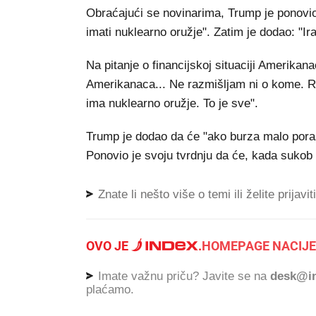
Obraćajući se novinarima, Trump je ponovio 
imati nuklearno oružje". Zatim je dodao: "Ira
Na pitanje o financijskoj situaciji Amerikana
Amerikanaca... Ne razmišljam ni o kome. Ra
ima nuklearno oružje. To je sve".
Trump je dodao da će "ako burza malo porast
Ponovio je svoju tvrdnju da će, kada sukob z
Znate li nešto više o temi ili želite prijavi
OVO JE
.
HOMEPAGE NACIJE
Imate važnu priču? Javite se na
desk@in
plaćamo.