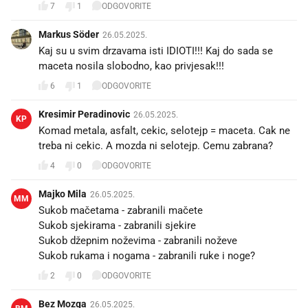
7
1
ODGOVORITE
Markus Söder
26.05.2025.
Kaj su u svim drzavama isti IDIOTI!!! Kaj do sada se
maceta nosila slobodno, kao privjesak!!!
6
1
ODGOVORITE
Kresimir Peradinovic
26.05.2025.
KP
Komad metala, asfalt, cekic, selotejp = maceta. Cak ne
treba ni cekic. A mozda ni selotejp. Cemu zabrana?
4
0
ODGOVORITE
Majko Mila
26.05.2025.
MM
Sukob mačetama - zabranili mačete
Sukob sjekirama - zabranili sjekire
Sukob džepnim noževima - zabranili noževe
Sukob rukama i nogama - zabranili ruke i noge?
2
0
ODGOVORITE
Bez Mozga
26.05.2025.