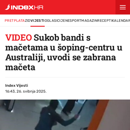
PRETPLATA
ZID
VIJESTI
OGLASI
CIJENE
SPORT
MAGAZIN
RECEPTI
KALENDA
VIDEO
Sukob bandi s
mačetama u šoping-centru u
Australiji, uvodi se zabrana
mačeta
Index Vijesti
16:43, 26. svibnja 2025.