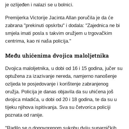
je ozlijeđen i nalazi se u bolnici.
Premijerka Victorije Jacinta Allan poručila je da će
zabrana "prekinuti opskrbu" i dodala: "Zajednica ne bi
smjela imati posla s takvim oružjem u trgovačkim
centrima, kao ni naša policija."
Među uhićenima dvojica maloljetnika
Dvojica maloljetnika, u dobi od 16 i 15 godina, jučer su
optužena za izazivanje nereda, namjerno nanošenje
ozljeda te posjedovanje i korištenje zabranjenog
oružja. Policija je danas objavila da su uhićena još
dvojica mladića, u dobi od 20 i 18 godina, te da su u
tijeku njihova ispitivanja. Sva su četvorica policiji
poznata od ranije.
"Radilo se o dogovorenom sukobu dviju suparničkih