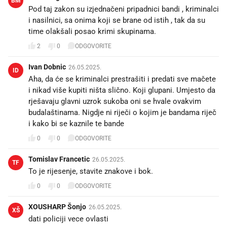
BM
Pod taj zakon su izjednačeni pripadnici bandi , kriminalci
i nasilnici, sa onima koji se brane od istih , tak da su
time olakšali posao krimi skupinama.
2
0
ODGOVORITE
Ivan Dobnic
26.05.2025.
ID
Aha, da će se kriminalci prestrašiti i predati sve mačete
i nikad više kupiti ništa slično. Koji glupani. Umjesto da
rješavaju glavni uzrok sukoba oni se hvale ovakvim
budalaštinama. Nigdje ni riječi o kojim je bandama riječ
i kako bi se kaznile te bande
0
0
ODGOVORITE
Tomislav Francetic
26.05.2025.
TF
To je rijesenje, stavite znakove i bok.
0
0
ODGOVORITE
XOUSHARP Šonjo
26.05.2025.
XŠ
dati policiji vece ovlasti