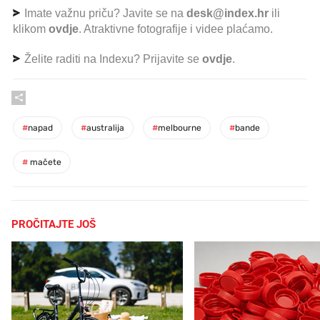
Imate važnu priču? Javite se na
desk@index.hr
ili
klikom
ovdje
. Atraktivne fotografije i videe plaćamo.
Želite raditi na Indexu? Prijavite se
ovdje
.
#
napad
#
australija
#
melbourne
#
bande
#
mačete
PROČITAJTE JOŠ