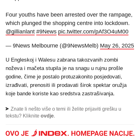
Four youths have been arrested over the rampage,
which plunged the shopping centre into lockdown.
@gillianlant
#9News
pic.twitter.com/pAf3O4uM00
— 9News Melbourne (@9NewsMelb)
May 26, 2025
U Engleskoj i Walesu zabrana takozvanih zombi
noževa i mačeta stupila je na snagu u rujnu prošle
godine, čime je postalo protuzakonito posjedovati,
izrađivati, prenositi ili prodavati širok spektar oružja
koje bande koriste kao sredstva zastrašivanja.
Znate li nešto više o temi ili želite prijaviti grešku u
tekstu? Kliknite
ovdje
.