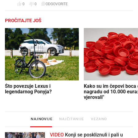
0
0
ODGOVORITE
PROČITAJTE JOŠ
Što povezuje Lexus i
Kako su im čepovi boca d
legendarnog Ponyja?
nagradu od 10.000 eura
vjerovali"
NAJNOVIJE
NAJČITANIJE
VEZANO
VIDEO
Konji se poskliznuli i pali u