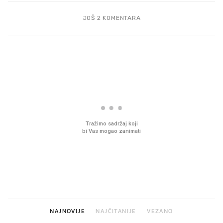
JOŠ 2 KOMENTARA
PROČITAJTE JOŠ
Mjesecima planiramo novu
Što povezuje Lexus i
kuhinju, a jednu važnu odluku
legendarnog Ponyja?
donesemo u samo deset
minuta
NAJNOVIJE
NAJČITANIJE
VEZANO