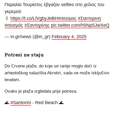
Παραλία Τουρίστες έβγαζαν selfies στο χείλος του
γκρεμού
🖇️
https://t.co/LlVgbyJeBH
#σεισμος
#Σαντορινη
#σεισμός
#Σαντορίνης
pic.twitter.com/h5Np5JwXeQ
— in.gr/news (@in_gr)
February 4, 2025
Potresi ne staju
Do Crvene plaže, do koje se ranije moglo doći iz
arheološkog nalazišta Akrotiri, sada se može isključivo
brodom.
Ovako je plaža izgledala prije potresa.
🌊
#Santorini
- Red Beach 🌊