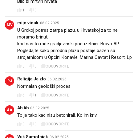
Bilo bi mrtvih hrvata
1
0
mijo vidak
06.02.2025.
MV
U Grckoj potres zatrpa plazu, u Hrvatskoj za to ne
moramo brinut,
kod nas to rade gradjevinski poduzetnici. Bravo AP
Pogledajte kako prirodna plaza postaje bazen sa
strojarnicom u Opcini Konavle, Marina Cavtat i Resort. Lp
8
0
ODGOVORITE
Religija Je zlo
06.02.2025.
RJ
Normalan geološki proces
5
1
ODGOVORITE
Ab Ab
06.02.2025.
AA
To je tako kad nisu betonirali. Ko im kriv.
3
0
ODGOVORITE
Vuk Samotnjak
06.02.2025.