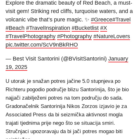
Explore the dramatic beauty of Red Beach, a must-
visit gem! Striking red cliffs, turquoise waters, and a
volcanic vibe that’s pure magic. ✨
#Greece
#Travel
#Beach
#TravelInspiration
#Bucketlist
#X
#TravelPhotography
#Photography
#NatureLovers
pic.twitter.com/ScV9nBkRHO
— Best Visit Santorini (@BVisitSantorini)
January
19, 2025
U utorak je snažan potres jačine 5.0 stupnjeva po
Richteru pogodio područje blizu Santorinija, što je bio
najjači zabilježeni potres na tom području do sada.
Gradonačelnik Santorinija Nikos Zorzos izjavio je za
Associated Press da bi seizmička aktivnost mogla
trajati tjednima prije nego što se situacija smiri.
Stručnjaci upozoravaju da bi jači potres mogao biti