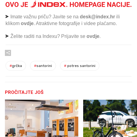
Imate važnu priču? Javite se na
desk@index.hr
ili
klikom
ovdje
. Atraktivne fotografije i videe plaćamo.
Želite raditi na Indexu? Prijavite se
ovdje
.
#
grčka
#
santorini
#
potres santorini
PROČITAJTE JOŠ