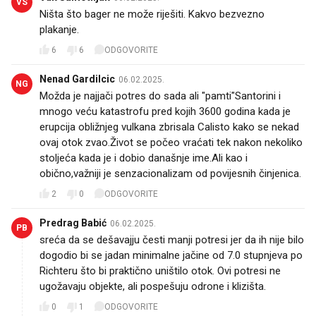
VS
Ništa što bager ne može riješiti. Kakvo bezvezno
plakanje.
6
6
ODGOVORITE
Nenad Gardilcic
06.02.2025.
NG
Možda je najjači potres do sada ali "pamti"Santorini i
mnogo veću katastrofu pred kojih 3600 godina kada je
erupcija obližnjeg vulkana zbrisala Calisto kako se nekad
ovaj otok zvao.Život se počeo vraćati tek nakon nekoliko
stoljeća kada je i dobio današnje ime.Ali kao i
obično,važniji je senzacionalizam od povijesnih činjenica.
2
0
ODGOVORITE
Predrag Babić
06.02.2025.
PB
sreća da se dešavajju česti manji potresi jer da ih nije bilo
dogodio bi se jadan minimalne jačine od 7.0 stupnjeva po
Richteru što bi praktično uništilo otok. Ovi potresi ne
ugožavaju objekte, ali pospešuju odrone i klizišta.
0
1
ODGOVORITE