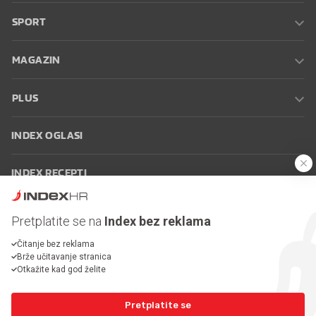
SPORT
MAGAZIN
PLUS
INDEX OGLASI
INDEX RECEPTI
INFO
Pretplatite se na
Index bez reklama
Čitanje bez reklama
Oglašavanje
Zaposli se na Indexu
Kontakt
Impressum
Uvjeti
Brže učitavanje stranica
korištenja
Postavke kolačića
Otkažite kad god želite
Pretplatite se