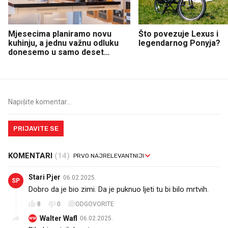
Mjesecima planiramo novu
Što povezuje Lexus i
kuhinju, a jednu važnu odluku
legendarnog Ponyja?
donesemo u samo deset
minuta
PRIJAVITE SE
KOMENTARI
(14)
Stari Pjer
06.02.2025.
SP
Dobro da je bio zimi. Da je puknuo ljeti tu bi bilo mrtvih.
8
0
ODGOVORITE
Walter Wafl
06.02.2025.
WW