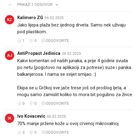
PRIKAŽI 1 ODGOVOR
Kalimero ZG
06.02.2025.
KZ
Jako lijepa plaža bez ijednog drveta. Samo nek uživaju
pod plastikom.
1
0
ODGOVORITE
AntiPropast Jedinica
06.02.2025.
AJ
Kakvi komentari od naših junaka, a prije 4 godine svuda
po netu (pogotovo na aplikaciji za potrese) suze i panika
balkanjerosa. I nama se svijet smijao. :)
Ekipa se u Grčkoj sve jače trese još od prošlog ljeta, a
mogu samo zamislit koliko to mora bit pogubno za živce.
0
0
ODGOVORITE
Ivo Kovacevic
06.02.2025.
IK
70% manje pržene kože u ovoj crvenoj mikrovalnoj.
0
0
ODGOVORITE