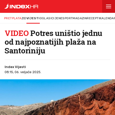
PRETPLATA
ZID
VIJESTI
OGLASI
CIJENE
SPORT
MAGAZIN
RECEPTI
KALENDA
VIDEO
Potres uništio jednu
od najpoznatijih plaža na
Santoriniju
Index Vijesti
08:15, 06. veljače 2025.