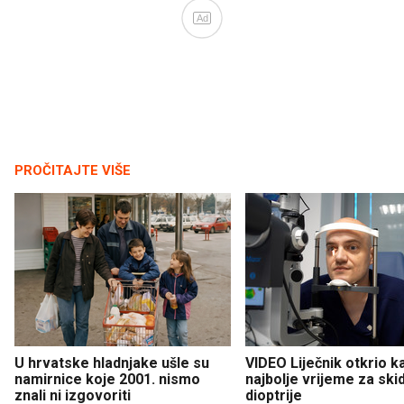
Ad
PROČITAJTE VIŠE
U hrvatske hladnjake ušle su
VIDEO Liječnik otkrio k
namirnice koje 2001. nismo
najbolje vrijeme za ski
znali ni izgovoriti
dioptrije