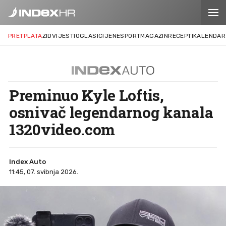
PRETPLATA
ZID
VIJESTI
OGLASI
CIJENE
SPORT
MAGAZIN
RECEPTI
KALENDAR
Preminuo Kyle Loftis,
osnivač legendarnog kanala
1320video.com
Index Auto
11:45, 07. svibnja 2026.