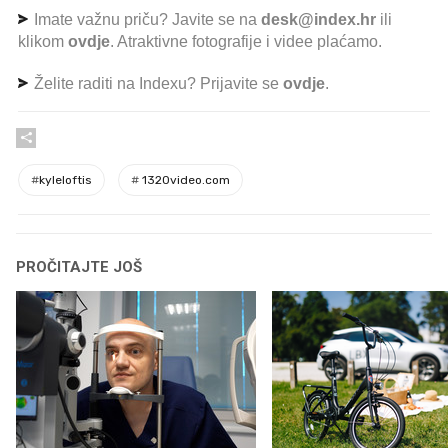
Imate važnu priču? Javite se na
desk@index.hr
ili
klikom
ovdje
. Atraktivne fotografije i videe plaćamo.
Želite raditi na Indexu? Prijavite se
ovdje
.
#
kyleloftis
#
1320video.com
PROČITAJTE JOŠ