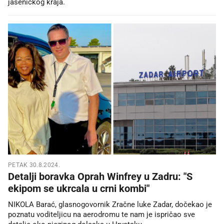
jaseničkog kraja.
PETAK 30.8.2024.
Detalji boravka Oprah Winfrey u Zadru: "S
ekipom se ukrcala u crni kombi"
NIKOLA Barać, glasnogovornik Zračne luke Zadar, dočekao je
poznatu voditeljicu na aerodromu te nam je ispričao sve