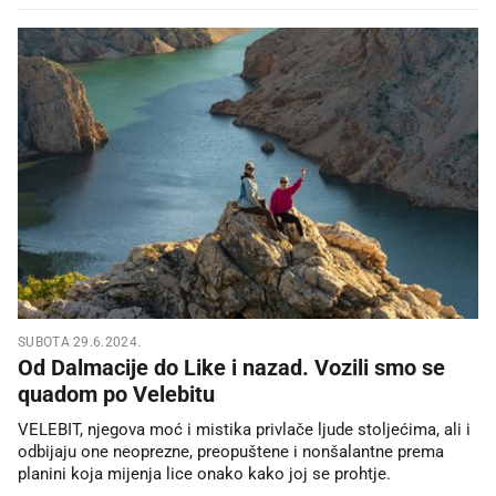
SUBOTA 29.6.2024.
Od Dalmacije do Like i nazad. Vozili smo se
quadom po Velebitu
VELEBIT, njegova moć i mistika privlače ljude stoljećima, ali i
odbijaju one neoprezne, preopuštene i nonšalantne prema
planini koja mijenja lice onako kako joj se prohtje.