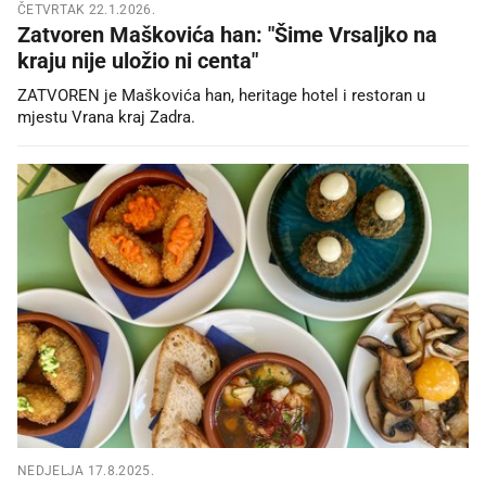
ČETVRTAK 22.1.2026.
Zatvoren Maškovića han: "Šime Vrsaljko na
kraju nije uložio ni centa"
ZATVOREN je Maškovića han, heritage hotel i restoran u
mjestu Vrana kraj Zadra.
NEDJELJA 17.8.2025.