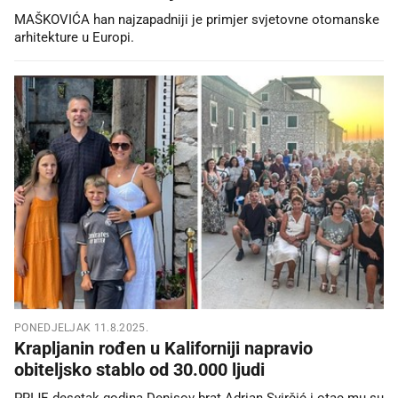
MAŠKOVIĆA han najzapadniji je primjer svjetovne otomanske
arhitekture u Europi.
PONEDJELJAK 11.8.2025.
Krapljanin rođen u Kaliforniji napravio
obiteljsko stablo od 30.000 ljudi
PRIJE desetak godina Denisov brat Adrian Svirčić i otac mu su