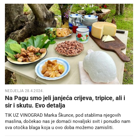
NEDJELJA 28.4.2024.
Na Pagu smo jeli janjeća crijeva, tripice, ali i
sir i skutu. Evo detalja
TIK UZ VINOGRAD Marka Škunce, pod stablima njegovih
maslina, dočekao nas je domaći novaljski svit i ponudio nam
sva otočka blaga koja u ovo doba možemo zamisliti.