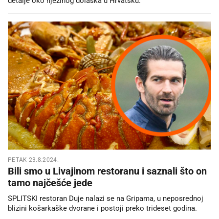
detalje oko njezinog dolaska u Hrvatsku.
PETAK 23.8.2024.
Bili smo u Livajinom restoranu i saznali što on
tamo najčešće jede
SPLITSKI restoran Duje nalazi se na Gripama, u neposrednoj
blizini košarkaške dvorane i postoji preko trideset godina.