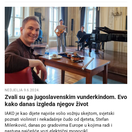
NEDJELJA 9.6.2024.
Zvali su ga jugoslavenskim vunderkindom. Evo
kako danas izgleda njegov život
IAKO je kao dijete najviše volio vožnju skejtom, svjetski
poznati violinist i nekadašnje čudo od djeteta, Stefan
Milenković, danas po gradovima Europe u kojima radi i
nastupa najčešće vozi električni monocikl.