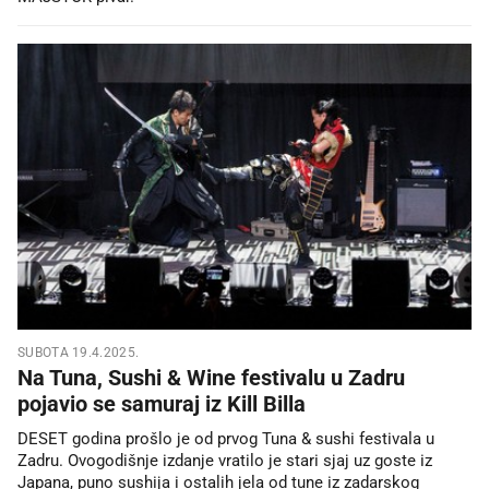
SUBOTA 19.4.2025.
Na Tuna, Sushi & Wine festivalu u Zadru
pojavio se samuraj iz Kill Billa
DESET godina prošlo je od prvog Tuna & sushi festivala u
Zadru. Ovogodišnje izdanje vratilo je stari sjaj uz goste iz
Japana, puno sushija i ostalih jela od tune iz zadarskog