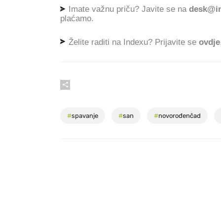
Imate važnu priču? Javite se na
desk@in
plaćamo.
Želite raditi na Indexu? Prijavite se
ovdje
#
spavanje
#
san
#
novorođenčad