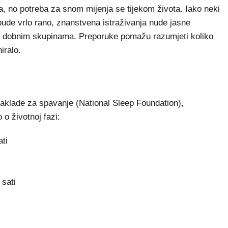
 no potreba za snom mijenja se tijekom života. Iako neki
e bude vrlo rano, znanstvena istraživanja nude jasne
im dobnim skupinama. Preporuke pomažu razumjeti koliko
iralo.
klade za spavanje (National Sleep Foundation),
 o životnoj fazi:
ti
 sati