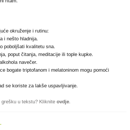
ni ritam.
juće okruženje i rutinu:
a i nešto hladnija.
poboljšati kvalitetu sna.
, poput čitanja, meditacije ili tople kupke.
 alkohola navečer.
rnice bogate triptofanom i melatoninom mogu pomoći
 se koriste za lakše uspavljivanje.
ti grešku u tekstu? Kliknite
ovdje
.
.
819.568 ČITATELJA