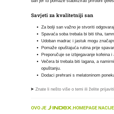
dan jer to pomaže stabilizirati prirodni tjeles
Savjeti za kvalitetniji san
Za bolji san važno je stvoriti odgovara
Spavaća soba trebala bi biti tiha, tamn
Udoban madrac i jastuk mogu značajno 
Pomaže opuštajuća rutina prije spavanja
Preporučuje se izbjegavanje kofeina i
Večera bi trebala biti lagana, a nami
opuštanju.
Dodaci prehrani s melatoninom ponekad
Znate li nešto više o temi ili želite prijavi
OVO JE
.
HOMEPAGE NACIJE