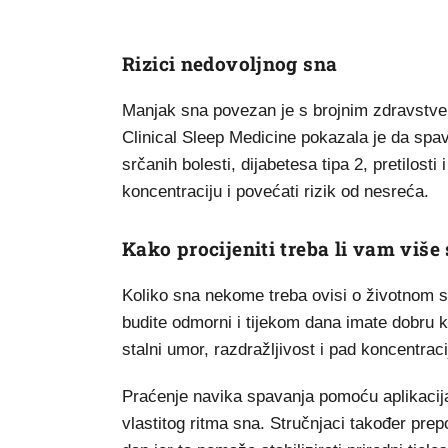
Rizici nedovoljnog sna
Manjak sna povezan je s brojnim zdravstv
Clinical Sleep Medicine pokazala je da spa
srčanih bolesti, dijabetesa tipa 2, pretilost
koncentraciju i povećati rizik od nesreća.
Kako procijeniti treba li vam više
Koliko sna nekome treba ovisi o životnom sti
budite odmorni i tijekom dana imate dobru k
stalni umor, razdražljivost i pad koncentrac
Praćenje navika spavanja pomoću aplikacij
vlastitog ritma sna. Stručnjaci također pre