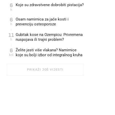
6
Koje su zdravstvene dobrobiti pistacija?
h
6
Osam namirnica za jače kosti i
h
prevenciju osteoporoze
11
Gubitak kose na Ozempicu: Privremena
h
nuspojava ili trajni problem?
6
Želite jesti više vlakana? Namirnice
kol
koje su bolji izbor od integralnog kruha
PRIKAŽI JOŠ VIJESTI