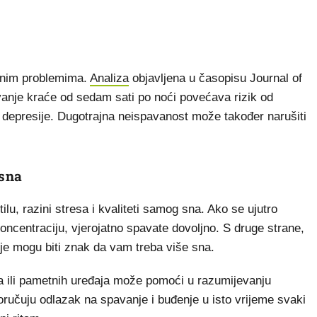
enim problemima.
Analiza
objavljena u časopisu Journal of
vanje kraće od sedam sati po noći povećava rizik od
i i depresije. Dugotrajna neispavanost može također narušiti
 sna
lu, razini stresa i kvaliteti samog sna. Ako se ujutro
oncentraciju, vjerojatno spavate dovoljno. S druge strane,
ije mogu biti znak da vam treba više sna.
a ili pametnih uređaja može pomoći u razumijevanju
poručuju odlazak na spavanje i buđenje u isto vrijeme svaki