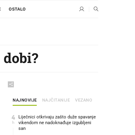
E
OSTALO
 dobi?
NAJNOVIJE
NAJČITANIJE
VEZANO
4
Liječnici otkrivaju zašto duže spavanje
h
vikendom ne nadoknađuje izgubljeni
san