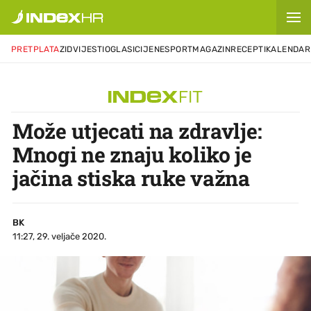
PRETPLATA
ZID
VIJESTI
OGLASI
CIJENE
SPORT
MAGAZIN
RECEPTI
KALENDAR
Može utjecati na zdravlje:
Mnogi ne znaju koliko je
jačina stiska ruke važna
BK
11:27, 29. veljače 2020.