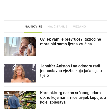
najbolje vrijeme za skidanje
ritual koji nikad nismo p
dioptrije
NAJNOVIJE
NAJČITANIJE
VEZANO
Uvijek vam je prevruće? Razlog ne
mora biti samo ljetna vrućina
Jennifer Aniston i na odmoru radi
jednostavnu vježbu koja jača cijelo
tijelo
Kardiokirurg nakon srčanog udara
otkrio koje namirnice uvijek kupuje, a
koje izbjegava