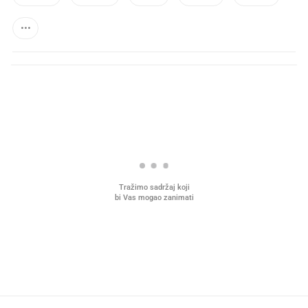
PROČITAJTE JOŠ
VIDEO
Liječnik otkrio kad je
Mokri prsti, kruh i paštet
najbolje vrijeme za skidanje
ritual koji nikad nismo p
dioptrije