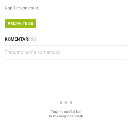
PRIJAVITE SE
KOMENTARI
(0)
Trenutno nema komentara.
PROČITAJTE JOŠ
VIDEO
Liječnik otkrio kad je
Mokri prsti, kruh i paštet