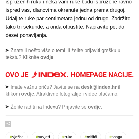
ispruženih ruku i neka vam ruke budu ispružene ravno
ispred vas, dlanovima okrenute jedna prema drugoj.
Udaljite ruke par centimetara jednu od druge. Zadržite
tako tri sekunde, a onda otpustite. Napravite pet do
deset ponavljanja.
Znate li nešto više o temi ili želite prijaviti grešku u
tekstu? Kliknite
ovdje
.
Imate važnu priču? Javite se na
desk@index.hr
ili
klikom
ovdje
. Atraktivne fotografije i videe plaćamo.
Želite raditi na Indexu? Prijavite se
ovdje
.
#
vježbe
#
savjeti
#
ruke
#
mišići
#
snaga