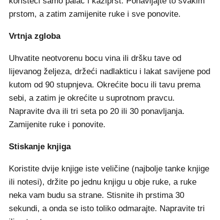
koristeći samo palac i kažiprst. Ponavljajte to svakim
prstom, a zatim zamijenite ruke i sve ponovite.
Vrtnja zgloba
Uhvatite neotvorenu bocu vina ili dršku tave od
lijevanog željeza, držeći nadlakticu i lakat savijene pod
kutom od 90 stupnjeva. Okrećite bocu ili tavu prema
sebi, a zatim je okrećite u suprotnom pravcu.
Napravite dva ili tri seta po 20 ili 30 ponavljanja.
Zamijenite ruke i ponovite.
Stiskanje knjiga
Koristite dvije knjige iste veličine (najbolje tanke knjige
ili notesi), držite po jednu knjigu u obje ruke, a ruke
neka vam budu sa strane. Stisnite ih prstima 30
sekundi, a onda se isto toliko odmarajte. Napravite tri