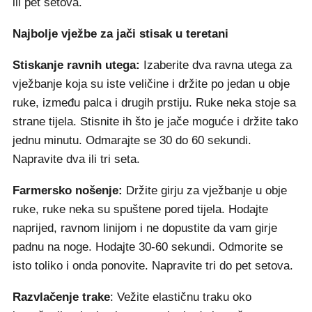
ili pet setova.
Najbolje vježbe za jači stisak u teretani
Stiskanje ravnih utega:
Izaberite dva ravna utega za
vježbanje koja su iste veličine i držite po jedan u obje
ruke, između palca i drugih prstiju. Ruke neka stoje sa
strane tijela. Stisnite ih što je jače moguće i držite tako
jednu minutu. Odmarajte se 30 do 60 sekundi.
Napravite dva ili tri seta.
Farmersko nošenje:
Držite girju za vježbanje u obje
ruke, ruke neka su spuštene pored tijela. Hodajte
naprijed, ravnom linijom i ne dopustite da vam girje
padnu na noge. Hodajte 30-60 sekundi. Odmorite se
isto toliko i onda ponovite. Napravite tri do pet setova.
Razvlačenje trake
: Vežite elastičnu traku oko