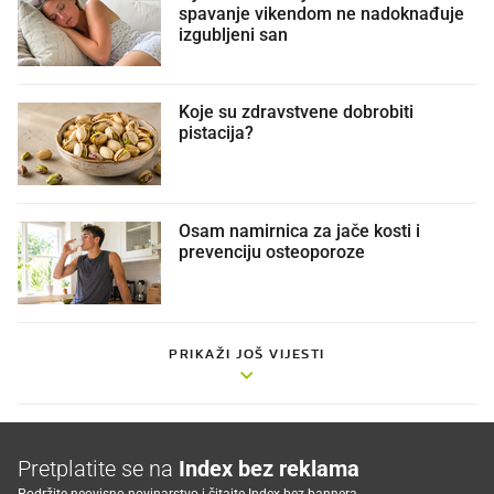
spavanje vikendom ne nadoknađuje
izgubljeni san
Koje su zdravstvene dobrobiti
pistacija?
Osam namirnica za jače kosti i
prevenciju osteoporoze
PRIKAŽI JOŠ VIJESTI
Pretplatite se na
Index bez reklama
Podržite neovisno novinarstvo i čitajte Index bez bannera.