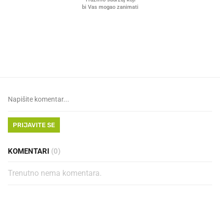
VIDEO
Liječnik otkrio kad je
Mokri prsti, kruh i paštet
najbolje vrijeme za skidanje
ritual koji nikad nismo p
dioptrije
PRIJAVITE SE
KOMENTARI
(0)
Trenutno nema komentara.
PROČITAJTE JOŠ