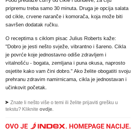
Food predlaže curry od cikle i bundeve, za čiju
pripremu treba samo 30 minuta. Druga je opcija salata
od cikle, crvene naranče i komorača, koja može biti
savršen dodatak ručku.
O receptima s ciklom pisac Julius Roberts kaže:
"Dobro je jesti nešto svježe, vibrantno i šareno. Cikla
je povrće koje jednostavno odiše zdravljem i
vitalnošću - bogata, zemljana i puna okusa, naprosto
osjetite kako vam čini dobro." Ako želite obogatiti svoju
prehranu zdravim namirnicama, cikla je jednostavan i
učinkovit početak.
Znate li nešto više o temi ili želite prijaviti grešku u
tekstu? Kliknite
ovdje
.