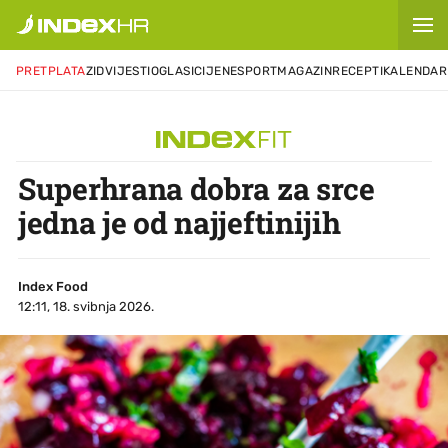
PRETPLATA
ZID
VIJESTI
OGLASI
CIJENE
SPORT
MAGAZIN
RECEPTI
KALENDAR
Superhrana dobra za srce
jedna je od najjeftinijih
Index Food
12:11, 18. svibnja 2026.