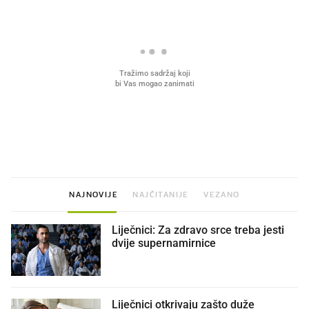
VIDEO
Liječnik otkrio kad je
Mokri prsti, kruh i paštet
najbolje vrijeme za skidanje
ritual koji nikad nismo p
dioptrije
NAJNOVIJE
NAJČITANIJE
VEZANO
Liječnici: Za zdravo srce treba jesti
dvije supernamirnice
Liječnici otkrivaju zašto duže