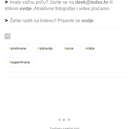
Imate važnu priču? Javite se na
desk@index.hr
ili
klikom
ovdje
. Atraktivne fotografije i videe plaćamo.
Želite raditi na Indexu? Prijavite se
ovdje
.
#
prehrana
#
zdravlje
#
srce
#
cikla
#
superhrana
PROČITAJTE JOŠ