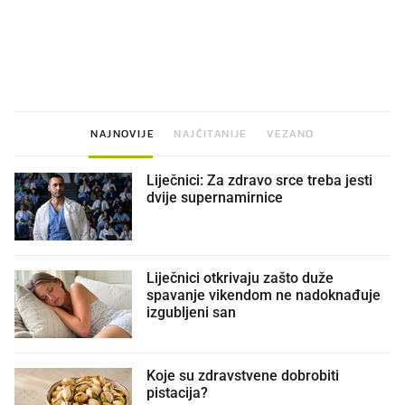
VIDEO
Liječnik otkrio kad je
Mokri prsti, kruh i paštet
najbolje vrijeme za skidanje
ritual koji nikad nismo p
dioptrije
NAJNOVIJE
NAJČITANIJE
VEZANO
Liječnici: Za zdravo srce treba jesti
dvije supernamirnice
Liječnici otkrivaju zašto duže
spavanje vikendom ne nadoknađuje
izgubljeni san
Koje su zdravstvene dobrobiti
pistacija?