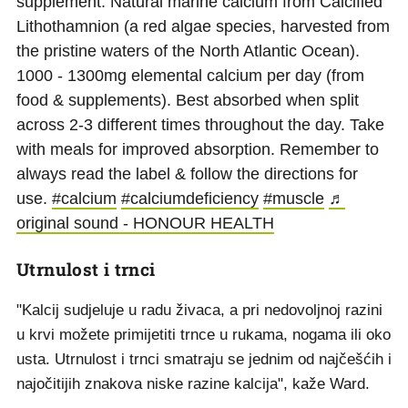
supplement: Natural marine calcium from Calcified
Lithothamnion (a red algae species, harvested from
the pristine waters of the North Atlantic Ocean).
1000 - 1300mg elemental calcium per day (from
food & supplements). Best absorbed when split
across 2-3 different times throughout the day. Take
with meals for improved absorption. Remember to
always read the label & follow the directions for
use.
#calcium
#calciumdeficiency
#muscle
♬
original sound - HONOUR HEALTH
Utrnulost i trnci
"Kalcij sudjeluje u radu živaca, a pri nedovoljnoj razini
u krvi možete primijetiti trnce u rukama, nogama ili oko
usta. Utrnulost i trnci smatraju se jednim od najčešćih i
najočitijih znakova niske razine kalcija", kaže Ward.