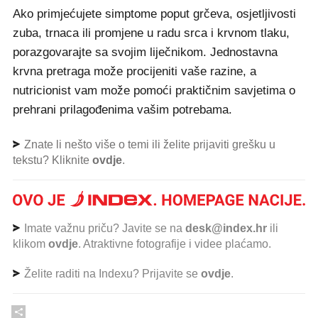
Ako primjećujete simptome poput grčeva, osjetljivosti
zuba, trnaca ili promjene u radu srca i krvnom tlaku,
porazgovarajte sa svojim liječnikom. Jednostavna
krvna pretraga može procijeniti vaše razine, a
nutricionist vam može pomoći praktičnim savjetima o
prehrani prilagođenima vašim potrebama.
Znate li nešto više o temi ili želite prijaviti grešku u
tekstu? Kliknite
ovdje
.
Imate važnu priču? Javite se na
desk@index.hr
ili
klikom
ovdje
. Atraktivne fotografije i videe plaćamo.
Želite raditi na Indexu? Prijavite se
ovdje
.