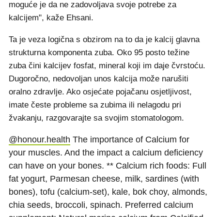
moguće je da ne zadovoljava svoje potrebe za
kalcijem", kaže Ehsani.
Ta je veza logična s obzirom na to da je kalcij glavna
strukturna komponenta zuba. Oko 95 posto težine
zuba čini kalcijev fosfat, mineral koji im daje čvrstoću.
Dugoročno, nedovoljan unos kalcija može narušiti
oralno zdravlje. Ako osjećate pojačanu osjetljivost,
imate česte probleme sa zubima ili nelagodu pri
žvakanju, razgovarajte sa svojim stomatologom.
@honour.health
The importance of Calcium for
your muscles. And the impact a calcium deficiency
can have on your bones. ** Calcium rich foods: Full
fat yogurt, Parmesan cheese, milk, sardines (with
bones), tofu (calcium-set), kale, bok choy, almonds,
chia seeds, broccoli, spinach. Preferred calcium