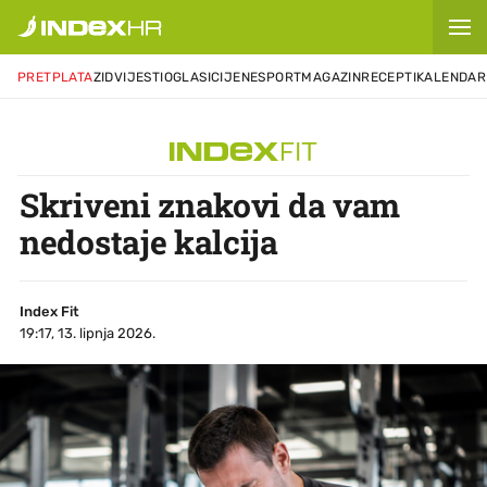
PRETPLATA
ZID
VIJESTI
OGLASI
CIJENE
SPORT
MAGAZIN
RECEPTI
KALENDAR
Skriveni znakovi da vam
nedostaje kalcija
Index Fit
19:17, 13. lipnja 2026.