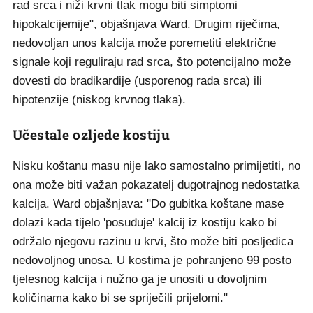
rad srca i niži krvni tlak mogu biti simptomi
hipokalcijemije", objašnjava Ward. Drugim riječima,
nedovoljan unos kalcija može poremetiti električne
signale koji reguliraju rad srca, što potencijalno može
dovesti do bradikardije (usporenog rada srca) ili
hipotenzije (niskog krvnog tlaka).
Učestale ozljede kostiju
Nisku koštanu masu nije lako samostalno primijetiti, no
ona može biti važan pokazatelj dugotrajnog nedostatka
kalcija. Ward objašnjava: "Do gubitka koštane mase
dolazi kada tijelo 'posuđuje' kalcij iz kostiju kako bi
održalo njegovu razinu u krvi, što može biti posljedica
nedovoljnog unosa. U kostima je pohranjeno 99 posto
tjelesnog kalcija i nužno ga je unositi u dovoljnim
količinama kako bi se spriječili prijelomi."