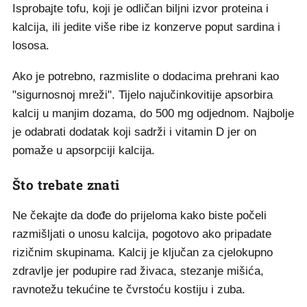
Isprobajte tofu, koji je odličan biljni izvor proteina i
kalcija, ili jedite više ribe iz konzerve poput sardina i
lososa.
Ako je potrebno, razmislite o dodacima prehrani kao
"sigurnosnoj mreži". Tijelo najučinkovitije apsorbira
kalcij u manjim dozama, do 500 mg odjednom. Najbolje
je odabrati dodatak koji sadrži i vitamin D jer on
pomaže u apsorpciji kalcija.
Što trebate znati
Ne čekajte da dođe do prijeloma kako biste počeli
razmišljati o unosu kalcija, pogotovo ako pripadate
rizičnim skupinama. Kalcij je ključan za cjelokupno
zdravlje jer podupire rad živaca, stezanje mišića,
ravnotežu tekućine te čvrstoću kostiju i zuba.