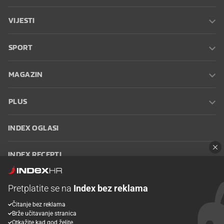
VIJESTI
SPORT
MAGAZIN
PLUS
INDEX OGLASI
INDEX RECEPTI
INFO
Pretplatite se na
Index bez reklama
Čitanje bez reklama
Oglašavanje
Zaposli se na Indexu
Kontakt
Impressum
Uvjeti
Brže učitavanje stranica
korištenja
Postavke kolačića
Otkažite kad god želite