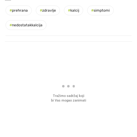
#
prehrana
#
zdravlje
#
kalcij
#
simptomi
#
nedostatakkalcija
PROČITAJTE JOŠ
VIDEO
Liječnik otkrio kad je
Mokri prsti, kruh i paštet
najbolje vrijeme za skidanje
ritual koji nikad nismo p
dioptrije