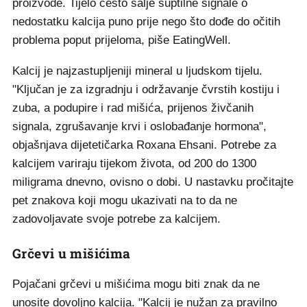
proizvode. Tijelo često šalje suptilne signale o
nedostatku kalcija puno prije nego što dođe do očitih
problema poput prijeloma, piše EatingWell.
Kalcij je najzastupljeniji mineral u ljudskom tijelu.
"Ključan je za izgradnju i održavanje čvrstih kostiju i
zuba, a podupire i rad mišića, prijenos živčanih
signala, zgrušavanje krvi i oslobađanje hormona",
objašnjava dijetetičarka Roxana Ehsani. Potrebe za
kalcijem variraju tijekom života, od 200 do 1300
miligrama dnevno, ovisno o dobi. U nastavku pročitajte
pet znakova koji mogu ukazivati na to da ne
zadovoljavate svoje potrebe za kalcijem.
Grčevi u mišićima
Pojačani grčevi u mišićima mogu biti znak da ne
unosite dovoljno kalcija. "Kalcij je nužan za pravilno