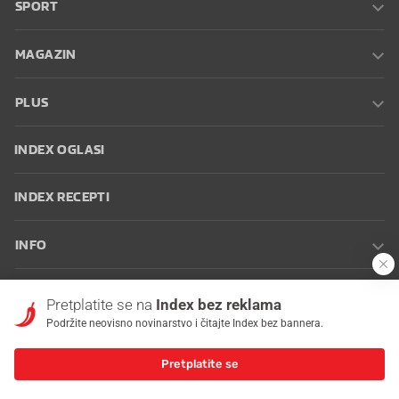
SPORT
MAGAZIN
PLUS
INDEX OGLASI
INDEX RECEPTI
INFO
Oglašavanje
Zaposli se na Indexu
Kontakt
Impressum
Uvjeti
Pretplatite se na
Index bez reklama
korištenja
Postavke kolačića
Podržite neovisno novinarstvo i čitajte Index bez bannera.
Pretplatite se
© 2026 Index