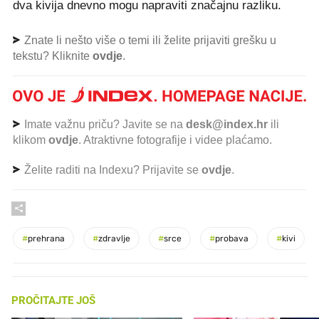
dva kivija dnevno mogu napraviti značajnu razliku.
Znate li nešto više o temi ili želite prijaviti grešku u
tekstu? Kliknite
ovdje
.
Imate važnu priču? Javite se na
desk@index.hr
ili
klikom
ovdje
. Atraktivne fotografije i videe plaćamo.
Želite raditi na Indexu? Prijavite se
ovdje
.
#
prehrana
#
zdravlje
#
srce
#
probava
#
kivi
PROČITAJTE JOŠ