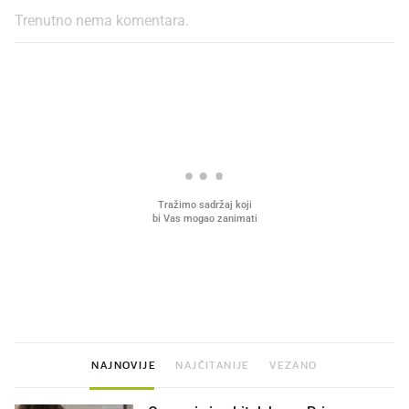
Trenutno nema komentara.
PROČITAJTE JOŠ
VIDEO
Liječnik otkrio kad je
Mokri prsti, kruh i paštet
najbolje vrijeme za skidanje
ritual koji nikad nismo p
dioptrije
NAJNOVIJE
NAJČITANIJE
VEZANO