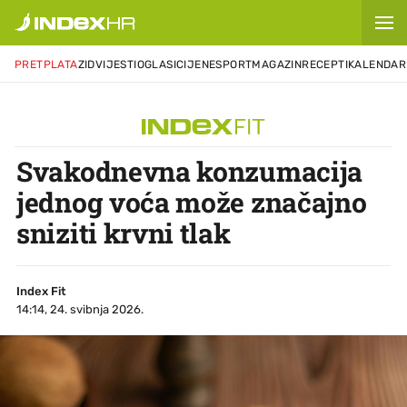
PRETPLATA
ZID
VIJESTI
OGLASI
CIJENE
SPORT
MAGAZIN
RECEPTI
KALENDAR
Svakodnevna konzumacija
jednog voća može značajno
sniziti krvni tlak
Index Fit
14:14, 24. svibnja 2026.