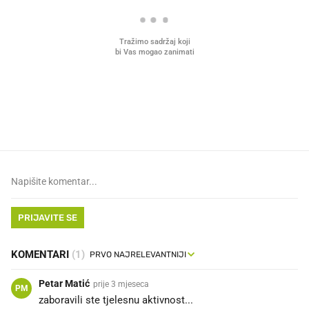
VIDEO
Liječnik otkrio kad je
Mokri prsti, kruh i paštet
najbolje vrijeme za skidanje
ritual koji nikad nismo p
dioptrije
PRIJAVITE SE
KOMENTARI
(1)
Petar Matić
prije 3 mjeseca
PM
zaboravili ste tjelesnu aktivnost...