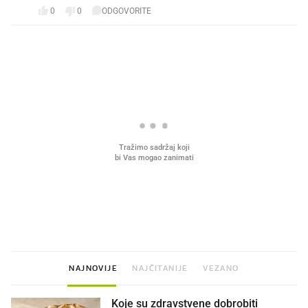
0
0
ODGOVORITE
PROČITAJTE JOŠ
VIDEO
Liječnik otkrio kad je
Mokri prsti, kruh i paštet
najbolje vrijeme za skidanje
ritual koji nikad nismo p
dioptrije
NAJNOVIJE
NAJČITANIJE
VEZANO
Koje su zdravstvene dobrobiti