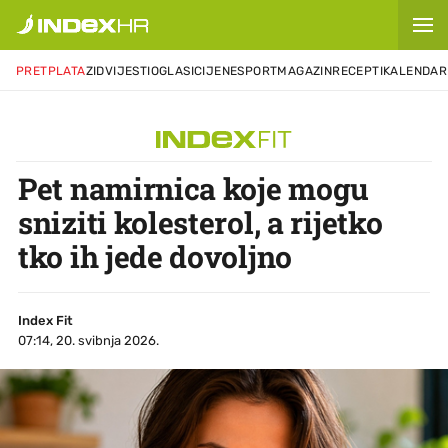
PRETPLATA
ZID
VIJESTI
OGLASI
CIJENE
SPORT
MAGAZIN
RECEPTI
KALENDAR
Pet namirnica koje mogu
sniziti kolesterol, a rijetko
tko ih jede dovoljno
Index Fit
07:14, 20. svibnja 2026.