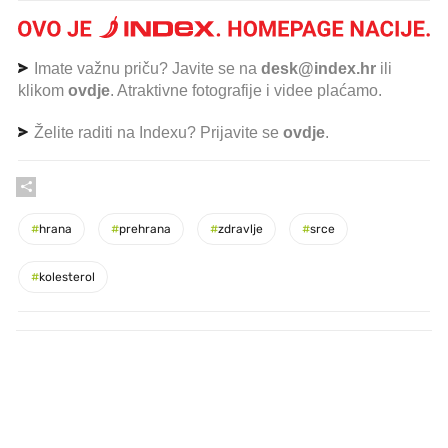
Imate važnu priču? Javite se na
desk@index.hr
ili
klikom
ovdje
. Atraktivne fotografije i videe plaćamo.
Želite raditi na Indexu? Prijavite se
ovdje
.
#
hrana
#
prehrana
#
zdravlje
#
srce
#
kolesterol
PROČITAJTE JOŠ