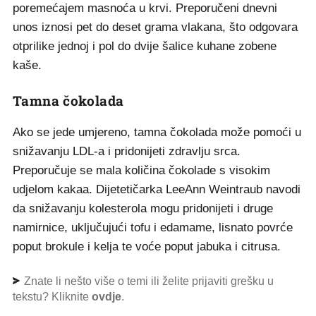
poremećajem masnoća u krvi. Preporučeni dnevni
unos iznosi pet do deset grama vlakana, što odgovara
otprilike jednoj i pol do dvije šalice kuhane zobene
kaše.
Tamna čokolada
Ako se jede umjereno, tamna čokolada može pomoći u
snižavanju LDL-a i pridonijeti zdravlju srca.
Preporučuje se mala količina čokolade s visokim
udjelom kakaa. Dijetetičarka LeeAnn Weintraub navodi
da snižavanju kolesterola mogu pridonijeti i druge
namirnice, uključujući tofu i edamame, lisnato povrće
poput brokule i kelja te voće poput jabuka i citrusa.
Znate li nešto više o temi ili želite prijaviti grešku u
tekstu? Kliknite
ovdje
.