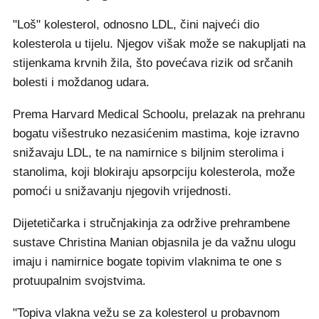
"Loš" kolesterol, odnosno LDL, čini najveći dio
kolesterola u tijelu. Njegov višak može se nakupljati na
stijenkama krvnih žila, što povećava rizik od srčanih
bolesti i moždanog udara.
Prema Harvard Medical Schoolu, prelazak na prehranu
bogatu višestruko nezasićenim mastima, koje izravno
snižavaju LDL, te na namirnice s biljnim sterolima i
stanolima, koji blokiraju apsorpciju kolesterola, može
pomoći u snižavanju njegovih vrijednosti.
Dijetetičarka i stručnjakinja za održive prehrambene
sustave Christina Manian objasnila je da važnu ulogu
imaju i namirnice bogate topivim vlaknima te one s
protuupalnim svojstvima.
"Topiva vlakna vežu se za kolesterol u probavnom