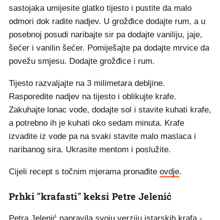
sastojaka umijesite glatko tijesto i pustite da malo
odmori dok radite nadjev. U grožđice dodajte rum, a u
posebnoj posudi naribajte sir pa dodajte vaniliju, jaje,
šećer i vanilin šećer. Pomiješajte pa dodajte mrvice da
povežu smjesu. Dodajte grožđice i rum.
Tijesto razvaljajte na 3 milimetara debljine.
Rasporedite nadjev na tijesto i oblikujte krafe.
Zakuhajte lonac vode, dodajte sol i stavite kuhati krafe,
a potrebno ih je kuhati oko sedam minuta. Krafe
izvadite iz vode pa na svaki stavite malo maslaca i
naribanog sira. Ukrasite mentom i poslužite.
Cijeli recept s točnim mjerama pronađite
ovdje
.
Prhki "krafasti" keksi Petre Jelenić
Petra Jelenić napravila svoju verziju istarskih krafa -