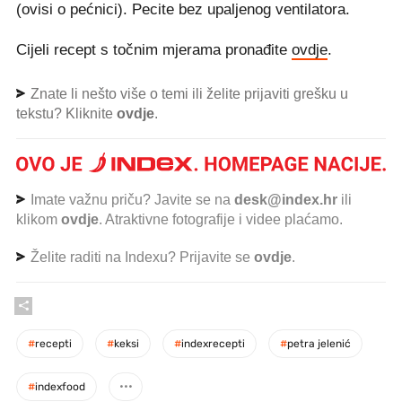
(ovisi o pećnici). Pecite bez upaljenog ventilatora.
Cijeli recept s točnim mjerama pronađite
ovdje
.
Znate li nešto više o temi ili želite prijaviti grešku u
tekstu? Kliknite
ovdje
.
Imate važnu priču? Javite se na
desk@index.hr
ili
klikom
ovdje
. Atraktivne fotografije i videe plaćamo.
Želite raditi na Indexu? Prijavite se
ovdje
.
#
recepti
#
keksi
#
indexrecepti
#
petra jelenić
#
indexfood