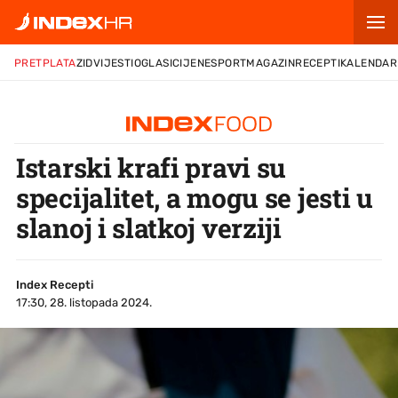
PRETPLATA
ZID
VIJESTI
OGLASI
CIJENE
SPORT
MAGAZIN
RECEPTI
KALENDAR
Istarski krafi pravi su
specijalitet, a mogu se jesti u
slanoj i slatkoj verziji
Index Recepti
17:30, 28. listopada 2024.