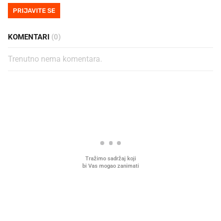
PRIJAVITE SE
KOMENTARI
(0)
Trenutno nema komentara.
PROČITAJTE JOŠ
U hrvatske hladnjake ušle su
VIDEO
Liječnik otkrio kad je
namirnice koje 2001. nismo znali
najbolje vrijeme za skid
ni izgovoriti
dioptrije