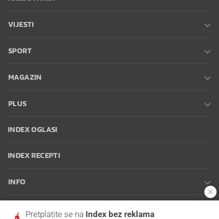
VIJESTI
SPORT
MAGAZIN
PLUS
INDEX OGLASI
INDEX RECEPTI
INFO
Oglašavanje
Zaposli se na Indexu
Kontakt
Impressum
Uvjeti
Pretplatite se na
Index bez reklama
korištenja
Postavke kolačića