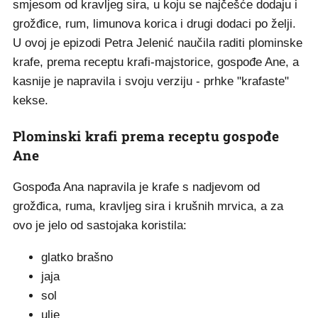
smjesom od kravljeg sira, u koju se najčešće dodaju i
grožđice, rum, limunova korica i drugi dodaci po želji.
U ovoj je epizodi Petra Jelenić naučila raditi plominske
krafe, prema receptu krafi-majstorice, gospođe Ane, a
kasnije je napravila i svoju verziju - prhke "krafaste"
kekse.
Plominski krafi prema receptu gospođe
Ane
Gospođa Ana napravila je krafe s nadjevom od
grožđica, ruma, kravljeg sira i krušnih mrvica, a za
ovo je jelo od sastojaka koristila:
glatko brašno
jaja
sol
ulje