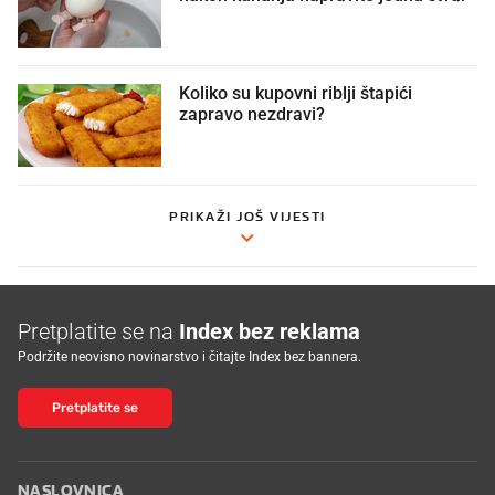
Koliko su kupovni riblji štapići
zapravo nezdravi?
PRIKAŽI JOŠ VIJESTI
Pretplatite se na
Index bez reklama
Podržite neovisno novinarstvo i čitajte Index bez bannera.
Pretplatite se
NASLOVNICA