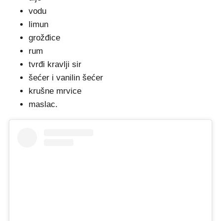
vodu
limun
grožđice
rum
tvrđi kravlji sir
šećer i vanilin šećer
krušne mrvice
maslac.