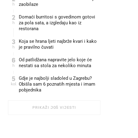
h
zaobilaze
2
Domaći burritosi s govedinom gotovi
h
za pola sata, a izgledaju kao iz
restorana
3
Koja se hrana ljeti najbrže kvari i kako
h
je pravilno čuvati
6
Od patlidžana napravite jelo koje će
h
nestati sa stola za nekoliko minuta
5
Gdje je najbolji sladoled u Zagrebu?
kol
Obišla sam 6 poznatih mjesta i imam
pobjednika
PRIKAŽI JOŠ VIJESTI