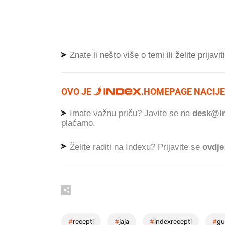
Znate li nešto više o temi ili želite prijavi
OVO JE
.
HOMEPAGE NACIJE
Imate važnu priču? Javite se na
desk@in
plaćamo.
Želite raditi na Indexu? Prijavite se
ovdje
#
recepti
#
jaja
#
indexrecepti
#
gu