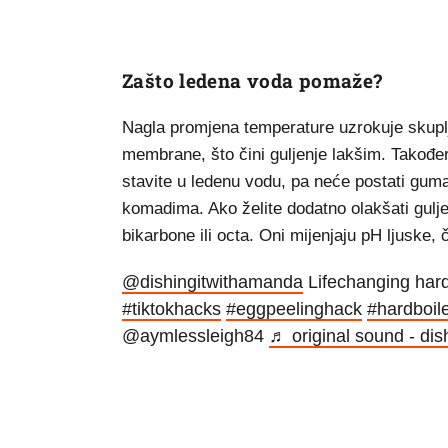
Zašto ledena voda pomaže?
Nagla promjena temperature uzrokuje skuplja
membrane, što čini guljenje lakšim. Također
stavite u ledenu vodu, pa neće postati guma
komadima. Ako želite dodatno olakšati gulje
bikarbone ili octa. Oni mijenjaju pH ljuske,
@dishingitwithamanda
Lifechanging hard
#tiktokhacks
#eggpeelinghack
#hardboil
@aymlessleigh84
♬ original sound - dis