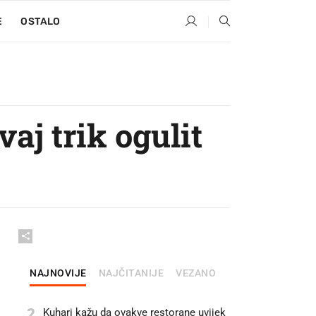
E
OSTALO
aj trik ogulit
NAJNOVIJE
NAJČITANIJE
VEZANO
2
Kuhari kažu da ovakve restorane uvijek