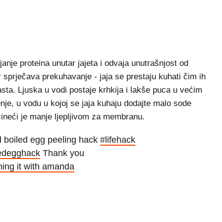
nje proteina unutar jajeta i odvaja unutrašnjost od
 sprječava prekuhavanje - jaja se prestaju kuhati čim ih
sta. Ljuska u vodi postaje krhkija i lakše puca u većim
nje, u vodu u kojoj se jaja kuhaju dodajte malo sode
 čineći je manje ljepljivom za membranu.
 boiled egg peeling hack
#lifehack
edegghack
Thank you
hing it with amanda