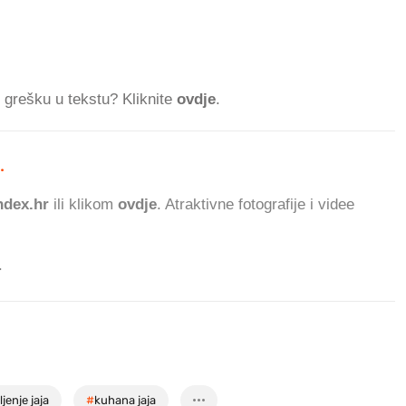
ti grešku u tekstu? Kliknite
ovdje
.
.
763.000 ČITATELJA D
dex.hr
ili klikom
ovdje
. Atraktivne fotografije i videe
.
ljenje jaja
#
kuhana jaja