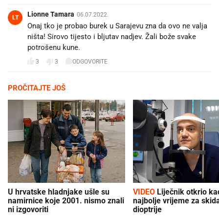
Lionne Tamara
06.07.2022.
LT
Onaj tko je probao burek u Sarajevu zna da ovo ne valja
ništa! Sirovo tijesto i bljutav nadjev. Žali bože svake
potrošenu kune.
3
3
ODGOVORITE
PROČITAJTE JOŠ
U hrvatske hladnjake ušle su
VIDEO
Liječnik otkrio kad je
namirnice koje 2001. nismo znali
najbolje vrijeme za skid
ni izgovoriti
dioptrije