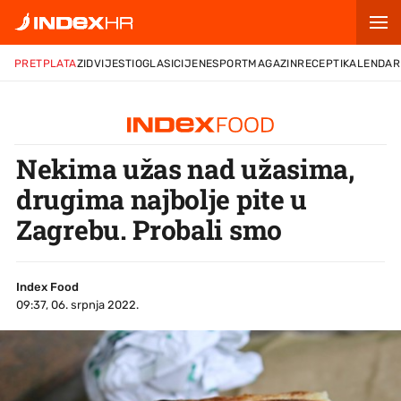
PRETPLATA
ZID
VIJESTI
OGLASI
CIJENE
SPORT
MAGAZIN
RECEPTI
KALENDAR
Nekima užas nad užasima,
drugima najbolje pite u
Zagrebu. Probali smo
Index Food
09:37, 06. srpnja 2022.