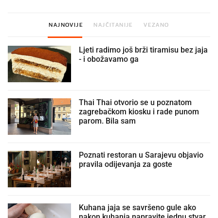
NAJNOVIJE
NAJČITANIJE
VEZANO
Ljeti radimo još brži tiramisu bez jaja
- i obožavamo ga
Thai Thai otvorio se u poznatom
zagrebačkom kiosku i rade punom
parom. Bila sam
Poznati restoran u Sarajevu objavio
pravila odijevanja za goste
Kuhana jaja se savršeno gule ako
nakon kuhanja napravite jednu stvar