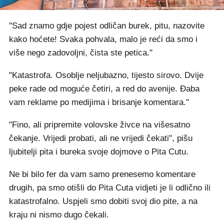
"Sad znamo gdje pojest odličan burek, pitu, nazovite
kako hoćete! Svaka pohvala, malo je reći da smo i
više nego zadovoljni, čista ste petica."
"Katastrofa. Osoblje neljubazno, tijesto sirovo. Dvije
peke rade od moguće četiri, a red do avenije. Đaba
vam reklame po medijima i brisanje komentara."
"Fino, ali pripremite volovske živce na višesatno
čekanje. Vrijedi probati, ali ne vrijedi čekati", pišu
ljubitelji pita i bureka svoje dojmove o Pita Cutu.
Ne bi bilo fer da vam samo prenesemo komentare
drugih, pa smo otišli do Pita Cuta vidjeti je li odlično ili
katastrofalno. Uspjeli smo dobiti svoj dio pite, a na
kraju ni nismo dugo čekali.