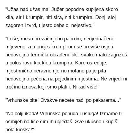
"Užas nad užasima. Jučer popodne kupljena skoro
kila, sir i krumpir, niti sira, niti krumpira. Donji sloj
zagoren i tvrd, tijesto debelo, nejestivo."
"Loše, meso prezačinjeno paprom, neujednačeno
mljeveno, a u onoj s krumpirom se previše osjeti
nedovoljno termički obrađeni luk i svako malo zagrizeš
u polusirovu kockicu krumpira. Kore osrednje,
mjestimično neravnomjerno motane pa je pita
nedovoljno pečena na pojedinim mjestima. Ne vrijedi ni
trećinu iznosa koji smo platili. Nikad više!"
"Vrhunske pite! Ovakve nećete naći po pekarama..."
"Najbolji ikada! Vrhunska ponuda i usluga! Izmame ti
osmijeh na lice čim ih ugledaš. Sve ukusno i kupiš
pola kioska!"