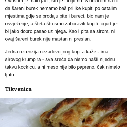
Okusom je malo jači, što je i logično. S obzirom na to
da šareni burek nemamo baš prilike kupiti po ostalim
mjestima gdje se prodaju pite i bureci, bio nam je
osvježenje, a šteta što smo zaboravili kupiti jogurt jer
bi jako dobro pasao uz njega. Kao i pita sa sirom, ni
ovaj šareni burek nije mastan ni preslan.
Jedna recenzija nezadovoljnog kupca kaže - ima
sirovog krumpira - sva sreća da nismo našli nijednu
takvu kockicu, a ni meso nije bilo papreno, čak nimalo
ljuto.
Tikvenica