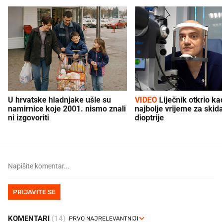
U hrvatske hladnjake ušle su
VIDEO
Liječnik otkrio kad je
namirnice koje 2001. nismo znali
najbolje vrijeme za skid
ni izgovoriti
dioptrije
PRIJAVITE SE
KOMENTARI
(14)