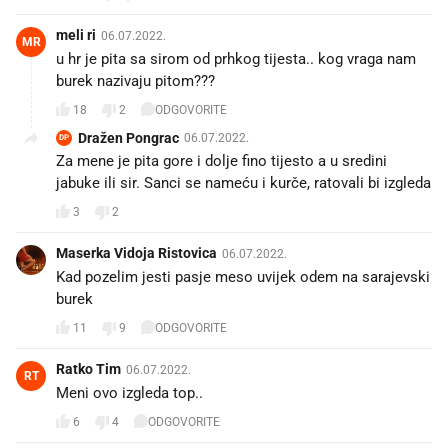
meli ri
06.07.2022.
MR
u hr je pita sa sirom od prhkog tijesta.. kog vraga nam
burek nazivaju pitom???
18
2
ODGOVORITE
Dražen Pongrac
06.07.2022.
DP
Za mene je pita gore i dolje fino tijesto a u sredini
jabuke ili sir. Sanci se nameću i kurče, ratovali bi izgleda
3
2
Maserka Vidoja Ristovica
06.07.2022.
Kad pozelim jesti pasje meso uvijek odem na sarajevski
burek
11
9
ODGOVORITE
Ratko Tim
06.07.2022.
RT
Meni ovo izgleda top..
6
4
ODGOVORITE