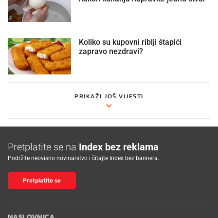
Koliko su kupovni riblji štapići
zapravo nezdravi?
PRIKAŽI JOŠ VIJESTI
Pretplatite se na
Index bez reklama
Podržite neovisno novinarstvo i čitajte Index bez bannera.
Pretplatite se
NASLOVNICA