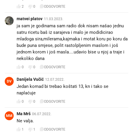
2
0
ODGOVORITE
matvei platov
11.03.2023.
ja sam je godinama sam radio dok nisam našao jednu
satru ricetu baš iz sarajeva i malo je modidicirao
mladoga sira,milerama,kajmaka i motat koru po koru da
bude puna smjese, polit rastolpljenim maslom i još
jednom korom i još masla....udavio bise u njoj a traje i
nekoliko dana
0
0
ODGOVORITE
Danijela Vučić
12.07.2022.
DV
Jedan komad bi trebao koštati 13, kn i tako se
naplaćuje
0
0
ODGOVORITE
Ma Mrš
06.07.2022.
MM
Ne valja.
1
1
ODGOVORITE