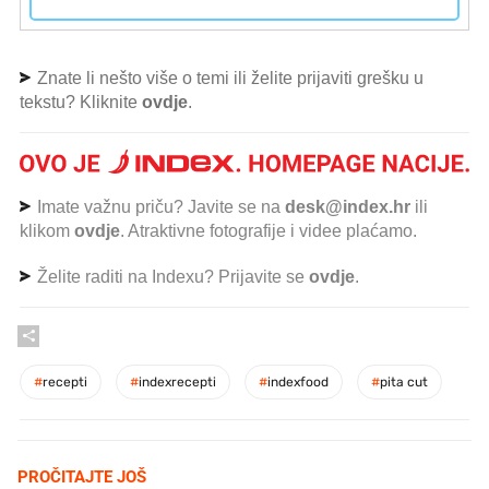
Znate li nešto više o temi ili želite prijaviti grešku u
tekstu? Kliknite
ovdje
.
Imate važnu priču? Javite se na
desk@index.hr
ili
klikom
ovdje
. Atraktivne fotografije i videe plaćamo.
Želite raditi na Indexu? Prijavite se
ovdje
.
#
recepti
#
indexrecepti
#
indexfood
#
pita cut
PROČITAJTE JOŠ