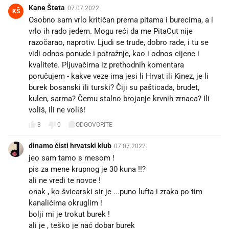
Kane Šteta
07.07.2022.
KŠ
Osobno sam vrlo kritičan prema pitama i burecima, a i
vrlo ih rado jedem. Mogu reći da me PitaCut nije
razočarao, naprotiv. Ljudi se trude, dobro rade, i tu se
vidi odnos ponude i potražnje, kao i odnos cijene i
kvalitete. Pljuvačima iz prethodnih komentara
poručujem - kakve veze ima jesi li Hrvat ili Kinez, je li
burek bosanski ili turski? Čiji su pašticada, brudet,
kulen, sarma? Čemu stalno brojanje krvnih zrnaca? Ili
voliš, ili ne voliš!
3
0
ODGOVORITE
dinamo čisti hrvatski klub
07.07.2022.
jeo sam tamo s mesom !
pis za mene krupnog je 30 kuna !!?
ali ne vredi te novce !
onak , ko švicarski sir je ...puno lufta i zraka po tim
kanalićima okruglim !
bolji mi je trokut burek !
ali je , teško je nać dobar burek