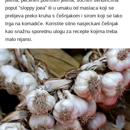
jelima, pečenim povrtnim jelima, sočnim sendvičima
poput "sloppy joea" ili u umaku od maslaca koji se
prelijeva preko kruha s češnjakom i sirom koji se lako
trga na komadiće. Koristite sitno nasjeckani češnjak
kao snažnu sporednu ulogu za recepte kojima treba
malo nijansi.