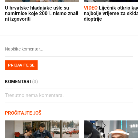
U hrvatske hladnjake ušle su
VIDEO
Liječnik otkrio kad je
namirnice koje 2001. nismo znali
najbolje vrijeme za skid
ni izgovoriti
dioptrije
PRIJAVITE SE
KOMENTARI
(0)
Trenutno nema komentara.
PROČITAJTE JOŠ