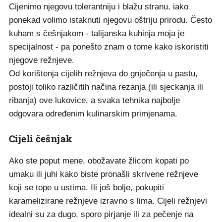
Cijenimo njegovu tolerantniju i blažu stranu, iako
ponekad volimo istaknuti njegovu oštriju prirodu. Često
kuham s češnjakom - talijanska kuhinja moja je
specijalnost - pa ponešto znam o tome kako iskoristiti
njegove režnjeve.
Od korištenja cijelih režnjeva do gnječenja u pastu,
postoji toliko različitih načina rezanja (ili sjeckanja ili
ribanja) ove lukovice, a svaka tehnika najbolje
odgovara određenim kulinarskim primjenama.
Cijeli češnjak
Ako ste poput mene, obožavate žlicom kopati po
umaku ili juhi kako biste pronašli skrivene režnjeve
koji se tope u ustima. Ili još bolje, pokupiti
karamelizirane režnjeve izravno s lima. Cijeli režnjevi
idealni su za dugo, sporo pirjanje ili za pečenje na