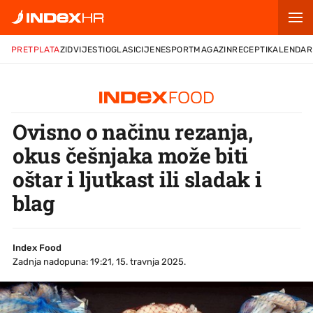
PRETPLATA
ZID
VIJESTI
OGLASI
CIJENE
SPORT
MAGAZIN
RECEPTI
KALENDAR
Ovisno o načinu rezanja,
okus češnjaka može biti
oštar i ljutkast ili sladak i
blag
Index Food
Zadnja nadopuna: 19:21, 15. travnja 2025.