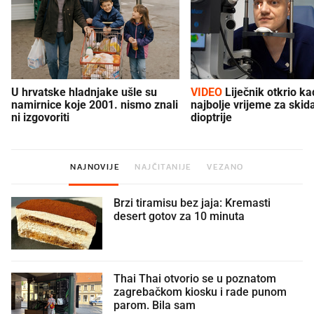
U hrvatske hladnjake ušle su
VIDEO
Liječnik otkrio kad je
namirnice koje 2001. nismo znali
najbolje vrijeme za skid
ni izgovoriti
dioptrije
NAJNOVIJE
NAJČITANIJE
VEZANO
Brzi tiramisu bez jaja: Kremasti
desert gotov za 10 minuta
Thai Thai otvorio se u poznatom
zagrebačkom kiosku i rade punom
parom. Bila sam