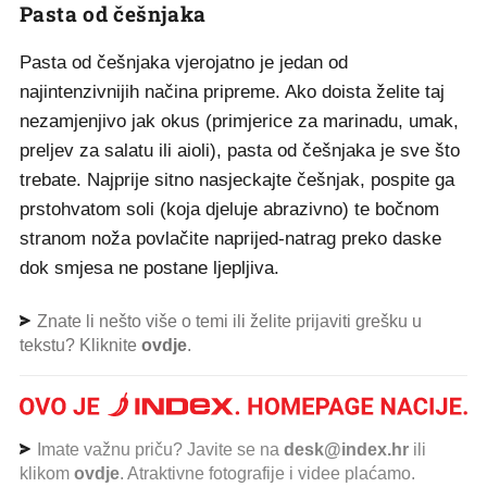
Pasta od češnjaka
Pasta od češnjaka vjerojatno je jedan od
najintenzivnijih načina pripreme. Ako doista želite taj
nezamjenjivo jak okus (primjerice za marinadu, umak,
preljev za salatu ili aioli), pasta od češnjaka je sve što
trebate. Najprije sitno nasjeckajte češnjak, pospite ga
prstohvatom soli (koja djeluje abrazivno) te bočnom
stranom noža povlačite naprijed-natrag preko daske
dok smjesa ne postane ljepljiva.
Znate li nešto više o temi ili želite prijaviti grešku u
tekstu? Kliknite
ovdje
.
Imate važnu priču? Javite se na
desk@index.hr
ili
klikom
ovdje
. Atraktivne fotografije i videe plaćamo.