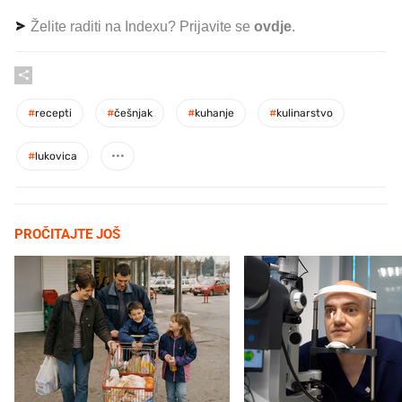
Želite raditi na Indexu? Prijavite se
ovdje
.
#
recepti
#
češnjak
#
kuhanje
#
kulinarstvo
#
lukovica
PROČITAJTE JOŠ