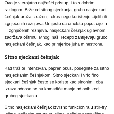
Ovo je vjerojatno najčešći pristup, i to s dobrim
razlogom. Brže od sitnog sjeckanja, grubo nasjeckani
češnjak pruža izraženiji okus nego korištenje cijelih ili
zgnječenih režnjeva. Umjesto da omekša poput cijelih
ili zgnječenih režnjeva, nasjeckani češnjak uglavnom
zadržava oštrinu. Mnogi naši recepti zahtijevaju grubo
nasjeckani češnjak, kao primjerice juha minestrone.
Sitno sjeckani češnjak
Kad tražite intenzivan, papren okus, posegnite za sitno
nasjeckanim češnjakom. Sitno sjeckani i vrlo fino
sjeckani češnjak često se koriste kao sinonimi; oba
izraza odnose se na komadiće manje od onih kod
grubog sjeckanja.
Sitno nasjeckani češnjak izvrsno funkcionira u stir-fry