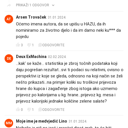
PRIKAŽI 1 ODGOVOR
Arsen Trovaček
31.01.2024.
AT
Oćemo imena autora, da se upišu u HAZU, da ih
nominiramo za životno djelo i da im damo neki ku*** da
pojedu
3
1
ODGOVORITE
Deux ExMachina
02.02.2024.
DE
...kak' se kaže... statistika je zbroj točnih podataka koji
daju pogrešan rezultat...svi ti podaci su relativni, ovisno o
perspektivi iz koje se gleda, odnosno na koji način se želi
nešto prikazati...na primjer koliki su troškovi prijevoza
hrane do kupca i zagađenje zbog istoga ako uzmemo
prijevoz po kalorijama u kg. hrane...prijevoz kg. mesa i
prijevoz kalorijski jednake količine zelene salate?
0
1
ODGOVORITE
Moje ime je medvjedić Lino
31.01.2024.
MM