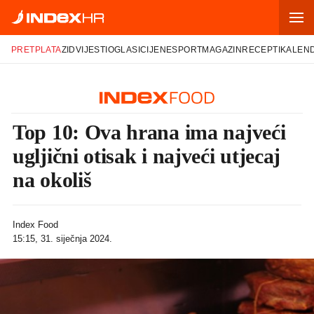
PRETPLATA
ZID
VIJESTI
OGLASI
CIJENE
SPORT
MAGAZIN
RECEPTI
KALEN
Top 10: Ova hrana ima najveći
ugljični otisak i najveći utjecaj
na okoliš
Index Food
15:15, 31. siječnja 2024.