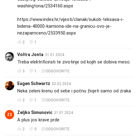
washingtona/2534160.aspx
https://www.index.hr/vijesti/clanak/sukob-teksasa-i-
bidena-40000-kamiona-ide-na-granicu-ovo-je-
nezapamceno/2533950.aspx
2
1
Voltra Jonta
31.01.2024.
Treba elektrificirati te zivotinje od kojih se dobiva meso.
3
1
ODGOVORITE
Eugen Schwartz
02.02.2024.
Neka zeleni krenu od sebe i počnu živjeti samo od zraka
2
1
ODGOVORITE
Zeljko Simunovic
31.01.2024.
ZS
A plus jos krave prde
2
0
ODGOVORITE