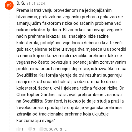
D. Š.
31.01.2024.
DŠ
Prema istraživanju provedenom na jednojajčanim
blizancima, prelazak na vegansku prehranu pokazao se
smanjujućim faktorom rizika od srčanih problema već
nakon nekoliko tjedana. Blizanci koji su usvojili veganski
način prehrane iskazali su ‘značajno’ niže razine
kolesterola, poboljšane vrijednosti šećera u krvi te veći
gubitak tjelesne težine u svega dva mjeseca u usporedbi
s onima koji su konzumirali raznoliku prehranu. Iako se
veganstvo često povezuje s potencijalnim zdravstvenim
problemima poput anemije i depresije, istraživački tim sa
Sveučilišta Kalifornija vjeruje da ovi rezultati sugeriraju
manji rizik od srčanih bolesti, s obzirom na to da su
kolesterol, šećer u krvi i tjelesna težina faktori rizika. Dr.
Christopher Gardner, istraživač prehrambene znanosti
na Sveučilištu Stanford, istaknuo je da je studija pružila
‘revolucionaran pristup tvrdnji da je veganska prehrana
zdravija od tradicionalne prehrane koja uključuje
konzumaciju svega.’
1
3
ODGOVORITE