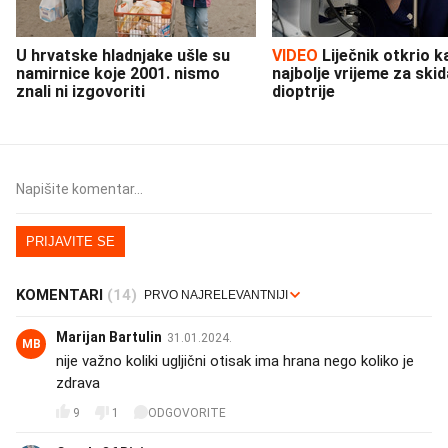
U hrvatske hladnjake ušle su
VIDEO
Liječnik otkrio kad je
namirnice koje 2001. nismo
najbolje vrijeme za skid
znali ni izgovoriti
dioptrije
PRIJAVITE SE
KOMENTARI
(14)
Marijan Bartulin
31.01.2024.
MB
nije važno koliki ugljični otisak ima hrana nego koliko je
zdrava
9
1
ODGOVORITE