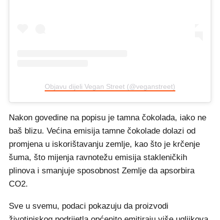
Objavu dijeli Vegan Street (@veganstreet)
Nakon govedine na popisu je tamna čokolada, iako ne
baš blizu. Većina emisija tamne čokolade dolazi od
promjena u iskorištavanju zemlje, kao što je krčenje
šuma, što mijenja ravnotežu emisija stakleničkih
plinova i smanjuje sposobnost Zemlje da apsorbira
CO2.
Sve u svemu, podaci pokazuju da proizvodi
životinjskog podrijetla općenito emitiraju više ugljikova