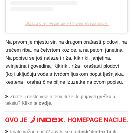
Objavu dijeli Veganuary (@weareveganuary)
Na prvom je mjestu sir, na drugom orašasti plodovi, na
trećem riba, na četvrtom kozice, a na petom junetina.
Na popisu se još nalaze i riža, kikiriki, janjetina,
svinjetina i govedina. Kikiriki, riža i orašasti plodovi
(koji uključuju voće s tvrdom ljuskom poput lješnjaka,
kestena i oraha) čine biljne izuzetke na ovom popisu.
Znate li nešto više o temi ili želite prijaviti grešku u
tekstu? Kliknite
ovdje
.
Imate važnu priču? Javite se na
desk@index.hr
ili