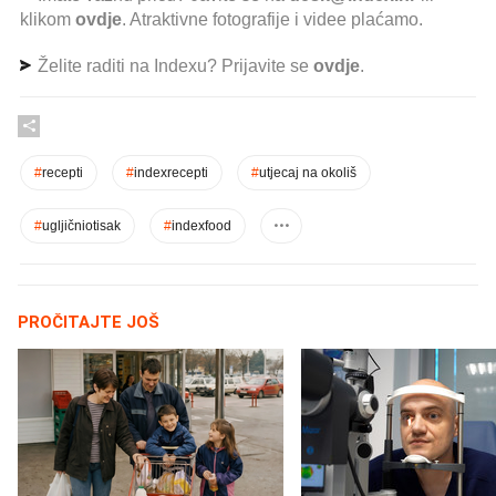
klikom
ovdje
. Atraktivne fotografije i videe plaćamo.
Želite raditi na Indexu? Prijavite se
ovdje
.
#
recepti
#
indexrecepti
#
utjecaj na okoliš
#
ugljičniotisak
#
indexfood
PROČITAJTE JOŠ