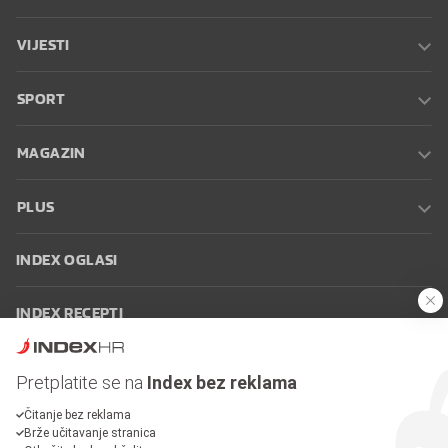
VIJESTI
SPORT
MAGAZIN
PLUS
INDEX OGLASI
INDEX RECEPTI
INFO
Pretplatite se na
Index bez reklama
Čitanje bez reklama
Oglašavanje
Zaposli se na Indexu
Kontakt
Impressum
Uvjeti
Brže učitavanje stranica
korištenja
Postavke kolačića