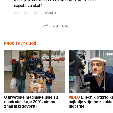
Najbolje je niš ne jest i prestat disat zrak, to će biti
najbolje za okoliš...
2
1
ODGOVORITE
JOŠ 1 KOMENTAR
PROČITAJTE JOŠ
U hrvatske hladnjake ušle su
VIDEO
Liječnik otkrio kad je
namirnice koje 2001. nismo
najbolje vrijeme za skid
znali ni izgovoriti
dioptrije