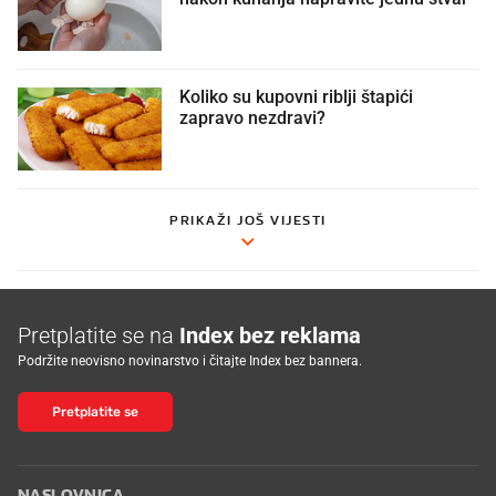
Koliko su kupovni riblji štapići
zapravo nezdravi?
PRIKAŽI JOŠ VIJESTI
Pretplatite se na
Index bez reklama
Podržite neovisno novinarstvo i čitajte Index bez bannera.
Pretplatite se
NASLOVNICA