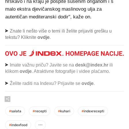
hrskavo i na kraju je pospite sušenim origanom i s
malo ekstra djevičanskog maslinovog ulja za
autentičan mediteranski dodir", kaže on.
Znate li nešto više o temi ili želite prijaviti grešku u
tekstu? Kliknite
ovdje
.
Imate važnu priču? Javite se na
desk@index.hr
ili
klikom
ovdje
. Atraktivne fotografije i videe plaćamo.
Želite raditi na Indexu? Prijavite se
ovdje
.
#
salata
#
recepti
#
kuhari
#
indexrecepti
#
indexfood