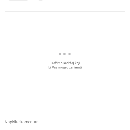
PROČITAJTE JOŠ
U hrvatske hladnjake ušle su
VIDEO
Liječnik otkrio kad je
namirnice koje 2001. nismo znali
najbolje vrijeme za skid
ni izgovoriti
dioptrije