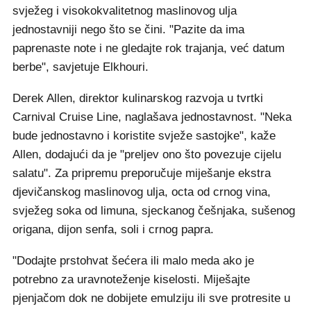
svježeg i visokokvalitetnog maslinovog ulja
jednostavniji nego što se čini. "Pazite da ima
paprenaste note i ne gledajte rok trajanja, već datum
berbe", savjetuje Elkhouri.
Derek Allen, direktor kulinarskog razvoja u tvrtki
Carnival Cruise Line, naglašava jednostavnost. "Neka
bude jednostavno i koristite svježe sastojke", kaže
Allen, dodajući da je "preljev ono što povezuje cijelu
salatu". Za pripremu preporučuje miješanje ekstra
djevičanskog maslinovog ulja, octa od crnog vina,
svježeg soka od limuna, sjeckanog češnjaka, sušenog
origana, dijon senfa, soli i crnog papra.
"Dodajte prstohvat šećera ili malo meda ako je
potrebno za uravnoteženje kiselosti. Miješajte
pjenjačom dok ne dobijete emulziju ili sve protresite u