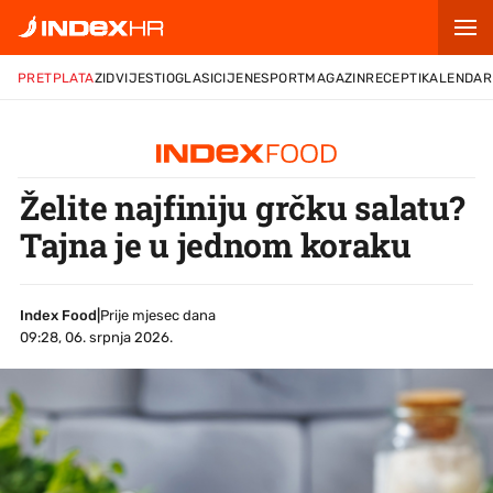
PRETPLATA
ZID
VIJESTI
OGLASI
CIJENE
SPORT
MAGAZIN
RECEPTI
KALENDAR
Želite najfiniju grčku salatu?
Tajna je u jednom koraku
Index Food
|
Prije mjesec dana
09:28, 06. srpnja 2026.