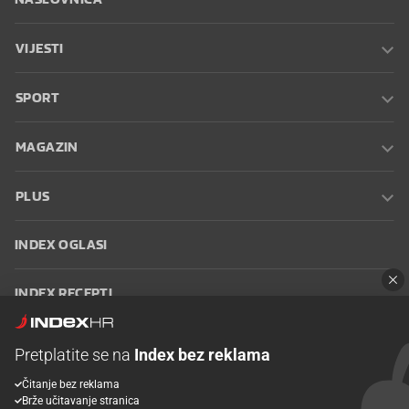
VIJESTI
SPORT
MAGAZIN
PLUS
INDEX OGLASI
INDEX RECEPTI
INFO
Pretplatite se na
Index bez reklama
Čitanje bez reklama
Oglašavanje
Zaposli se na Indexu
Kontakt
Impressum
Uvjeti
Brže učitavanje stranica
korištenja
Postavke kolačića